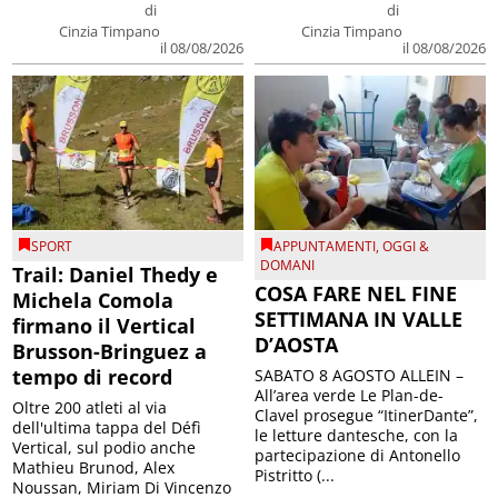
di
di
Cinzia Timpano
Cinzia Timpano
il 08/08/2026
il 08/08/2026
SPORT
APPUNTAMENTI
,
OGGI &
DOMANI
Trail: Daniel Thedy e
COSA FARE NEL FINE
Michela Comola
SETTIMANA IN VALLE
firmano il Vertical
D’AOSTA
Brusson-Bringuez a
tempo di record
SABATO 8 AGOSTO ALLEIN –
All’area verde Le Plan-de-
Oltre 200 atleti al via
Clavel prosegue “ItinerDante”,
dell'ultima tappa del Défì
le letture dantesche, con la
Vertical, sul podio anche
partecipazione di Antonello
Mathieu Brunod, Alex
Pistritto (...
Noussan, Miriam Di Vincenzo