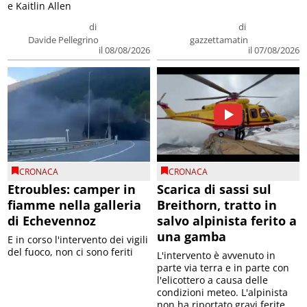
e Kaitlin Allen
di
di
Davide Pellegrino
gazzettamatin
il 08/08/2026
il 07/08/2026
CRONACA
CRONACA
Etroubles: camper in
Scarica di sassi sul
fiamme nella galleria
Breithorn, tratto in
di Echevennoz
salvo alpinista ferito a
una gamba
E in corso l'intervento dei vigili
del fuoco, non ci sono feriti
L'intervento è avvenuto in
parte via terra e in parte con
l'elicottero a causa delle
condizioni meteo. L'alpinista
non ha riportato gravi ferite