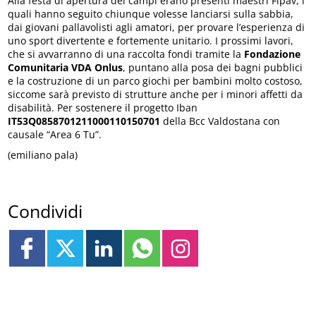
Alla festa di apertura dei campi erano presenti maestri Fipav, i
quali hanno seguito chiunque volesse lanciarsi sulla sabbia,
dai giovani pallavolisti agli amatori, per provare l’esperienza di
uno sport divertente e fortemente unitario. I prossimi lavori,
che si avvarranno di una raccolta fondi tramite la
Fondazione
Comunitaria VDA Onlus
, puntano alla posa dei bagni pubblici
e la costruzione di un parco giochi per bambini molto costoso,
siccome sarà previsto di strutture anche per i minori affetti da
disabilità. Per sostenere il progetto Iban
IT53Q0858701211000110150701
della Bcc Valdostana con
causale “Area 6 Tu”.
(emiliano pala)
Condividi