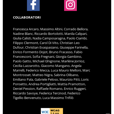
COLLABORATORI
Francesca Arcaro, Massimo Altini, Corrado Bellora,
Nadine Blanc, Riccardo Bortolotti, Manila Calipari,
Giulia Calisti, Nadia Camposaragna, Paolo Ciambi,
Filippo Clermont, Carol Di Vito, Christian Leo
Dufour, Christian Evaspasiano, Giuseppe Farinella,
Enrico Formento Dojot, Bruno Fracasso, Fabio
Francesconi, Sofia Fregnani, Giorgia Gambino,
Paolo Gatto, Michael Ghignone, Marlène Jorrioz,
Cecilia Lazzarotto, Giacomo Mangano, Angela
Marrelli, Federico Mecca, Luca Mauro Melloni, Marc
Montrosset, Matteo Nigra, Sabrina Olibano,
Emiliano Pala, Gabriele Peloso, Maurizio Pitti, Loris
Ponsetto, Andrea Portigliatti, Mattia Pramotton,
Deniel Pession, Raffaele Romano, Enrico Ruggeri,
Riccardo Savoye, Federica Tercinod, Federico
Tigellio Benvenuto, Luca Massimo Trifilò