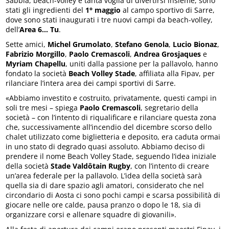
Sabbia, beach-volley e tanta voglia di divertirsi insieme, sono
stati gli ingredienti del
1° maggio
al campo sportivo di Sarre,
dove sono stati inaugurati i tre nuovi campi da beach-volley,
dell’
Area 6… Tu
.
Sette amici,
Michel Grumolato
,
Stefano Genola
,
Lucio Bionaz
,
Fabrizio Morgillo
,
Paolo Cremascoli
,
Andrea Grosjaques
e
Myriam Chapellu
, uniti dalla passione per la pallavolo, hanno
fondato la società
Beach Volley Stade
, affiliata alla Fipav, per
rilanciare l’intera area dei campi sportivi di Sarre.
«Abbiamo investito e costruito, privatamente, questi campi in
soli tre mesi – spiega
Paolo
Cremascoli
, segretario della
società – con l’intento di riqualificare e rilanciare questa zona
che, successivamente all’incendio del dicembre scorso dello
chalet utilizzato come biglietteria e deposito, era caduta ormai
in uno stato di degrado quasi assoluto. Abbiamo deciso di
prendere il nome Beach Volley Stade, seguendo l’idea iniziale
della società
Stade Valdôtain Rugby
, con l’intento di creare
un’area federale per la pallavolo. L’idea della società sarà
quella sia di dare spazio agli amatori, considerato che nel
circondario di Aosta ci sono pochi campi e scarsa possibilità di
giocare nelle ore calde, pausa pranzo o dopo le 18, sia di
organizzare corsi e allenare squadre di giovanili».