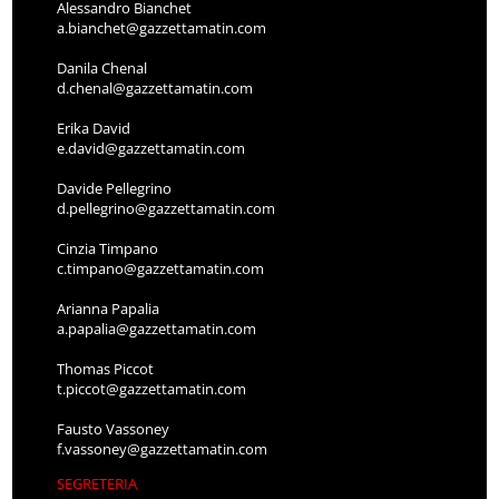
Alessandro Bianchet
a.bianchet@gazzettamatin.com
Danila Chenal
d.chenal@gazzettamatin.com
Erika David
e.david@gazzettamatin.com
Davide Pellegrino
d.pellegrino@gazzettamatin.com
Cinzia Timpano
c.timpano@gazzettamatin.com
Arianna Papalia
a.papalia@gazzettamatin.com
Thomas Piccot
t.piccot@gazzettamatin.com
Fausto Vassoney
f.vassoney@gazzettamatin.com
SEGRETERIA