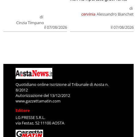
di
cervinia
Alessandro Bianchet
di
Cinzia Timpano
il 07/08/2026
il 07/08/2026
Quotidiano online Iscrizione al Tribunale di Aosta n.
8/2012
Autorizzazione del 13/12/2012
www.gazzettamatin.com
Editore
LG PRESSE S.R.L.
via Festaz, 52 11100 AOSTA