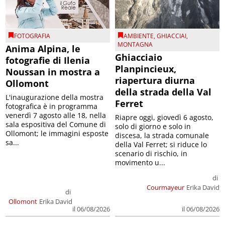
FOTOGRAFIA
AMBIENTE
,
GHIACCIAI
,
MONTAGNA
Anima Alpina, le
Ghiacciaio
fotografie di Ilenia
Planpincieux,
Noussan in mostra a
riapertura diurna
Ollomont
della strada della Val
L'inaugurazione della mostra
Ferret
fotografica è in programma
venerdì 7 agosto alle 18, nella
Riapre oggi, giovedì 6 agosto,
sala espositiva del Comune di
solo di giorno e solo in
Ollomont; le immagini esposte
discesa, la strada comunale
sa...
della Val Ferret; si riduce lo
scenario di rischio, in
movimento u...
di
Courmayeur
Erika David
di
Ollomont
Erika David
il 06/08/2026
il 06/08/2026