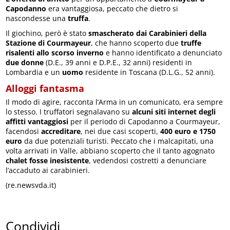
Capodanno
era vantaggiosa, peccato che dietro si
nascondesse una
truffa
.
Il giochino, però è stato
smascherato dai Carabinieri della
Stazione di Courmayeur
, che hanno scoperto due
truffe
risalenti allo scorso inverno
e hanno identificato a denunciato
due donne
(D.E., 39 anni e D.P.E., 32 anni) residenti in
Lombardia e un
uomo
residente in Toscana (D.L.G., 52 anni).
Alloggi fantasma
Il modo di agire, racconta l’Arma in un comunicato, era sempre
lo stesso. I truffatori segnalavano su
alcuni siti internet degli
affitti vantaggiosi
per il periodo di Capodanno a Courmayeur,
facendosi
accreditare
, nei due casi scoperti,
400 euro e 1750
euro
da due potenziali turisti. Peccato che i malcapitati, una
volta arrivati in Valle, abbiano scoperto che il tanto agognato
chalet fosse inesistente
, vedendosi costretti a denunciare
l’accaduto ai carabinieri.
(re.newsvda.it)
Condividi