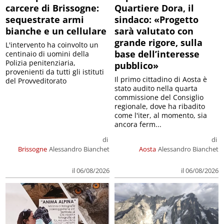
carcere di Brissogne:
Quartiere Dora, il
sequestrate armi
sindaco: «Progetto
bianche e un cellulare
sarà valutato con
grande rigore, sulla
L'intervento ha coinvolto un
base dell’interesse
centinaio di uomini della
Polizia penitenziaria,
pubblico»
provenienti da tutti gli istituti
Il primo cittadino di Aosta è
del Provveditorato
stato audito nella quarta
commissione del Consiglio
regionale, dove ha ribadito
come l'iter, al momento, sia
ancora ferm...
di
di
Brissogne
Alessandro Bianchet
Aosta
Alessandro Bianchet
il 06/08/2026
il 06/08/2026