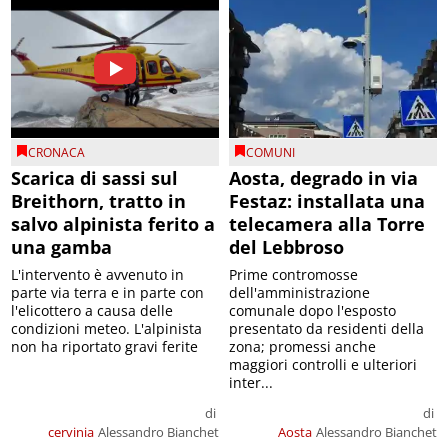
CRONACA
COMUNI
Scarica di sassi sul
Aosta, degrado in via
Breithorn, tratto in
Festaz: installata una
salvo alpinista ferito a
telecamera alla Torre
una gamba
del Lebbroso
L'intervento è avvenuto in
Prime contromosse
parte via terra e in parte con
dell'amministrazione
l'elicottero a causa delle
comunale dopo l'esposto
condizioni meteo. L'alpinista
presentato da residenti della
non ha riportato gravi ferite
zona; promessi anche
maggiori controlli e ulteriori
inter...
di
di
cervinia
Alessandro Bianchet
Aosta
Alessandro Bianchet