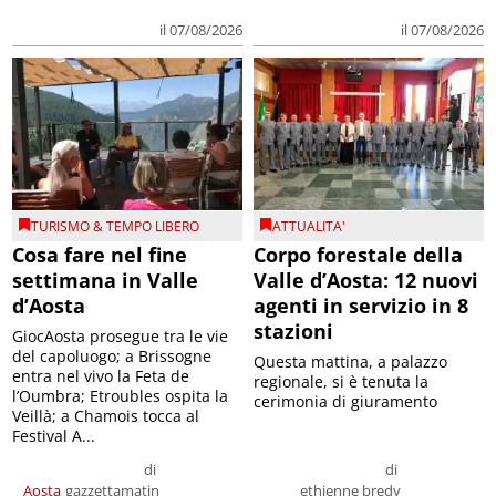
il 07/08/2026
il 07/08/2026
TURISMO & TEMPO LIBERO
ATTUALITA'
Cosa fare nel fine
Corpo forestale della
settimana in Valle
Valle d’Aosta: 12 nuovi
d’Aosta
agenti in servizio in 8
stazioni
GiocAosta prosegue tra le vie
del capoluogo; a Brissogne
Questa mattina, a palazzo
entra nel vivo la Feta de
regionale, si è tenuta la
l’Oumbra; Etroubles ospita la
cerimonia di giuramento
Veillà; a Chamois tocca al
Festival A...
di
di
Aosta
gazzettamatin
ethienne bredy