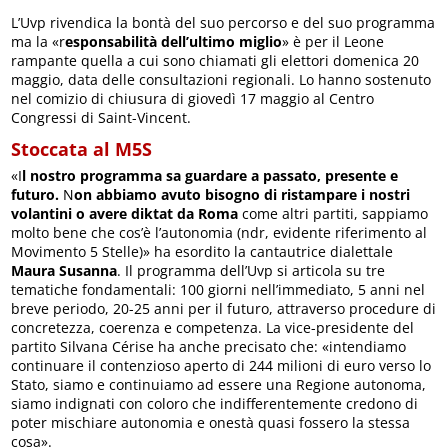
L’Uvp rivendica la bontà del suo percorso e del suo programma
ma la «r
esponsabilità dell’ultimo miglio
» è per il Leone
rampante quella a cui sono chiamati gli elettori domenica 20
maggio, data delle consultazioni regionali. Lo hanno sostenuto
nel comizio di chiusura di giovedì 17 maggio al Centro
Congressi di Saint-Vincent.
Stoccata al M5S
«I
l nostro programma sa guardare a passato, presente e
futuro.
N
on abbiamo avuto bisogno di ristampare i nostri
volantini o avere diktat da Roma
come altri partiti, sappiamo
molto bene che cos’è l’autonomia (ndr, evidente riferimento al
Movimento 5 Stelle)» ha esordito la cantautrice dialettale
Maura Susanna
. Il programma dell’Uvp si articola su tre
tematiche fondamentali: 100 giorni nell’immediato, 5 anni nel
breve periodo, 20-25 anni per il futuro, attraverso procedure di
concretezza, coerenza e competenza. La vice-presidente del
partito Silvana Cérise ha anche precisato che: «intendiamo
continuare il contenzioso aperto di 244 milioni di euro verso lo
Stato, siamo e continuiamo ad essere una Regione autonoma,
siamo indignati con coloro che indifferentemente credono di
poter mischiare autonomia e onestà quasi fossero la stessa
cosa».