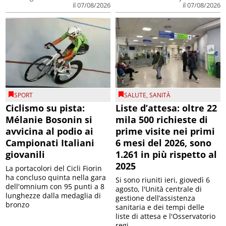
il 07/08/2026
il 07/08/2026
SPORT
SALUTE
,
SANITÀ
Ciclismo su pista:
Liste d’attesa: oltre 22
Mélanie Bosonin si
mila 500 richieste di
avvicina al podio ai
prime visite nei primi
Campionati Italiani
6 mesi del 2026, sono
giovanili
1.261 in più rispetto al
2025
La portacolori del Cicli Fiorin
ha concluso quinta nella gara
Si sono riuniti ieri, giovedì 6
dell'omnium con 95 punti a 8
agosto, l'Unità centrale di
lunghezze dalla medaglia di
gestione dell’assistenza
bronzo
sanitaria e dei tempi delle
liste di attesa e l'Osservatorio
regi...