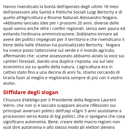
Hanno rivendicato la bontà dell’operato degli ultimi 18 mesi
dell’assessore alla Sanità e Politiche Sociali Luigi Bertschy e di
quello all’Agricoltura e Risorse Naturali Alessandro Nogara.
«Abbiamo lanciato idee per i prossimi 20 anni, diverse delle
quali vanno anche oltre i confini regionali, senza aver paura ed
evitando l’ordinaria amministrazione. Dobbiamo tornare ad
avere dei politici impegnati per il territorio e che rivendicano il
bene della Valle d’Aosta» ha puntualizzato Bertschy. Nogara
ha invece posto l’attenzione sul verde e il mondo agricolo,
affermando che: «come assessorato abbiamo alzato la voce sui
cantieri forestali, dando una duplice risposta, sia sul lato
economico sia su quello della natura. L’agricoltura era in
cattivo stato fino a una decina di anni fa, stiamo cercando di
tirarla fuori al meglio e migliorarla sempre di più con il vostro
aiuto».
Diffidare degli slogan
Chiusura d’obbligo per il Presidente della Regione Laurent
Viérin, che non si è lasciato scappare alcune riflessioni sui
principali avversari politici dell’Uvp «Ogni 5 anni assistiamo a
processioni verso Aosta di big politici, che ci spiegano che cosa
significano autonomia. Bene, creare delle macro-regioni non
vuol dire autonomia e allo stesso modo gli elettori devono