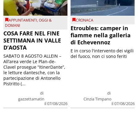
APPUNTAMENTI
,
OGGI &
CRONACA
DOMANI
Etroubles: camper in
COSA FARE NEL FINE
fiamme nella galleria
SETTIMANA IN VALLE
di Echevennoz
D’AOSTA
E in corso l'intervento dei vigili
SABATO 8 AGOSTO ALLEIN –
del fuoco, non ci sono feriti
All’area verde Le Plan-de-
Clavel prosegue “ItinerDante”,
le letture dantesche, con la
partecipazione di Antonello
Pistritto (...
di
di
gazzettamatin
Cinzia Timpano
il 07/08/2026
il 07/08/2026