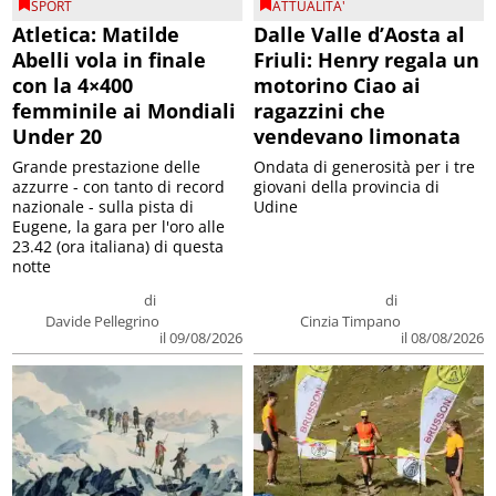
SPORT
ATTUALITA'
Atletica: Matilde
Dalle Valle d’Aosta al
Abelli vola in finale
Friuli: Henry regala un
con la 4×400
motorino Ciao ai
femminile ai Mondiali
ragazzini che
Under 20
vendevano limonata
Grande prestazione delle
Ondata di generosità per i tre
azzurre - con tanto di record
giovani della provincia di
nazionale - sulla pista di
Udine
Eugene, la gara per l'oro alle
23.42 (ora italiana) di questa
notte
di
di
Davide Pellegrino
Cinzia Timpano
il 09/08/2026
il 08/08/2026