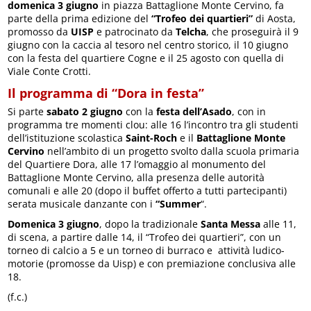
domenica 3 giugno
in piazza Battaglione Monte Cervino, fa
parte della prima edizione del
“Trofeo dei quartieri”
di Aosta,
promosso da
UISP
e patrocinato da
Telcha
, che proseguirà il 9
giugno con la caccia al tesoro nel centro storico, il 10 giugno
con la festa del quartiere Cogne e il 25 agosto con quella di
Viale Conte Crotti.
Il programma di “Dora in festa”
Si parte
sabato 2 giugno
con la
festa dell’Asado
, con in
programma tre momenti clou: alle 16 l’incontro tra gli studenti
dell’istituzione scolastica
Saint-Roch
e il
Battaglione Monte
Cervino
nell’ambito di un progetto svolto dalla scuola primaria
del Quartiere Dora, alle 17 l’omaggio al monumento del
Battaglione Monte Cervino, alla presenza delle autorità
comunali e alle 20 (dopo il buffet offerto a tutti partecipanti)
serata musicale danzante con i
“Summer
“.
Domenica 3 giugno
, dopo la tradizionale
Santa Messa
alle 11,
di scena, a partire dalle 14, il “Trofeo dei quartieri”, con un
torneo di calcio a 5 e un torneo di burraco e attività ludico-
motorie (promosse da Uisp) e con premiazione conclusiva alle
18.
(f.c.)