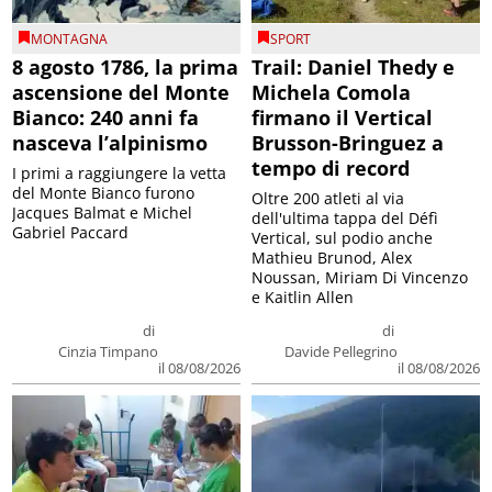
MONTAGNA
SPORT
8 agosto 1786, la prima
Trail: Daniel Thedy e
ascensione del Monte
Michela Comola
Bianco: 240 anni fa
firmano il Vertical
nasceva l’alpinismo
Brusson-Bringuez a
tempo di record
I primi a raggiungere la vetta
del Monte Bianco furono
Oltre 200 atleti al via
Jacques Balmat e Michel
dell'ultima tappa del Défì
Gabriel Paccard
Vertical, sul podio anche
Mathieu Brunod, Alex
Noussan, Miriam Di Vincenzo
e Kaitlin Allen
di
di
Cinzia Timpano
Davide Pellegrino
il 08/08/2026
il 08/08/2026