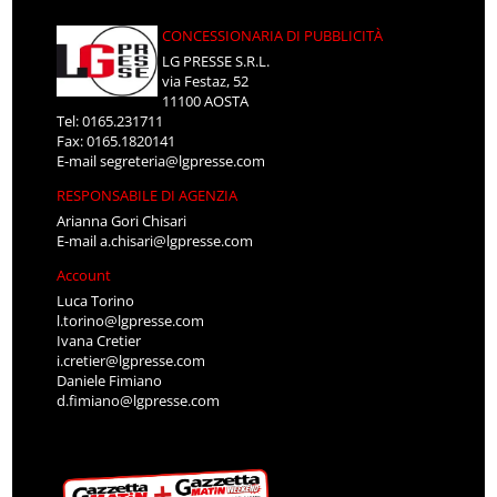
CONCESSIONARIA DI PUBBLICITÀ
LG PRESSE S.R.L.
via Festaz, 52
11100 AOSTA
Tel: 0165.231711
Fax: 0165.1820141
E-mail
segreteria@lgpresse.com
RESPONSABILE DI AGENZIA
Arianna Gori Chisari
E-mail
a.chisari@lgpresse.com
Account
Luca Torino
l.torino@lgpresse.com
Ivana Cretier
i.cretier@lgpresse.com
Daniele Fimiano
d.fimiano@lgpresse.com