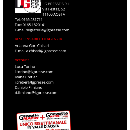
LG PRESSE S.R.L.
via Festaz, 52
11100 AOSTA
Tel: 0165.231711
Fax: 0165.1820141
E-mail
segreteria@lgpresse.com
RESPONSABILE DI AGENZIA
Arianna Gori Chisari
E-mail
a.chisari@lgpresse.com
Account
Luca Torino
l.torino@lgpresse.com
Ivana Cretier
i.cretier@lgpresse.com
Daniele Fimiano
d.fimiano@lgpresse.com