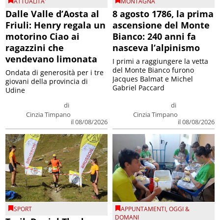
ATTUALITA'
MONTAGNA
Dalle Valle d’Aosta al
8 agosto 1786, la prima
Friuli: Henry regala un
ascensione del Monte
motorino Ciao ai
Bianco: 240 anni fa
ragazzini che
nasceva l’alpinismo
vendevano limonata
I primi a raggiungere la vetta
del Monte Bianco furono
Ondata di generosità per i tre
Jacques Balmat e Michel
giovani della provincia di
Gabriel Paccard
Udine
di
di
Cinzia Timpano
Cinzia Timpano
il 08/08/2026
il 08/08/2026
SPORT
APPUNTAMENTI
,
OGGI &
DOMANI