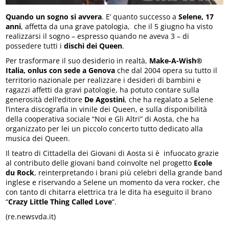
Quando un sogno si avvera
. E’ quanto successo a
Selene, 17
anni
, affetta da una grave patologia, che il 5 giugno ha visto
realizzarsi il sogno – espresso quando ne aveva 3 – di
possedere tutti i
dischi dei Queen
.
Per trasformare il suo desiderio in realtà,
Make-A-Wish®
Italia, onlus con sede a Genova
che dal 2004 opera su tutto il
territorio nazionale per realizzare i desideri di bambini e
ragazzi affetti da gravi patologie, ha potuto contare sulla
generosità dell’editore
De Agostini
, che ha regalato a Selene
l’intera discografia in vinile dei Queen, e sulla disponibilità
della cooperativa sociale “Noi e Gli Altri” di Aosta, che ha
organizzato per lei un piccolo concerto tutto dedicato alla
musica dei Queen.
Il teatro di Cittadella dei Giovani di Aosta si è infuocato grazie
al contributo delle giovani band coinvolte nel progetto
Ecole
du Rock
, reinterpretando i brani più celebri della grande band
inglese e riservando a Selene un momento da vera rocker, che
con tanto di chitarra elettrica tra le dita ha eseguito il brano
“
Crazy Little Thing Called Love
“.
(re.newsvda.it)