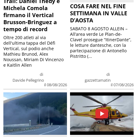
Trail: Daniel Thedy e
COSA FARE NEL FINE
Michela Comola
SETTIMANA IN VALLE
firmano il Vertical
D’AOSTA
Brusson-Bringuez a
tempo di record
SABATO 8 AGOSTO ALLEIN –
All’area verde Le Plan-de-
Oltre 200 atleti al via
Clavel prosegue “ItinerDante”,
dell'ultima tappa del Défì
le letture dantesche, con la
Vertical, sul podio anche
partecipazione di Antonello
Mathieu Brunod, Alex
Pistritto (...
Noussan, Miriam Di Vincenzo
e Kaitlin Allen
di
di
Davide Pellegrino
gazzettamatin
il 08/08/2026
il 07/08/2026