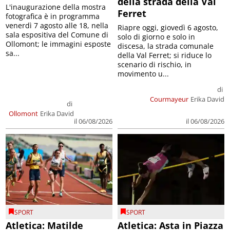
della strada della Val
L'inaugurazione della mostra
Ferret
fotografica è in programma
venerdì 7 agosto alle 18, nella
Riapre oggi, giovedì 6 agosto,
sala espositiva del Comune di
solo di giorno e solo in
Ollomont; le immagini esposte
discesa, la strada comunale
sa...
della Val Ferret; si riduce lo
scenario di rischio, in
movimento u...
di
Courmayeur
Erika David
di
Ollomont
Erika David
il 06/08/2026
il 06/08/2026
SPORT
SPORT
Atletica: Matilde
Atletica: Asta in Piazza