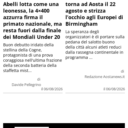
Abelli lotta come una
torna ad Aosta il 22
leonessa, la 4×400
agosto e strizza
azzurra firma il
l’occhio agli Europei di
primato nazionale, ma
Birmingham
resta fuori dalla finale
La speranza degli
dei Mondiali Under 20
organizzatori è di portare sulla
pedana del salotto buono
Buon debutto iridato della
della città alcuni atleti reduci
stellina della Cogne,
dalla rassegna continentale in
protagonista di una prova
programma ...
coraggiosa nell'ultima frazione
della seconda batteria della
staffetta mist...
di
Redazione Aostanews.it
di
Davide Pellegrino
il 06/08/2026
il 06/08/2026