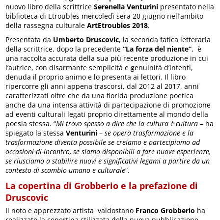
nuovo libro della scrittrice
Serenella Venturini
presentato nella
biblioteca di Etroubles mercoledì sera 20 giugno nell’ambito
della rassegna culturale
ArtEtroubles 2018
.
Presentata da
Umberto Druscovic
, la seconda fatica letteraria
della scrittrice, dopo la precedente
“La forza del niente”
, è
una raccolta accurata della sua più recente produzione in cui
l’autrice, con disarmante semplicità e genuinità d’intenti,
denuda il proprio animo e lo presenta ai lettori. Il libro
ripercorre gli anni appena trascorsi, dal 2012 al 2017, anni
caratterizzati oltre che da una florida produzione poetica
anche da una intensa attività di partecipazione di promozione
ad eventi culturali legati proprio direttamente al mondo della
poesia stessa. “
Mi trovo spesso a dire che la cultura è cultura
– ha
spiegato la stessa
Venturini
–
se opera trasformazione e la
trasformazione diventa possibile se creiamo e partecipiamo ad
occasioni di incontro, se siamo disponibili a fare nuove esperienze,
se riusciamo a stabilire nuovi e significativi legami a partire da un
contesto di scambio umano e culturale
“.
La copertina di Grobberio e la prefazione di
Druscovic
Il noto e apprezzato artista valdostano
Franco Grobberio
ha
realizzato la copertina stilizzata della nuova pubblicazione