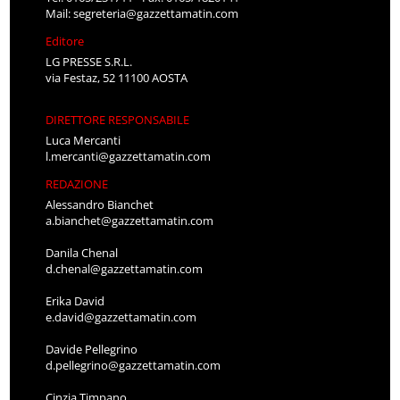
Mail:
segreteria@gazzettamatin.com
Editore
LG PRESSE S.R.L.
via Festaz, 52 11100 AOSTA
DIRETTORE RESPONSABILE
Luca Mercanti
l.mercanti@gazzettamatin.com
REDAZIONE
Alessandro Bianchet
a.bianchet@gazzettamatin.com
Danila Chenal
d.chenal@gazzettamatin.com
Erika David
e.david@gazzettamatin.com
Davide Pellegrino
d.pellegrino@gazzettamatin.com
Cinzia Timpano