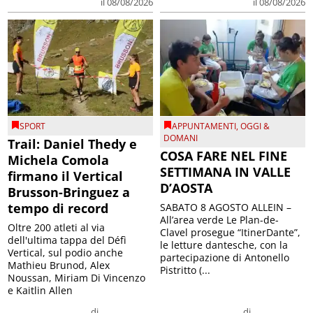
il 08/08/2026
il 08/08/2026
SPORT
APPUNTAMENTI
,
OGGI &
DOMANI
Trail: Daniel Thedy e
COSA FARE NEL FINE
Michela Comola
SETTIMANA IN VALLE
firmano il Vertical
D’AOSTA
Brusson-Bringuez a
tempo di record
SABATO 8 AGOSTO ALLEIN –
All’area verde Le Plan-de-
Oltre 200 atleti al via
Clavel prosegue “ItinerDante”,
dell'ultima tappa del Défì
le letture dantesche, con la
Vertical, sul podio anche
partecipazione di Antonello
Mathieu Brunod, Alex
Pistritto (...
Noussan, Miriam Di Vincenzo
e Kaitlin Allen
di
di