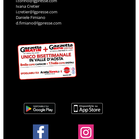
l.torino@lgpresse.com
Ivana Cretier
i.cretier@lgpresse.com
Daniele Fimiano
d.fimiano@lgpresse.com