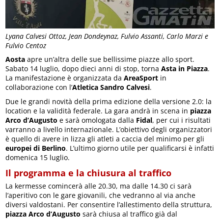
Lyana Calvesi Ottoz, Jean Dondeynaz, Fulvio Assanti, Carlo Marzi e
Fulvio Centoz
Aosta
apre un’altra delle sue bellissime piazze allo sport.
Sabato 14 luglio, dopo dieci anni di stop, torna
Asta in Piazza
.
La manifestazione è organizzata da
AreaSport
in
collaborazione con l’
Atletica Sandro Calvesi
.
Due le grandi novità della prima edizione della versione 2.0: la
location e la validità federale. La gara andrà in scena in
piazza
Arco d’Augusto
e sarà omologata dalla
Fidal
, per cui i risultati
varranno a livello internazionale. L’obiettivo degli organizzatori
è quello di avere in lizza gli atleti a caccia del minimo per gli
europei di Berlino
. L’ultimo giorno utile per qualificarsi è infatti
domenica 15 luglio.
Il programma e la chiusura al traffico
La kermesse comincerà alle 20.30, ma dalle 14.30 ci sarà
l’aperitivo con le gare giovanili, che vedranno al via anche
diversi valdostani. Per consentire l’allestimento della struttura,
piazza Arco d’Augusto
sarà chiusa al traffico già dal