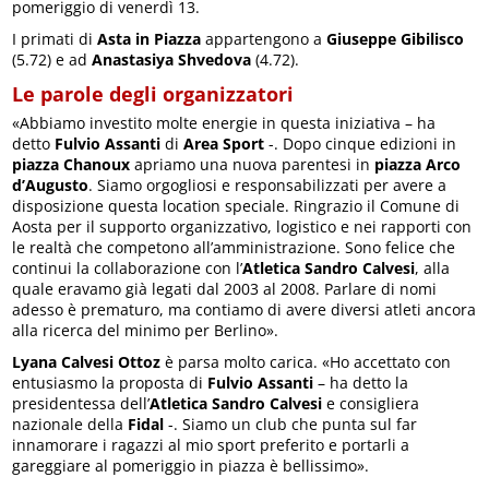
pomeriggio di venerdì 13.
I primati di
Asta in Piazza
appartengono a
Giuseppe Gibilisco
(5.72) e ad
Anastasiya Shvedova
(4.72).
Le parole degli organizzatori
«Abbiamo investito molte energie in questa iniziativa – ha
detto
Fulvio Assanti
di
Area Sport
-. Dopo cinque edizioni in
piazza Chanoux
apriamo una nuova parentesi in
piazza Arco
d’Augusto
. Siamo orgogliosi e responsabilizzati per avere a
disposizione questa location speciale. Ringrazio il Comune di
Aosta per il supporto organizzativo, logistico e nei rapporti con
le realtà che competono all’amministrazione. Sono felice che
continui la collaborazione con l’
Atletica Sandro Calvesi
, alla
quale eravamo già legati dal 2003 al 2008. Parlare di nomi
adesso è prematuro, ma contiamo di avere diversi atleti ancora
alla ricerca del minimo per Berlino».
Lyana Calvesi Ottoz
è parsa molto carica. «Ho accettato con
entusiasmo la proposta di
Fulvio Assanti
– ha detto la
presidentessa dell’
Atletica Sandro Calvesi
e consigliera
nazionale della
Fidal
-. Siamo un club che punta sul far
innamorare i ragazzi al mio sport preferito e portarli a
gareggiare al pomeriggio in piazza è bellissimo».