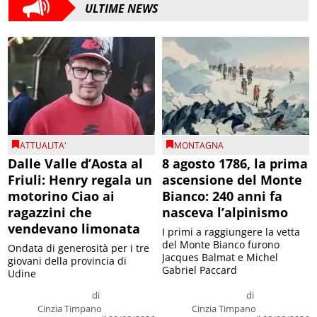
ULTIME NEWS
ATTUALITA'
MONTAGNA
Dalle Valle d’Aosta al
8 agosto 1786, la prima
Friuli: Henry regala un
ascensione del Monte
motorino Ciao ai
Bianco: 240 anni fa
ragazzini che
nasceva l’alpinismo
vendevano limonata
I primi a raggiungere la vetta
del Monte Bianco furono
Ondata di generosità per i tre
Jacques Balmat e Michel
giovani della provincia di
Gabriel Paccard
Udine
di
di
Cinzia Timpano
Cinzia Timpano