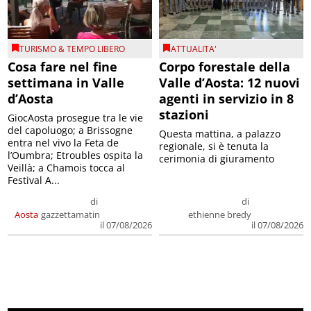
TURISMO & TEMPO LIBERO
ATTUALITA'
Cosa fare nel fine
Corpo forestale della
settimana in Valle
Valle d’Aosta: 12 nuovi
d’Aosta
agenti in servizio in 8
stazioni
GiocAosta prosegue tra le vie
del capoluogo; a Brissogne
Questa mattina, a palazzo
entra nel vivo la Feta de
regionale, si è tenuta la
l’Oumbra; Etroubles ospita la
cerimonia di giuramento
Veillà; a Chamois tocca al
Festival A...
di
di
Aosta
gazzettamatin
ethienne bredy
il 07/08/2026
il 07/08/2026