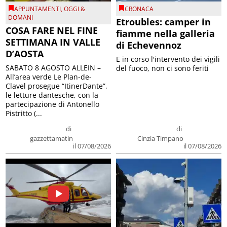
APPUNTAMENTI
,
OGGI &
CRONACA
DOMANI
Etroubles: camper in
COSA FARE NEL FINE
fiamme nella galleria
SETTIMANA IN VALLE
di Echevennoz
D’AOSTA
E in corso l'intervento dei vigili
SABATO 8 AGOSTO ALLEIN –
del fuoco, non ci sono feriti
All’area verde Le Plan-de-
Clavel prosegue “ItinerDante”,
le letture dantesche, con la
partecipazione di Antonello
Pistritto (...
di
di
gazzettamatin
Cinzia Timpano
il 07/08/2026
il 07/08/2026