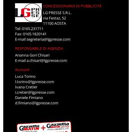
CONCESSIONARIA DI PUBBLICITÀ
LG PRESSE S.R.L.
via Festaz, 52
11100 AOSTA
Tel: 0165.231711
Fax: 0165.1820141
E-mail
segreteria@lgpresse.com
RESPONSABILE DI AGENZIA
Arianna Gori Chisari
E-mail
a.chisari@lgpresse.com
Account
Luca Torino
l.torino@lgpresse.com
Ivana Cretier
i.cretier@lgpresse.com
Daniele Fimiano
d.fimiano@lgpresse.com