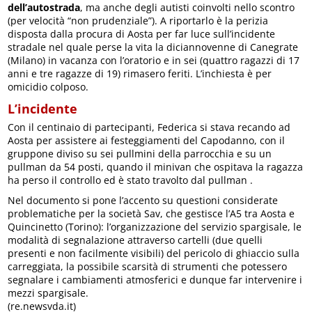
dell’autostrada
, ma anche degli autisti coinvolti nello scontro
(per velocità “non prudenziale”). A riportarlo è la perizia
disposta dalla procura di Aosta per far luce sull’incidente
stradale nel quale perse la vita la diciannovenne di Canegrate
(Milano) in vacanza con l’oratorio e in sei (quattro ragazzi di 17
anni e tre ragazze di 19) rimasero feriti. L’inchiesta è per
omicidio colposo.
L’incidente
Con il centinaio di partecipanti, Federica si stava recando ad
Aosta per assistere ai festeggiamenti del Capodanno, con il
gruppone diviso su sei pullmini della parrocchia e su un
pullman da 54 posti, quando il minivan che ospitava la ragazza
ha perso il controllo ed è stato travolto dal pullman .
Nel documento si pone l’accento su questioni considerate
problematiche per la società Sav, che gestisce l’A5 tra Aosta e
Quincinetto (Torino): l’organizzazione del servizio spargisale, le
modalità di segnalazione attraverso cartelli (due quelli
presenti e non facilmente visibili) del pericolo di ghiaccio sulla
carreggiata, la possibile scarsità di strumenti che potessero
segnalare i cambiamenti atmosferici e dunque far intervenire i
mezzi spargisale.
(re.newsvda.it)