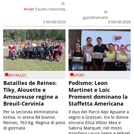
di
Arvier
Fausto Vassoney
di
gazzettamatin
il 09/08/2026
il 09/08/2026
BATAILLES
SPORT
Batailles de Reines:
Podismo: Leon
Tiky, Alouette e
Martinet e Loic
Amoureuse regine a
Proment dominano la
Breuil-Cervinia
Staffetta Americana
Per la seconda eliminatoria
Il duo del Parco Alpi Apuane a
estiva, in arena 84 bovine.
segno a Gressan, tra le donne
Reinon, 763 Kg, Regina di peso
vincono Elisa Vitton Mea e
di giornata
Sabina Marquet, nel misto
trionfano Laura Segor e Mikael