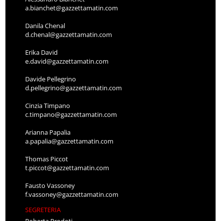
a.bianchet@gazzettamatin.com
Danila Chenal
d.chenal@gazzettamatin.com
Erika David
e.david@gazzettamatin.com
Davide Pellegrino
d.pellegrino@gazzettamatin.com
Cinzia Timpano
c.timpano@gazzettamatin.com
Arianna Papalia
a.papalia@gazzettamatin.com
Thomas Piccot
t.piccot@gazzettamatin.com
Fausto Vassoney
f.vassoney@gazzettamatin.com
SEGRETERIA
Roberta Prodoti