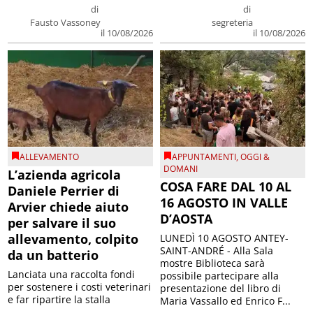
di
di
Fausto Vassoney
segreteria
il 10/08/2026
il 10/08/2026
ALLEVAMENTO
APPUNTAMENTI
,
OGGI &
DOMANI
L’azienda agricola
COSA FARE DAL 10 AL
Daniele Perrier di
16 AGOSTO IN VALLE
Arvier chiede aiuto
D’AOSTA
per salvare il suo
allevamento, colpito
LUNEDÌ 10 AGOSTO ANTEY-
SAINT-ANDRÉ - Alla Sala
da un batterio
mostre Biblioteca sarà
Lanciata una raccolta fondi
possibile partecipare alla
per sostenere i costi veterinari
presentazione del libro di
e far ripartire la stalla
Maria Vassallo ed Enrico F...