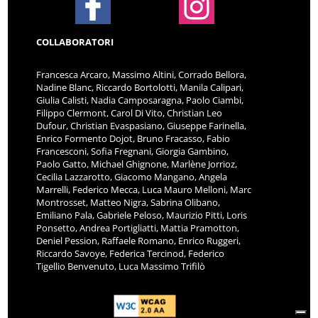
COLLABORATORI
Francesca Arcaro, Massimo Altini, Corrado Bellora,
Nadine Blanc, Riccardo Bortolotti, Manila Calipari,
Giulia Calisti, Nadia Camposaragna, Paolo Ciambi,
Filippo Clermont, Carol Di Vito, Christian Leo
Dufour, Christian Evaspasiano, Giuseppe Farinella,
Enrico Formento Dojot, Bruno Fracasso, Fabio
Francesconi, Sofia Fregnani, Giorgia Gambino,
Paolo Gatto, Michael Ghignone, Marlène Jorrioz,
Cecilia Lazzarotto, Giacomo Mangano, Angela
Marrelli, Federico Mecca, Luca Mauro Melloni, Marc
Montrosset, Matteo Nigra, Sabrina Olibano,
Emiliano Pala, Gabriele Peloso, Maurizio Pitti, Loris
Ponsetto, Andrea Portigliatti, Mattia Pramotton,
Deniel Pession, Raffaele Romano, Enrico Ruggeri,
Riccardo Savoye, Federica Tercinod, Federico
Tigellio Benvenuto, Luca Massimo Trifilò