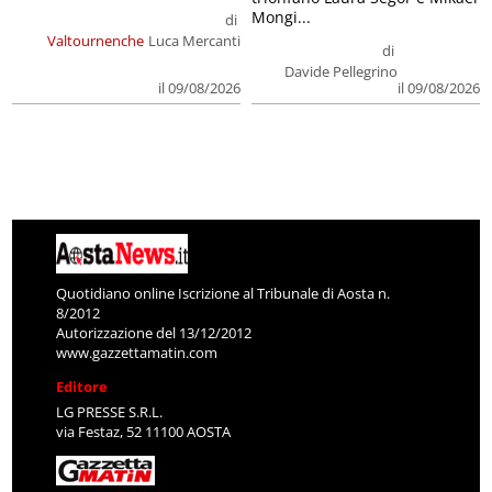
Mongi...
di
Valtournenche
Luca Mercanti
di
Davide Pellegrino
il 09/08/2026
il 09/08/2026
Quotidiano online Iscrizione al Tribunale di Aosta n.
8/2012
Autorizzazione del 13/12/2012
www.gazzettamatin.com
Editore
LG PRESSE S.R.L.
via Festaz, 52 11100 AOSTA