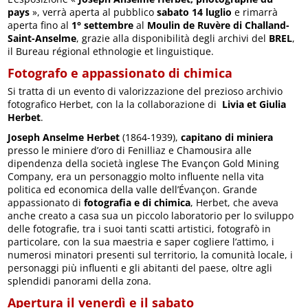
pays
», verrà aperta al pubblico
sabato 14 luglio
e rimarrà
aperta fino al
1° settembre
al
Moulin de Ruvère di Challand-
Saint-Anselme
, grazie alla disponibilità degli archivi del
BREL
,
il Bureau régional ethnologie et linguistique.
Fotografo e appassionato di chimica
Si tratta di un evento di valorizzazione del prezioso archivio
fotografico Herbet, con la la collaborazione di
Livia et Giulia
Herbet
.
Joseph Anselme Herbet
(1864-1939),
capitano di miniera
presso le miniere d’oro di Fenilliaz e Chamousira alle
dipendenza della società inglese The Evançon Gold Mining
Company, era un personaggio molto influente nella vita
politica ed economica della valle dell’Évançon. Grande
appassionato di
fotografia e di chimica
, Herbet, che aveva
anche creato a casa sua un piccolo laboratorio per lo sviluppo
delle fotografie, tra i suoi tanti scatti artistici, fotografò in
particolare, con la sua maestria e saper cogliere l’attimo, i
numerosi minatori presenti sul territorio, la comunità locale, i
personaggi più influenti e gli abitanti del paese, oltre agli
splendidi panorami della zona.
Apertura il venerdì e il sabato