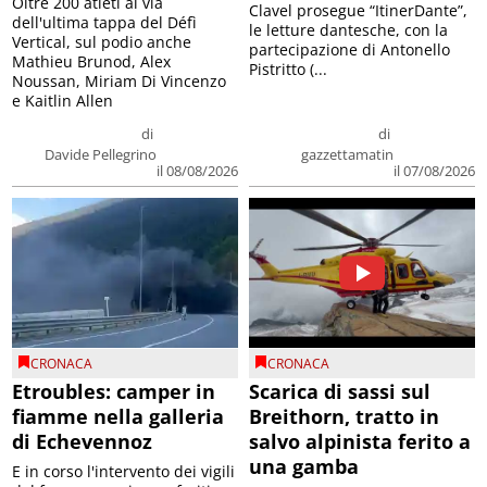
Oltre 200 atleti al via
Clavel prosegue “ItinerDante”,
dell'ultima tappa del Défì
le letture dantesche, con la
Vertical, sul podio anche
partecipazione di Antonello
Mathieu Brunod, Alex
Pistritto (...
Noussan, Miriam Di Vincenzo
e Kaitlin Allen
di
di
Davide Pellegrino
gazzettamatin
il 08/08/2026
il 07/08/2026
CRONACA
CRONACA
Etroubles: camper in
Scarica di sassi sul
fiamme nella galleria
Breithorn, tratto in
di Echevennoz
salvo alpinista ferito a
una gamba
E in corso l'intervento dei vigili