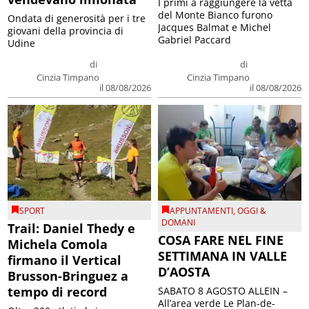
I primi a raggiungere la vetta
del Monte Bianco furono
Ondata di generosità per i tre
Jacques Balmat e Michel
giovani della provincia di
Gabriel Paccard
Udine
di
di
Cinzia Timpano
Cinzia Timpano
il 08/08/2026
il 08/08/2026
SPORT
APPUNTAMENTI
,
OGGI &
DOMANI
Trail: Daniel Thedy e
COSA FARE NEL FINE
Michela Comola
SETTIMANA IN VALLE
firmano il Vertical
D’AOSTA
Brusson-Bringuez a
tempo di record
SABATO 8 AGOSTO ALLEIN –
All’area verde Le Plan-de-