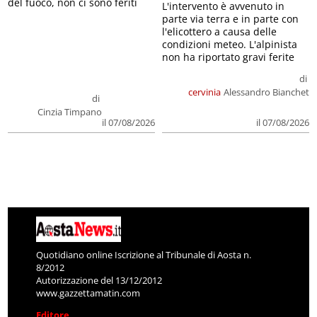
del fuoco, non ci sono feriti
L'intervento è avvenuto in
parte via terra e in parte con
l'elicottero a causa delle
condizioni meteo. L'alpinista
non ha riportato gravi ferite
di
cervinia
Alessandro Bianchet
di
Cinzia Timpano
il 07/08/2026
il 07/08/2026
Quotidiano online Iscrizione al Tribunale di Aosta n.
8/2012
Autorizzazione del 13/12/2012
www.gazzettamatin.com
Editore