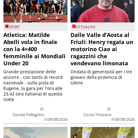
SPORT
ATTUALITA'
Atletica: Matilde
Dalle Valle d’Aosta al
Abelli vola in finale
Friuli: Henry regala un
con la 4×400
motorino Ciao ai
femminile ai Mondiali
ragazzini che
Under 20
vendevano limonata
Grande prestazione delle
Ondata di generosità per i tre
azzurre - con tanto di record
giovani della provincia di
nazionale - sulla pista di
Udine
Eugene, la gara per l'oro alle
23.42 (ora italiana) di questa
notte
di
di
Davide Pellegrino
Cinzia Timpano
il 09/08/2026
il 08/08/2026