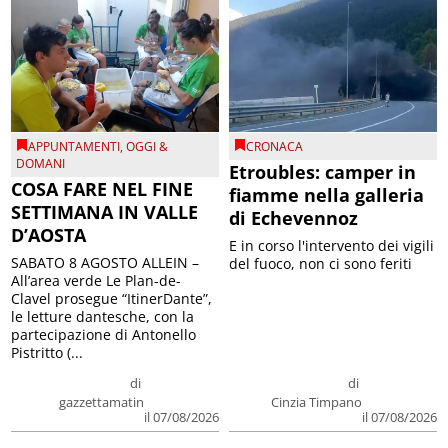
APPUNTAMENTI
,
OGGI &
CRONACA
DOMANI
Etroubles: camper in
COSA FARE NEL FINE
fiamme nella galleria
SETTIMANA IN VALLE
di Echevennoz
D’AOSTA
E in corso l'intervento dei vigili
SABATO 8 AGOSTO ALLEIN –
del fuoco, non ci sono feriti
All’area verde Le Plan-de-
Clavel prosegue “ItinerDante”,
le letture dantesche, con la
partecipazione di Antonello
Pistritto (...
di
di
gazzettamatin
Cinzia Timpano
il 07/08/2026
il 07/08/2026