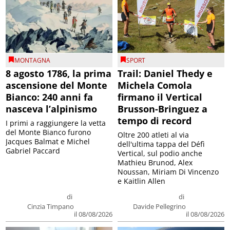
MONTAGNA
SPORT
8 agosto 1786, la prima
Trail: Daniel Thedy e
ascensione del Monte
Michela Comola
Bianco: 240 anni fa
firmano il Vertical
nasceva l’alpinismo
Brusson-Bringuez a
tempo di record
I primi a raggiungere la vetta
del Monte Bianco furono
Oltre 200 atleti al via
Jacques Balmat e Michel
dell'ultima tappa del Défì
Gabriel Paccard
Vertical, sul podio anche
Mathieu Brunod, Alex
Noussan, Miriam Di Vincenzo
e Kaitlin Allen
di
di
Cinzia Timpano
Davide Pellegrino
il 08/08/2026
il 08/08/2026