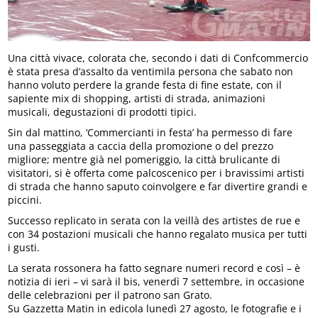
Una città vivace, colorata che, secondo i dati di Confcommercio
è stata presa d’assalto da ventimila persona che sabato non
hanno voluto perdere la grande festa di fine estate, con il
sapiente mix di shopping, artisti di strada, animazioni
musicali, degustazioni di prodotti tipici.
Sin dal mattino, ‘Commercianti in festa’ ha permesso di fare
una passeggiata a caccia della promozione o del prezzo
migliore; mentre già nel pomeriggio, la città brulicante di
visitatori, si è offerta come palcoscenico per i bravissimi artisti
di strada che hanno saputo coinvolgere e far divertire grandi e
piccini.
Successo replicato in serata con la veillà des artistes de rue e
con 34 postazioni musicali che hanno regalato musica per tutti
i gusti.
La serata rossonera ha fatto segnare numeri record e così – è
notizia di ieri – vi sarà il bis, venerdì 7 settembre, in occasione
delle celebrazioni per il patrono san Grato.
Su Gazzetta Matin in edicola lunedì 27 agosto, le fotografie e i