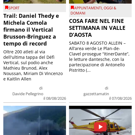
SPORT
APPUNTAMENTI
,
OGGI &
DOMANI
Trail: Daniel Thedy e
COSA FARE NEL FINE
Michela Comola
SETTIMANA IN VALLE
firmano il Vertical
D’AOSTA
Brusson-Bringuez a
tempo di record
SABATO 8 AGOSTO ALLEIN –
All’area verde Le Plan-de-
Oltre 200 atleti al via
Clavel prosegue “ItinerDante”,
dell'ultima tappa del Défì
le letture dantesche, con la
Vertical, sul podio anche
partecipazione di Antonello
Mathieu Brunod, Alex
Pistritto (...
Noussan, Miriam Di Vincenzo
e Kaitlin Allen
di
di
Davide Pellegrino
gazzettamatin
il 08/08/2026
il 07/08/2026