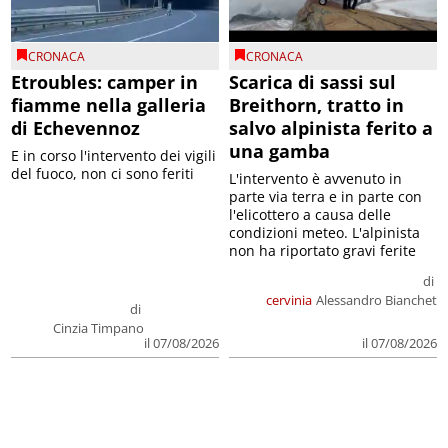
CRONACA
CRONACA
Etroubles: camper in
Scarica di sassi sul
fiamme nella galleria
Breithorn, tratto in
di Echevennoz
salvo alpinista ferito a
una gamba
E in corso l'intervento dei vigili
del fuoco, non ci sono feriti
L'intervento è avvenuto in
parte via terra e in parte con
l'elicottero a causa delle
condizioni meteo. L'alpinista
non ha riportato gravi ferite
di
cervinia
Alessandro Bianchet
di
Cinzia Timpano
il 07/08/2026
il 07/08/2026