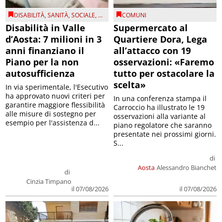
DISABILITÀ
,
SANITÀ
,
SOCIALE
, ...
COMUNI
Disabilità in Valle
Supermercato al
d’Aosta: 7 milioni in 3
Quartiere Dora, Lega
anni finanziano il
all’attacco con 19
Piano per la non
osservazioni: «Faremo
autosufficienza
tutto per ostacolare la
scelta»
In via sperimentale, l'Esecutivo
ha approvato nuovi criteri per
In una conferenza stampa il
garantire maggiore flessibilità
Carroccio ha illustrato le 19
alle misure di sostegno per
osservazioni alla variante al
esempio per l'assistenza d...
piano regolatore che saranno
presentate nei prossimi giorni.
S...
di
Aosta
Alessandro Bianchet
di
Cinzia Timpano
il 07/08/2026
il 07/08/2026