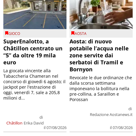
GIOCO
AOSTA
SuperEnalotto, a
Aosta: di nuovo
Châtillon centrato un
potabile l’acqua nelle
“5” da oltre 19 mila
zone servite dai
euro
serbatoi di Tramil e
Bornyon
La giocata vincente alla
Tabaccheria Chameran nel
Revocate le due ordinanze che
concorso di giovedì 6 agosto; il
dalla scorsa settimana
jackpot per l'estrazione di
imponevano la bollitura nella
oggi, venerdì 7, sale a 205,8
pre-collina, a Saraillon e
milioni d...
Porossan
di
Redazione Aostanews.it
di
Châtillon
Erika David
il 07/08/2026
il 07/08/2026