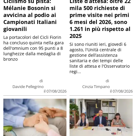
Ciclismo su pista:
Liste d’attesa: oltre 22
Mélanie Bosonin si
mila 500 richieste di
avvicina al podio ai
prime visite nei primi
Campionati Italiani
6 mesi del 2026, sono
giovanili
1.261 in più rispetto al
2025
La portacolori del Cicli Fiorin
ha concluso quinta nella gara
Si sono riuniti ieri, giovedì 6
dell'omnium con 95 punti a 8
agosto, l'Unità centrale di
lunghezze dalla medaglia di
gestione dell’assistenza
bronzo
sanitaria e dei tempi delle
liste di attesa e l'Osservatorio
regi...
di
di
Davide Pellegrino
Cinzia Timpano
il 07/08/2026
il 07/08/2026