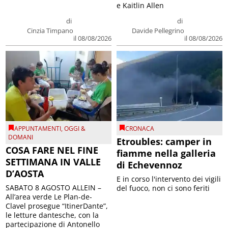
e Kaitlin Allen
di
di
Cinzia Timpano
Davide Pellegrino
il 08/08/2026
il 08/08/2026
APPUNTAMENTI
,
OGGI &
CRONACA
DOMANI
Etroubles: camper in
COSA FARE NEL FINE
fiamme nella galleria
SETTIMANA IN VALLE
di Echevennoz
D’AOSTA
E in corso l'intervento dei vigili
SABATO 8 AGOSTO ALLEIN –
del fuoco, non ci sono feriti
All’area verde Le Plan-de-
Clavel prosegue “ItinerDante”,
le letture dantesche, con la
partecipazione di Antonello