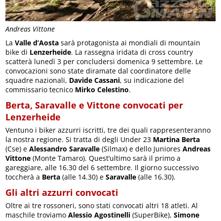
Andreas Vittone
La
Valle d’Aosta
sarà protagonista ai mondiali di mountain
bike di
Lenzerheide
. La rassegna iridata di cross country
scatterà lunedì 3 per concludersi domenica 9 settembre. Le
convocazioni sono state diramate dal coordinatore delle
squadre nazionali,
Davide Cassani
, su indicazione del
commissario tecnico
Mirko Celestino
.
Berta, Saravalle e Vittone convocati per
Lenzerheide
Ventuno i biker azzurri iscritti, tre dei quali rappresenteranno
la nostra regione. Si tratta di degli Under 23
Martina Berta
(Cse) e
Alessandro Saravalle
(Silmax) e dello Juniores
Andreas
Vittone
(Monte Tamaro). Quest’ultimo sarà il primo a
gareggiare, alle 16.30 del 6 settembre. Il giorno successivo
toccherà a
Berta
(alle 14.30) e
Saravalle
(alle 16.30).
Gli altri azzurri convocati
Oltre ai tre rossoneri, sono stati convocati altri 18 atleti. Al
maschile troviamo
Alessio Agostinelli
(SuperBike),
Simone