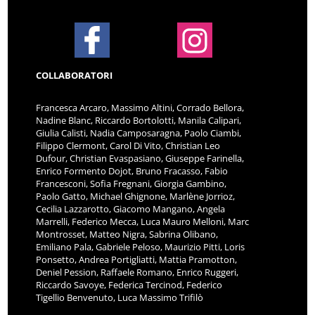
COLLABORATORI
Francesca Arcaro, Massimo Altini, Corrado Bellora,
Nadine Blanc, Riccardo Bortolotti, Manila Calipari,
Giulia Calisti, Nadia Camposaragna, Paolo Ciambi,
Filippo Clermont, Carol Di Vito, Christian Leo
Dufour, Christian Evaspasiano, Giuseppe Farinella,
Enrico Formento Dojot, Bruno Fracasso, Fabio
Francesconi, Sofia Fregnani, Giorgia Gambino,
Paolo Gatto, Michael Ghignone, Marlène Jorrioz,
Cecilia Lazzarotto, Giacomo Mangano, Angela
Marrelli, Federico Mecca, Luca Mauro Melloni, Marc
Montrosset, Matteo Nigra, Sabrina Olibano,
Emiliano Pala, Gabriele Peloso, Maurizio Pitti, Loris
Ponsetto, Andrea Portigliatti, Mattia Pramotton,
Deniel Pession, Raffaele Romano, Enrico Ruggeri,
Riccardo Savoye, Federica Tercinod, Federico
Tigellio Benvenuto, Luca Massimo Trifilò