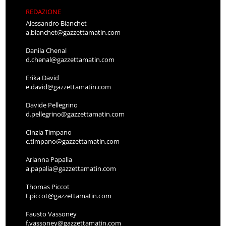
REDAZIONE
Alessandro Bianchet
a.bianchet@gazzettamatin.com
Danila Chenal
d.chenal@gazzettamatin.com
Erika David
e.david@gazzettamatin.com
Davide Pellegrino
d.pellegrino@gazzettamatin.com
Cinzia Timpano
c.timpano@gazzettamatin.com
Arianna Papalia
a.papalia@gazzettamatin.com
Thomas Piccot
t.piccot@gazzettamatin.com
Fausto Vassoney
f.vassoney@gazzettamatin.com