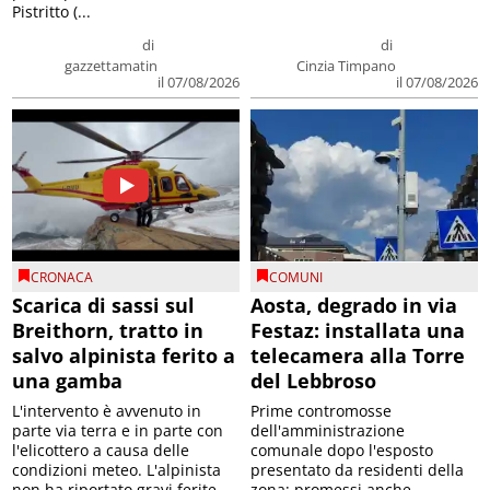
Pistritto (...
di
di
gazzettamatin
Cinzia Timpano
il 07/08/2026
il 07/08/2026
CRONACA
COMUNI
Scarica di sassi sul
Aosta, degrado in via
Breithorn, tratto in
Festaz: installata una
salvo alpinista ferito a
telecamera alla Torre
una gamba
del Lebbroso
L'intervento è avvenuto in
Prime contromosse
parte via terra e in parte con
dell'amministrazione
l'elicottero a causa delle
comunale dopo l'esposto
condizioni meteo. L'alpinista
presentato da residenti della
non ha riportato gravi ferite
zona; promessi anche