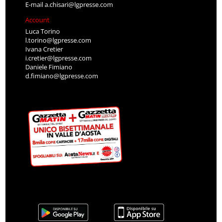
E-mail
a.chisari@lgpresse.com
Account
Luca Torino
l.torino@lgpresse.com
Ivana Cretier
i.cretier@lgpresse.com
Daniele Fimiano
d.fimiano@lgpresse.com