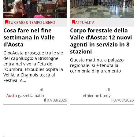
TURISMO & TEMPO LIBERO
ATTUALITA'
Cosa fare nel fine
Corpo forestale della
settimana in Valle
Valle d’Aosta: 12 nuovi
d’Aosta
agenti in servizio in 8
stazioni
GiocAosta prosegue tra le vie
del capoluogo; a Brissogne
Questa mattina, a palazzo
entra nel vivo la Feta de
regionale, si è tenuta la
l’Oumbra; Etroubles ospita la
cerimonia di giuramento
Veillà; a Chamois tocca al
Festival A...
di
di
Aosta
gazzettamatin
ethienne bredy
il 07/08/2026
il 07/08/2026