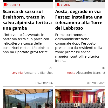
CRONACA
COMUNI
Scarica di sassi sul
Aosta, degrado in via
Breithorn, tratto in
Festaz: installata una
salvo alpinista ferito a
telecamera alla Torre
una gamba
del Lebbroso
L'intervento è avvenuto in
Prime contromosse
parte via terra e in parte con
dell'amministrazione
l'elicottero a causa delle
comunale dopo l'esposto
condizioni meteo. L'alpinista
presentato da residenti della
non ha riportato gravi ferite
zona; promessi anche
maggiori controlli e ulteriori
inter...
di
di
cervinia
Alessandro Bianchet
Aosta
Alessandro Bianchet
il 07/08/2026
il 07/08/2026