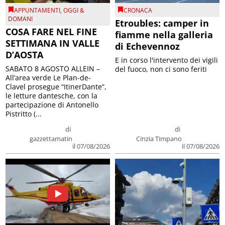
APPUNTAMENTI
,
OGGI &
CRONACA
DOMANI
Etroubles: camper in
COSA FARE NEL FINE
fiamme nella galleria
SETTIMANA IN VALLE
di Echevennoz
D’AOSTA
E in corso l'intervento dei vigili
SABATO 8 AGOSTO ALLEIN –
del fuoco, non ci sono feriti
All’area verde Le Plan-de-
Clavel prosegue “ItinerDante”,
le letture dantesche, con la
partecipazione di Antonello
Pistritto (...
di
di
gazzettamatin
Cinzia Timpano
il 07/08/2026
il 07/08/2026