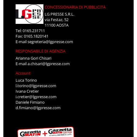
CONCESSIONARIA DI PUBBLICITÀ
LG PRESSE S.R.L.
via Festaz, 52
11100 AOSTA
Tel: 0165.231711
Fax: 0165.1820141
E-mail
segreteria@lgpresse.com
RESPONSABILE DI AGENZIA
Arianna Gori Chisari
E-mail
a.chisari@lgpresse.com
Account
Luca Torino
l.torino@lgpresse.com
Ivana Cretier
i.cretier@lgpresse.com
Daniele Fimiano
d.fimiano@lgpresse.com