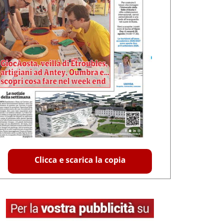
Clicca e scarica la copia