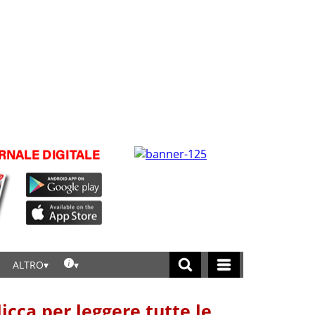
ALTRO
licca per leggere tutte le