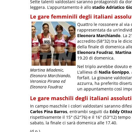
Sette talenti valdostani saranno protagonisti da dom
leggera. L’appuntamento è allo
stadio Adriatico Gi
Le gare femminili degli italiani assolu
Quattro le rossonere al via 
rappresentata da un’individu
Eleonora Marchiando
. La 
accredito (58″32) tra le dicio
della finale di domenica all
Eleonora Foudraz
,
Martina
19.20 di domenica.
Nel triplo avrebbe dovuto e
Martina Mladenic,
L’allieva di
Nadia Gonippo
,
Eleonora Marchiando,
forfait. La giovane valdost
Veronica Pirana ed
azzurra, ha preferito disert
Eleonora Foudraz
un appuntamento così impo
Le gare maschili degli italiani assoluti
In campo maschile i colori valdostani saranno difesi
Carlos Pina Barros
, entrambi seguiti da
Eddy Otto
rispettivamente il 15° (52″76) e il 16° (53″12) tempo 
sabato, la finale ci sarà domenica alle 17.40.
(d.p.)