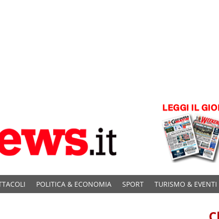
TTACOLI
POLITICA & ECONOMIA
SPORT
TURISMO & EVENTI
C