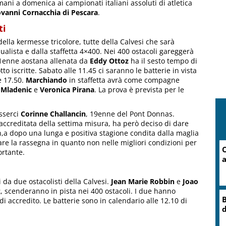
ani a domenica ai campionati italiani assoluti di atletica
ovanni Cornacchia di Pescara
.
ti
della kermesse tricolore, tutte della Calvesi che sarà
alista e dalla staffetta 4×400. Nei 400 ostacoli gareggerà
21enne aostana allenata da
Eddy Ottoz
ha il sesto tempo di
tto iscritte. Sabato alle 11.45 ci saranno le batterie in vista
e 17.50.
Marchiando
in staffetta avrà come compagne
 Mladenic
e
Veronica Pirana
. La prova è prevista per le
sserci
Corinne Challancin
, 19enne del Pont Donnas.
 accreditata della settima misura, ha però deciso di dare
an,a dopo una lunga e positiva stagione condita dalla maglia
are la rassegna in quanto non nelle migliori condizioni per
O
rtante.
a
 da due ostacolisti della Calvesi.
Jean Marie Robbin
e
Joao
z
, scenderanno in pista nei 400 ostacoli. I due hanno
B
di accredito. Le batterie sono in calendario alle 12.10 di
d