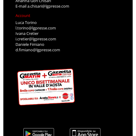
Arianna Gori Chisari
E-mail
a.chisari@lgpresse.com
Account
Luca Torino
l.torino@lgpresse.com
Ivana Cretier
i.cretier@lgpresse.com
Daniele Fimiano
d.fimiano@lgpresse.com