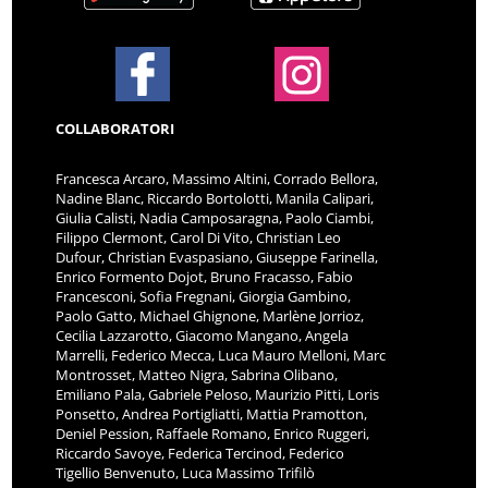
COLLABORATORI
Francesca Arcaro, Massimo Altini, Corrado Bellora,
Nadine Blanc, Riccardo Bortolotti, Manila Calipari,
Giulia Calisti, Nadia Camposaragna, Paolo Ciambi,
Filippo Clermont, Carol Di Vito, Christian Leo
Dufour, Christian Evaspasiano, Giuseppe Farinella,
Enrico Formento Dojot, Bruno Fracasso, Fabio
Francesconi, Sofia Fregnani, Giorgia Gambino,
Paolo Gatto, Michael Ghignone, Marlène Jorrioz,
Cecilia Lazzarotto, Giacomo Mangano, Angela
Marrelli, Federico Mecca, Luca Mauro Melloni, Marc
Montrosset, Matteo Nigra, Sabrina Olibano,
Emiliano Pala, Gabriele Peloso, Maurizio Pitti, Loris
Ponsetto, Andrea Portigliatti, Mattia Pramotton,
Deniel Pession, Raffaele Romano, Enrico Ruggeri,
Riccardo Savoye, Federica Tercinod, Federico
Tigellio Benvenuto, Luca Massimo Trifilò