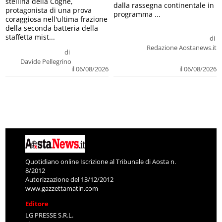
stellina della Cogne,
dalla rassegna continentale in
protagonista di una prova
programma ...
coraggiosa nell'ultima frazione
della seconda batteria della
staffetta mist...
di
Redazione Aostanews.it
di
Davide Pellegrino
il 06/08/2026
il 06/08/2026
Quotidiano online Iscrizione al Tribunale di Aosta n.
8/2012
Autorizzazione del 13/12/2012
www.gazzettamatin.com
Editore
LG PRESSE S.R.L.