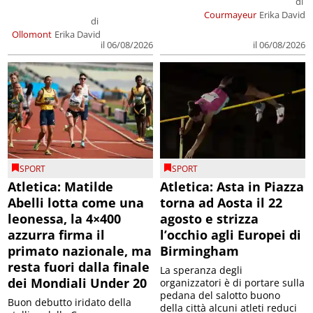
di
Courmayeur
Erika David
di
Ollomont
Erika David
il 06/08/2026
il 06/08/2026
SPORT
SPORT
Atletica: Matilde
Atletica: Asta in Piazza
Abelli lotta come una
torna ad Aosta il 22
leonessa, la 4×400
agosto e strizza
azzurra firma il
l’occhio agli Europei di
primato nazionale, ma
Birmingham
resta fuori dalla finale
La speranza degli
dei Mondiali Under 20
organizzatori è di portare sulla
pedana del salotto buono
Buon debutto iridato della
della città alcuni atleti reduci