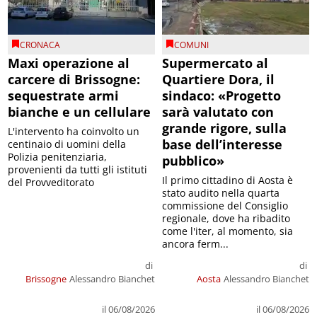
CRONACA
COMUNI
Maxi operazione al
Supermercato al
carcere di Brissogne:
Quartiere Dora, il
sequestrate armi
sindaco: «Progetto
bianche e un cellulare
sarà valutato con
grande rigore, sulla
L'intervento ha coinvolto un
base dell’interesse
centinaio di uomini della
Polizia penitenziaria,
pubblico»
provenienti da tutti gli istituti
Il primo cittadino di Aosta è
del Provveditorato
stato audito nella quarta
commissione del Consiglio
regionale, dove ha ribadito
come l'iter, al momento, sia
ancora ferm...
di
di
Brissogne
Alessandro Bianchet
Aosta
Alessandro Bianchet
il 06/08/2026
il 06/08/2026