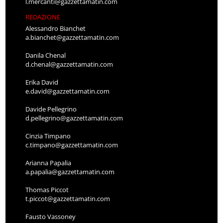
l.mercanti@gazzettamatin.com
REDAZIONE
Alessandro Bianchet
a.bianchet@gazzettamatin.com
Danila Chenal
d.chenal@gazzettamatin.com
Erika David
e.david@gazzettamatin.com
Davide Pellegrino
d.pellegrino@gazzettamatin.com
Cinzia Timpano
c.timpano@gazzettamatin.com
Arianna Papalia
a.papalia@gazzettamatin.com
Thomas Piccot
t.piccot@gazzettamatin.com
Fausto Vassoney