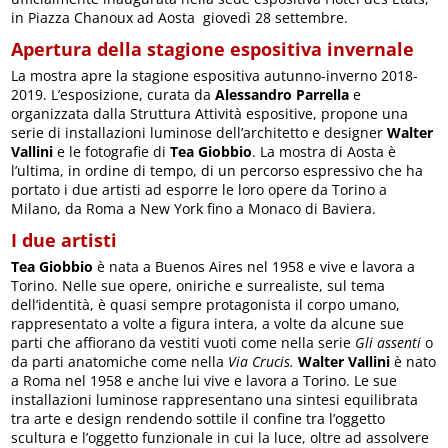
in Piazza Chanoux ad Aosta giovedì 28 settembre.
Apertura della stagione espositiva invernale
La mostra apre la stagione espositiva autunno-inverno 2018-
2019. L’esposizione, curata da
Alessandro Parrella
e
organizzata dalla Struttura Attività espositive, propone una
serie di installazioni luminose dell’architetto e designer
Walter
Vallini
e le fotografie di
Tea Giobbio
. La mostra di Aosta è
l’ultima, in ordine di tempo, di un percorso espressivo che ha
portato i due artisti ad esporre le loro opere da Torino a
Milano, da Roma a New York fino a Monaco di Baviera.
I due artisti
Tea Giobbio
è nata a Buenos Aires nel 1958 e vive e lavora a
Torino. Nelle sue opere, oniriche e surrealiste, sul tema
dell’identità, è quasi sempre protagonista il corpo umano,
rappresentato a volte a figura intera, a volte da alcune sue
parti che affiorano da vestiti vuoti come nella serie
Gli assenti
o
da parti anatomiche come nella
Via Crucis.
Walter Vallini
è nato
a Roma nel 1958 e anche lui vive e lavora a Torino. Le sue
installazioni luminose rappresentano una sintesi equilibrata
tra arte e design rendendo sottile il confine tra l’oggetto
scultura e l’oggetto funzionale in cui la luce, oltre ad assolvere