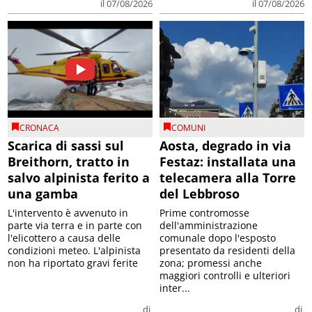
il 07/08/2026
il 07/08/2026
CRONACA
COMUNI
Scarica di sassi sul
Aosta, degrado in via
Breithorn, tratto in
Festaz: installata una
salvo alpinista ferito a
telecamera alla Torre
una gamba
del Lebbroso
L'intervento è avvenuto in
Prime contromosse
parte via terra e in parte con
dell'amministrazione
l'elicottero a causa delle
comunale dopo l'esposto
condizioni meteo. L'alpinista
presentato da residenti della
non ha riportato gravi ferite
zona; promessi anche
maggiori controlli e ulteriori
inter...
di
di