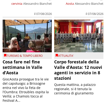
cervinia
Alessandro Bianchet
Aosta
Alessandro Bianchet
il 07/08/2026
il 07/08/2026
TURISMO & TEMPO LIBERO
ATTUALITA'
Cosa fare nel fine
Corpo forestale della
settimana in Valle
Valle d’Aosta: 12 nuovi
d’Aosta
agenti in servizio in 8
stazioni
GiocAosta prosegue tra le vie
del capoluogo; a Brissogne
Questa mattina, a palazzo
entra nel vivo la Feta de
regionale, si è tenuta la
l’Oumbra; Etroubles ospita la
cerimonia di giuramento
Veillà; a Chamois tocca al
Festival A...