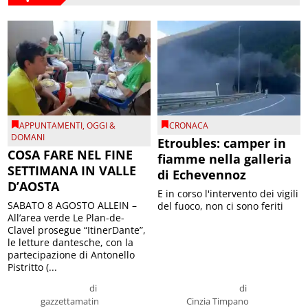
APPUNTAMENTI
,
OGGI &
CRONACA
DOMANI
Etroubles: camper in
COSA FARE NEL FINE
fiamme nella galleria
SETTIMANA IN VALLE
di Echevennoz
D’AOSTA
E in corso l'intervento dei vigili
SABATO 8 AGOSTO ALLEIN –
del fuoco, non ci sono feriti
All’area verde Le Plan-de-
Clavel prosegue “ItinerDante”,
le letture dantesche, con la
partecipazione di Antonello
Pistritto (...
di
di
gazzettamatin
Cinzia Timpano