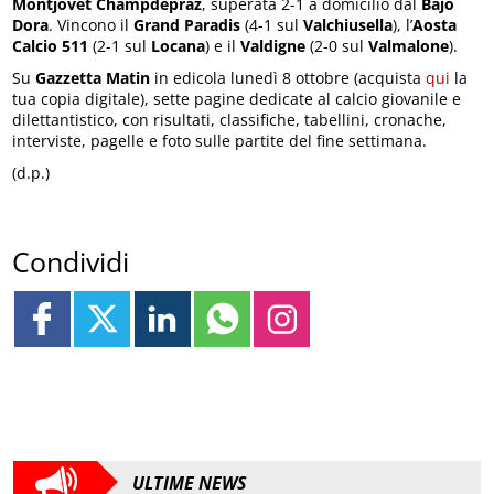
Montjovet Champdepraz
, superata 2-1 a domicilio dal
Bajo
Dora
. Vincono il
Grand Paradis
(4-1 sul
Valchiusella
), l’
Aosta
Calcio 511
(2-1 sul
Locana
) e il
Valdigne
(2-0 sul
Valmalone
).
Su
Gazzetta Matin
in edicola lunedì 8 ottobre (acquista
qui
la
tua copia digitale), sette pagine dedicate al calcio giovanile e
dilettantistico, con risultati, classifiche, tabellini, cronache,
interviste, pagelle e foto sulle partite del fine settimana.
(d.p.)
Condividi
ULTIME NEWS