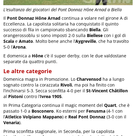
L'esultanza dei giocatori del Pont Donnaz Hône Arnad a Biella
Il
Pont Donnaz Hône Arnad
continua a volare nel girone A di
Eccellenza. La capolista solitaria ha conquistato il quinto
successo di fila in campionato sbancando
Biella
. Gli
orangerossoblu si sono imposti 2-0 sulla
Biellese
con i gol di
Scala
e
Amato
. Molto bene anche l’
Aygreville
, che ha travolto
5-0 l’
Arona
.
E domenica a
Hône
c’è il super derby, con le due valdostane
separate da quattro punti.
Le altre categorie
Domenica magra in Promozione. Lo
Charvensod
ha a lungo
sognato contro la corazzata
Rivoli
, ma poi ha finito con
l’inchinarsi 5-3. Secca sconfitta 4-0 per il
St-Vincent Châtillon
al
Pistoni
contro l’
Ivrea 1905
.
In Prima Categoria continua il magic moment del
Quart
, che è
passato 1-0 a
Bosconero
. Ko esterni per
Fenusma
(4-1 con
l’
Atletico Volpiano Mappano
) e
Real Pont Donnaz
(3-0 con il
Venaria
).
Prima sconfitta stagionale, in Seconda, per la capolista