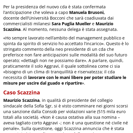
Per la presidenza del nuovo cda è stata confermata
l’anticipazione che voleva a capo
Manuela Brusoni,
docente dell’Università Bocconi che sarà coadiuvata dai
commercialisti milanesi
Sara Puglia Mueller
e
Maurizio
Scazzina
. Al momento, nessuna delega è stata assegnata.
«Ho sempre lavorato nell’ambito del management pubblico e
spinta da spirito di servizio ho accettato l’incarico». Questo è lo
stringato commento della neo presidente di un cda che
preferisce non fare anticipazioni sulle modalità del suo futuro
operato; «dettagli non ne possiamo dare». A parlare, quindi,
praticamente il solo Aggravi, il quale sottolinea come ci sia
«bisogno di un clima di tranquillità e riservatezza; il cda
necessita di
lavorare con le mani libere per poter studiare le
misure per uscire dal guado e ripartire
».
Caso Scazzina
Maurizio Scazzina
, in qualità di presidente del collegio
sindacale della Sofia Sgr, si è visto comminare nei giorni scorsi
una sanzione dalla Consob per violazioni varie (515 mila euro
totali alla società). «Non è causa ostativa alla sua nomina –
aveva tagliato corto Aggravi -; non è una questione né civile né
penale». Sulla questione, oggi Scazzina annuncia che è stata