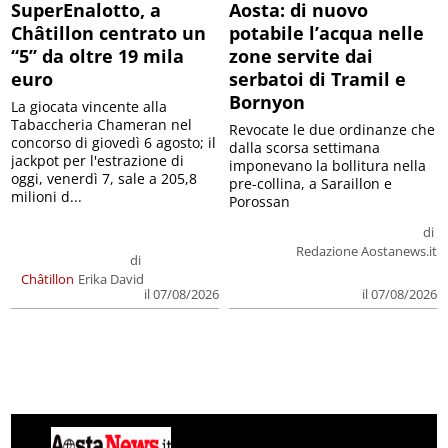
SuperEnalotto, a
Aosta: di nuovo
Châtillon centrato un
potabile l’acqua nelle
“5” da oltre 19 mila
zone servite dai
euro
serbatoi di Tramil e
Bornyon
La giocata vincente alla
Tabaccheria Chameran nel
Revocate le due ordinanze che
concorso di giovedì 6 agosto; il
dalla scorsa settimana
jackpot per l'estrazione di
imponevano la bollitura nella
oggi, venerdì 7, sale a 205,8
pre-collina, a Saraillon e
milioni d...
Porossan
di
Redazione Aostanews.it
di
Châtillon
Erika David
il 07/08/2026
il 07/08/2026