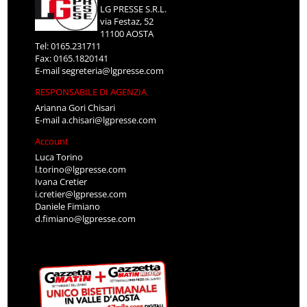
LG PRESSE S.R.L.
via Festaz, 52
11100 AOSTA
Tel: 0165.231711
Fax: 0165.1820141
E-mail
segreteria@lgpresse.com
RESPONSABILE DI AGENZIA
Arianna Gori Chisari
E-mail
a.chisari@lgpresse.com
Account
Luca Torino
l.torino@lgpresse.com
Ivana Cretier
i.cretier@lgpresse.com
Daniele Fimiano
d.fimiano@lgpresse.com