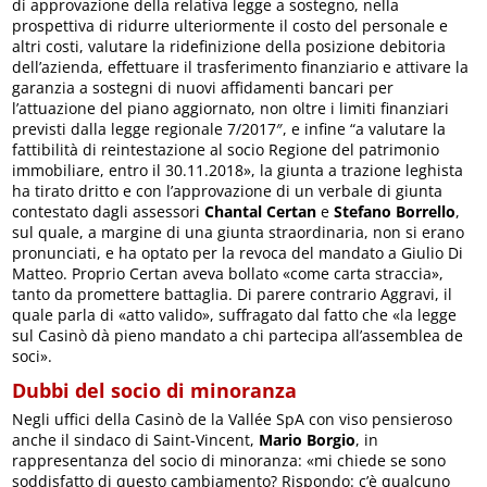
di approvazione della relativa legge a sostegno, nella
prospettiva di ridurre ulteriormente il costo del personale e
altri costi, valutare la ridefinizione della posizione debitoria
dell’azienda, effettuare il trasferimento finanziario e attivare la
garanzia a sostegni di nuovi affidamenti bancari per
l’attuazione del piano aggiornato, non oltre i limiti finanziari
previsti dalla legge regionale 7/2017″, e infine “a valutare la
fattibilità di reintestazione al socio Regione del patrimonio
immobiliare, entro il 30.11.2018», la giunta a trazione leghista
ha tirato dritto e con l’approvazione di un verbale di giunta
contestato dagli assessori
Chantal Certan
e
Stefano Borrello
,
sul quale, a margine di una giunta straordinaria, non si erano
pronunciati, e ha optato per la revoca del mandato a Giulio Di
Matteo. Proprio Certan aveva bollato «come carta straccia»,
tanto da promettere battaglia. Di parere contrario Aggravi, il
quale parla di «atto valido», suffragato dal fatto che «la legge
sul Casinò dà pieno mandato a chi partecipa all’assemblea de
soci».
Dubbi del socio di minoranza
Negli uffici della Casinò de la Vallée SpA con viso pensieroso
anche il sindaco di Saint-Vincent,
Mario Borgio
, in
rappresentanza del socio di minoranza: «mi chiede se sono
soddisfatto di questo cambiamento? Rispondo: c’è qualcuno