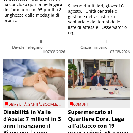
ha concluso quinta nella gara
Si sono riuniti ieri, giovedì 6
dell'omnium con 95 punti a 8
agosto, l'Unità centrale di
lunghezze dalla medaglia di
gestione dell’assistenza
bronzo
sanitaria e dei tempi delle
liste di attesa e l'Osservatorio
regi...
di
di
Davide Pellegrino
Cinzia Timpano
il 07/08/2026
il 07/08/2026
DISABILITÀ
,
SANITÀ
,
SOCIALE
, ...
COMUNI
Disabilità in Valle
Supermercato al
d’Aosta: 7 milioni in 3
Quartiere Dora, Lega
anni finanziano il
all’attacco con 19
Piano per la non
osservazioni: «Faremo