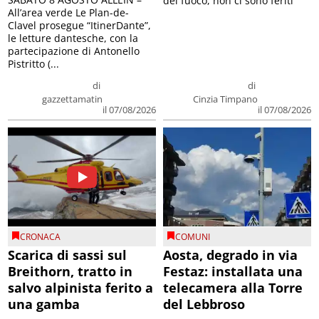
del fuoco, non ci sono feriti
All’area verde Le Plan-de-
Clavel prosegue “ItinerDante”,
le letture dantesche, con la
partecipazione di Antonello
Pistritto (...
di
di
gazzettamatin
Cinzia Timpano
il 07/08/2026
il 07/08/2026
CRONACA
COMUNI
Scarica di sassi sul
Aosta, degrado in via
Breithorn, tratto in
Festaz: installata una
salvo alpinista ferito a
telecamera alla Torre
una gamba
del Lebbroso