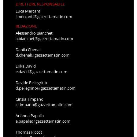
DIRETTORE RESPONSABILE
Luca Mercanti
l.mercanti@gazzettamatin.com
REDAZIONE
Alessandro Bianchet
a.bianchet@gazzettamatin.com
Danila Chenal
d.chenal@gazzettamatin.com
Erika David
e.david@gazzettamatin.com
Davide Pellegrino
d.pellegrino@gazzettamatin.com
Cinzia Timpano
c.timpano@gazzettamatin.com
Arianna Papalia
a.papalia@gazzettamatin.com
Thomas Piccot