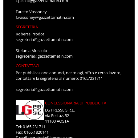
t.piccot@gazzettamatin.com
Fausto Vassoney
f.vassoney@gazzettamatin.com
SEGRETERIA
Roberta Prodoti
segreteria@gazzettamatin.com
Stefania Muscolo
segreteria@gazzettamatin.com
CONTATTACI
Per pubblicazione annunci, necrologi, offro e cerco lavoro,
contattare la segreteria al numero: 0165/231711
segreteria@gazzettamatin.com
CONCESSIONARIA DI PUBBLICITÀ
LG PRESSE S.R.L.
via Festaz, 52
11100 AOSTA
Tel: 0165.231711
Fax: 0165.1820141
E-mail
segreteria@lgpresse.com