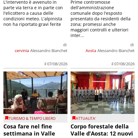
L'intervento è avvenuto in
Prime contromosse
parte via terra e in parte con
dell'amministrazione
l'elicottero a causa delle
comunale dopo l'esposto
condizioni meteo. L'alpinista
presentato da residenti della
non ha riportato gravi ferite
zona; promessi anche
maggiori controlli e ulteriori
inter...
di
di
cervinia
Alessandro Bianchet
Aosta
Alessandro Bianchet
il 07/08/2026
il 07/08/2026
TURISMO & TEMPO LIBERO
ATTUALITA'
Cosa fare nel fine
Corpo forestale della
settimana in Valle
Valle d’Aosta: 12 nuovi