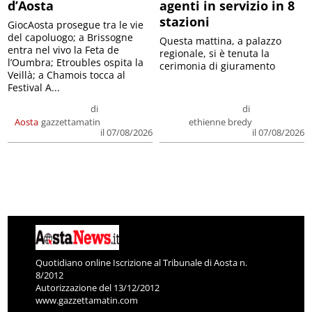
d’Aosta
agenti in servizio in 8
stazioni
GiocAosta prosegue tra le vie
del capoluogo; a Brissogne
Questa mattina, a palazzo
entra nel vivo la Feta de
regionale, si è tenuta la
l’Oumbra; Etroubles ospita la
cerimonia di giuramento
Veillà; a Chamois tocca al
Festival A...
di
di
Aosta
gazzettamatin
ethienne bredy
il 07/08/2026
il 07/08/2026
Quotidiano online Iscrizione al Tribunale di Aosta n.
8/2012
Autorizzazione del 13/12/2012
www.gazzettamatin.com