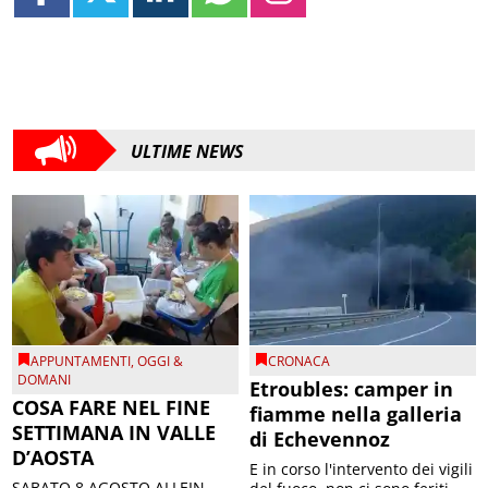
ULTIME NEWS
APPUNTAMENTI
,
OGGI &
CRONACA
DOMANI
Etroubles: camper in
COSA FARE NEL FINE
fiamme nella galleria
SETTIMANA IN VALLE
di Echevennoz
D’AOSTA
E in corso l'intervento dei vigili
SABATO 8 AGOSTO ALLEIN –