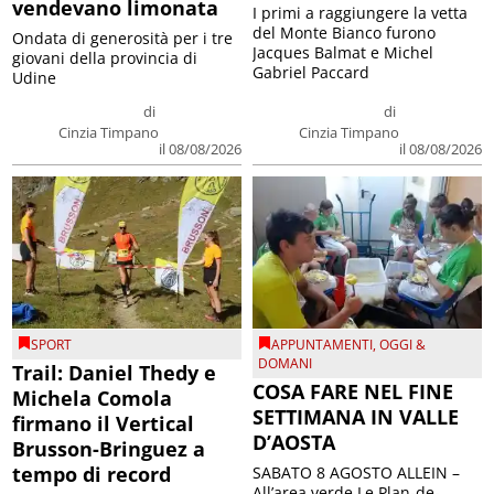
vendevano limonata
I primi a raggiungere la vetta
del Monte Bianco furono
Ondata di generosità per i tre
Jacques Balmat e Michel
giovani della provincia di
Gabriel Paccard
Udine
di
di
Cinzia Timpano
Cinzia Timpano
il 08/08/2026
il 08/08/2026
SPORT
APPUNTAMENTI
,
OGGI &
DOMANI
Trail: Daniel Thedy e
COSA FARE NEL FINE
Michela Comola
SETTIMANA IN VALLE
firmano il Vertical
D’AOSTA
Brusson-Bringuez a
tempo di record
SABATO 8 AGOSTO ALLEIN –
All’area verde Le Plan-de-