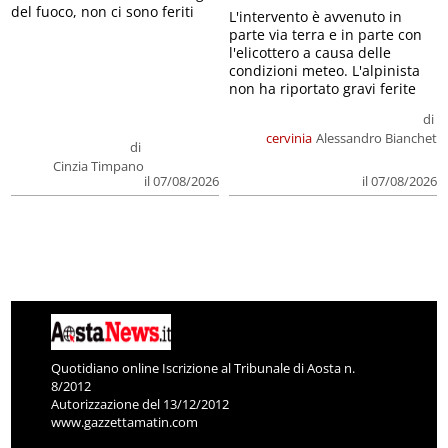
del fuoco, non ci sono feriti
L'intervento è avvenuto in
parte via terra e in parte con
l'elicottero a causa delle
condizioni meteo. L'alpinista
non ha riportato gravi ferite
di
cervinia
Alessandro Bianchet
di
Cinzia Timpano
il 07/08/2026
il 07/08/2026
Quotidiano online Iscrizione al Tribunale di Aosta n.
8/2012
Autorizzazione del 13/12/2012
www.gazzettamatin.com