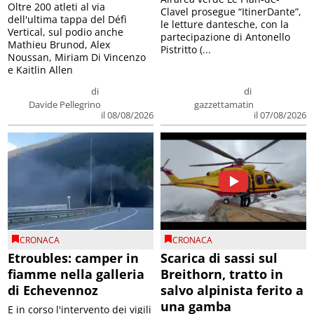
Oltre 200 atleti al via
Clavel prosegue “ItinerDante”,
dell'ultima tappa del Défì
le letture dantesche, con la
Vertical, sul podio anche
partecipazione di Antonello
Mathieu Brunod, Alex
Pistritto (...
Noussan, Miriam Di Vincenzo
e Kaitlin Allen
di
di
Davide Pellegrino
gazzettamatin
il 08/08/2026
il 07/08/2026
CRONACA
CRONACA
Etroubles: camper in
Scarica di sassi sul
fiamme nella galleria
Breithorn, tratto in
di Echevennoz
salvo alpinista ferito a
una gamba
E in corso l'intervento dei vigili