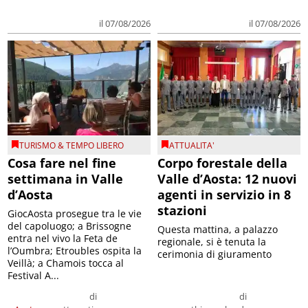
il 07/08/2026
il 07/08/2026
TURISMO & TEMPO LIBERO
ATTUALITA'
Cosa fare nel fine
Corpo forestale della
settimana in Valle
Valle d’Aosta: 12 nuovi
d’Aosta
agenti in servizio in 8
stazioni
GiocAosta prosegue tra le vie
del capoluogo; a Brissogne
Questa mattina, a palazzo
entra nel vivo la Feta de
regionale, si è tenuta la
l’Oumbra; Etroubles ospita la
cerimonia di giuramento
Veillà; a Chamois tocca al
Festival A...
di
di