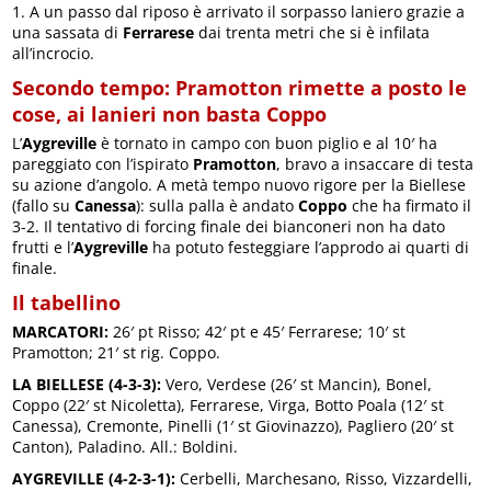
1. A un passo dal riposo è arrivato il sorpasso laniero grazie a
una sassata di
Ferrarese
dai trenta metri che si è infilata
all’incrocio.
Secondo tempo: Pramotton rimette a posto le
cose, ai lanieri non basta Coppo
L’
Aygreville
è tornato in campo con buon piglio e al 10′ ha
pareggiato con l’ispirato
Pramotton
, bravo a insaccare di testa
su azione d’angolo. A metà tempo nuovo rigore per la Biellese
(fallo su
Canessa
): sulla palla è andato
Coppo
che ha firmato il
3-2. Il tentativo di forcing finale dei bianconeri non ha dato
frutti e l’
Aygreville
ha potuto festeggiare l’approdo ai quarti di
finale.
Il tabellino
MARCATORI:
26′ pt Risso; 42′ pt e 45′ Ferrarese; 10′ st
Pramotton; 21′ st rig. Coppo.
LA BIELLESE (4-3-3):
Vero, Verdese (26′ st Mancin), Bonel,
Coppo (22′ st Nicoletta), Ferrarese, Virga, Botto Poala (12′ st
Canessa), Cremonte, Pinelli (1′ st Giovinazzo), Pagliero (20′ st
Canton), Paladino. All.: Boldini.
AYGREVILLE (4-2-3-1):
Cerbelli, Marchesano, Risso, Vizzardelli,