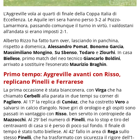
L’Aygreville vola ai quarti di finale della Coppa Italia di
Eccellenza. Le Aquile ieri sera hanno perso 3-2 al Pozzo-
Lamarmora, passando comunque il turno in virtù. I valdostani
all’andata si erano imposti 2-1.
Alberto Rizzo ha fatto turn over, lasciando in panchina,
rispetto a domenica,
Alessandro Pomat
,
Bonomo Garcia
,
Massimiliano Mongino
,
Su Sbenso
,
Todaro
e
Zlourhi
. In casa
Biellese
, primo match del neo tecnico
Giancarlo Boldini
,
arrivato a sostituire l’esonerato
Maurizio Braghin
.
Primo tempo: Aygreville avanti con Risso,
replicano Pinelli e Ferrarese
La prima occasione è stata bianconera, con
Virga
che ha
chiamato
Cerbelli
alla parata in due tempi su corner di
Pagliero
. Al 17′ la replica di
Cunéaz
, che ha costretto
Vero
a
salvarsi in calcio d’angolo. Nove giri di orologio e gli ospiti sono
passati in vantaggio con
Risso
, ben servito in contropiede da
Mazzocchi
. Al 29′ bel numero di
Pinelli
, ma lo stop e tiro del
centravanti di casa si è perso di poco sul fondo. Il finale di
tempo è stato tutto biellese. Al 42′ fallo in area di
Rega
sullo
stesso
Pinelli
, che ha trasformato con sicurezza il rigore dell’1-