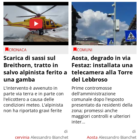
CRONACA
COMUNI
Scarica di sassi sul
Aosta, degrado in via
Breithorn, tratto in
Festaz: installata una
salvo alpinista ferito a
telecamera alla Torre
una gamba
del Lebbroso
L'intervento è avvenuto in
Prime contromosse
parte via terra e in parte con
dell'amministrazione
l'elicottero a causa delle
comunale dopo l'esposto
condizioni meteo. L'alpinista
presentato da residenti della
non ha riportato gravi ferite
zona; promessi anche
maggiori controlli e ulteriori
inter...
di
di
cervinia
Alessandro Bianchet
Aosta
Alessandro Bianchet