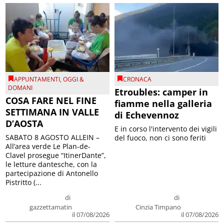
APPUNTAMENTI
,
OGGI &
CRONACA
DOMANI
Etroubles: camper in
COSA FARE NEL FINE
fiamme nella galleria
SETTIMANA IN VALLE
di Echevennoz
D’AOSTA
E in corso l'intervento dei vigili
SABATO 8 AGOSTO ALLEIN –
del fuoco, non ci sono feriti
All’area verde Le Plan-de-
Clavel prosegue “ItinerDante”,
le letture dantesche, con la
partecipazione di Antonello
Pistritto (...
di
di
gazzettamatin
Cinzia Timpano
il 07/08/2026
il 07/08/2026