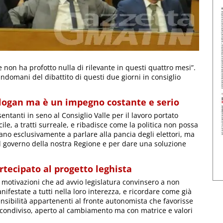
 non ha profotto nulla di rilevante in questi quattro mesi”.
’indomani del dibattito di questi due giorni in consiglio
 slogan ma è un impegno costante e serio
entanti in seno al Consiglio Valle per il lavoro portato
cile, a tratti surreale, e ribadisce come la politica non possa
ano esclusivamente a parlare alla pancia degli elettori, ma
l governo della nostra Regione e per dare una soluzione
rtecipato al progetto leghista
 motivazioni che ad avvio legislatura convinsero a non
ifestate a tutti nella loro interezza, e ricordare come già
ensibilità appartenenti al fronte autonomista che favorisse
 e condiviso, aperto al cambiamento ma con matrice e valori