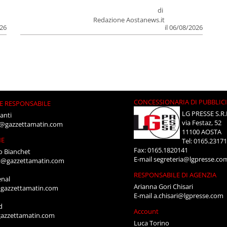
di
Redazione Aostanews.it
026
il 06/08/2026
CONCESSIONARIA DI PUBBLIC
E RESPONSABILE
LG PRESSE S.R.
anti
via Festaz, 52
i@gazzettamatin.com
11100 AOSTA
NE
Tel: 0165.2317
Fax: 0165.1820141
o Bianchet
E-mail
segreteria@lgpresse.co
t@gazzettamatin.com
RESPONSABILE DI AGENZIA
enal
Arianna Gori Chisari
gazzettamatin.com
E-mail
a.chisari@lgpresse.com
d
Account
azzettamatin.com
Luca Torino