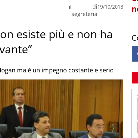
di
il
19/10/2018
n
segreteria
on esiste più e non ha
C
evante”
i slogan ma è un impegno costante e serio