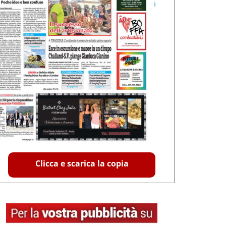
Clicca e scarica la copia