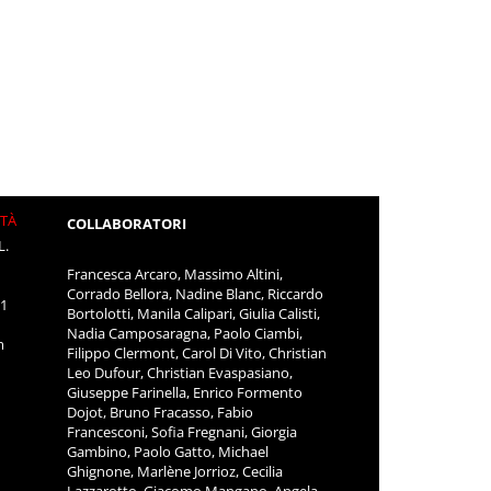
ITÀ
COLLABORATORI
L.
Francesca Arcaro, Massimo Altini,
Corrado Bellora, Nadine Blanc, Riccardo
11
Bortolotti, Manila Calipari, Giulia Calisti,
Nadia Camposaragna, Paolo Ciambi,
m
Filippo Clermont, Carol Di Vito, Christian
Leo Dufour, Christian Evaspasiano,
Giuseppe Farinella, Enrico Formento
Dojot, Bruno Fracasso, Fabio
Francesconi, Sofia Fregnani, Giorgia
Gambino, Paolo Gatto, Michael
Ghignone, Marlène Jorrioz, Cecilia
Lazzarotto, Giacomo Mangano, Angela