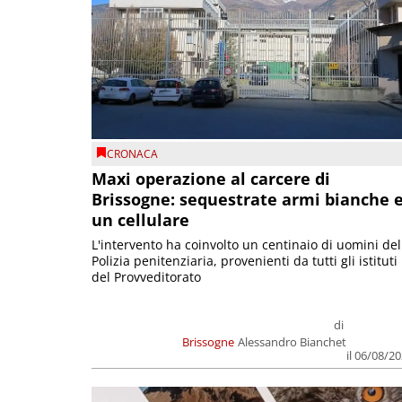
CRONACA
Maxi operazione al carcere di
Brissogne: sequestrate armi bianche 
un cellulare
L'intervento ha coinvolto un centinaio di uomini del
Polizia penitenziaria, provenienti da tutti gli istituti
del Provveditorato
di
Brissogne
Alessandro Bianchet
il 06/08/2