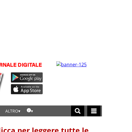
ALTRO
licca per leggere tutte le