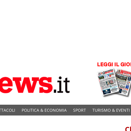
TTACOLI
POLITICA & ECONOMIA
SPORT
TURISMO & EVENTI
C