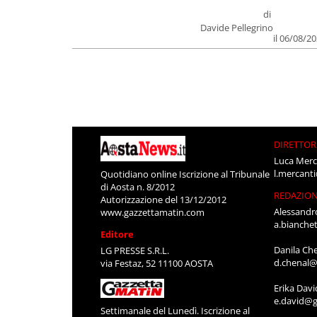
di
Davide Pellegrino
il 06/08/2
DIRETTOR
Luca Merc
l.mercant
Quotidiano online Iscrizione al Tribunale
di Aosta n. 8/2012
REDAZIO
Autorizzazione del 13/12/2012
Alessandr
www.gazzettamatin.com
a.bianche
Editore
Danila Ch
LG PRESSE S.R.L.
d.chenal@
via Festaz, 52 11100 AOSTA
Erika Davi
e.david@g
Settimanale del Lunedì. Iscrizione al