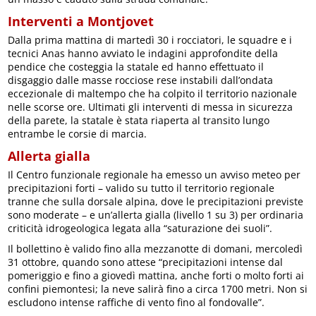
Interventi a Montjovet
Dalla prima mattina di martedì 30 i rocciatori, le squadre e i
tecnici Anas hanno avviato le indagini approfondite della
pendice che costeggia la statale ed hanno effettuato il
disgaggio dalle masse rocciose rese instabili dall’ondata
eccezionale di maltempo che ha colpito il territorio nazionale
nelle scorse ore. Ultimati gli interventi di messa in sicurezza
della parete, la statale è stata riaperta al transito lungo
entrambe le corsie di marcia.
Allerta gialla
Il Centro funzionale regionale ha emesso un avviso meteo per
precipitazioni forti – valido su tutto il territorio regionale
tranne che sulla dorsale alpina, dove le precipitazioni previste
sono moderate – e un’allerta gialla (livello 1 su 3) per ordinaria
criticità idrogeologica legata alla “saturazione dei suoli”.
Il bollettino è valido fino alla mezzanotte di domani, mercoledì
31 ottobre, quando sono attese “precipitazioni intense dal
pomeriggio e fino a giovedì mattina, anche forti o molto forti ai
confini piemontesi; la neve salirà fino a circa 1700 metri. Non si
escludono intense raffiche di vento fino al fondovalle”.