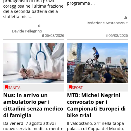
protagonista di una prova
programma ...
coraggiosa nell'ultima frazione
della seconda batteria della
staffetta mist...
di
Redazione Aostanews.it
di
Davide Pellegrino
il 06/08/2026
il 06/08/2026
SANITÀ
SPORT
Nus: in arrivo un
MTB: Michel Negrini
ambulatorio per i
convocato per i
cittadini senza medico
Campionati Europei di
di famiglia
bike trial
Da venerdì 7 agosto attivo il
Il valdostano, 24° nella tappa
nuovo servizio medico, mentre
polacca di Coppa del Mondo,