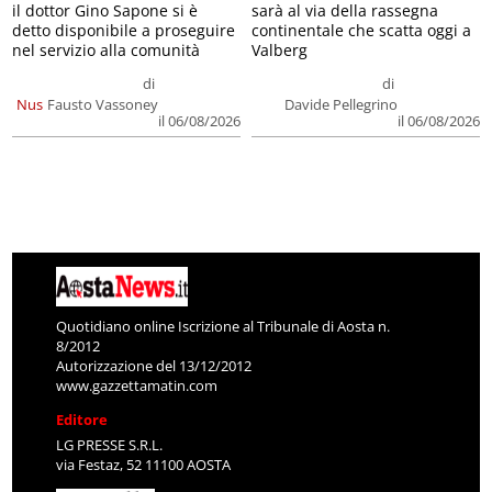
il dottor Gino Sapone si è
sarà al via della rassegna
detto disponibile a proseguire
continentale che scatta oggi a
nel servizio alla comunità
Valberg
di
di
Nus
Fausto Vassoney
Davide Pellegrino
il 06/08/2026
il 06/08/2026
Quotidiano online Iscrizione al Tribunale di Aosta n.
8/2012
Autorizzazione del 13/12/2012
www.gazzettamatin.com
Editore
LG PRESSE S.R.L.
via Festaz, 52 11100 AOSTA