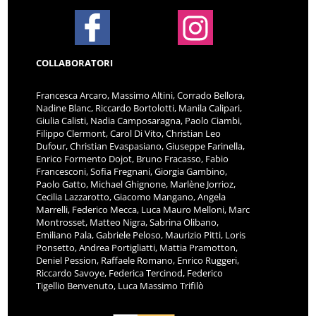
COLLABORATORI
Francesca Arcaro, Massimo Altini, Corrado Bellora,
Nadine Blanc, Riccardo Bortolotti, Manila Calipari,
Giulia Calisti, Nadia Camposaragna, Paolo Ciambi,
Filippo Clermont, Carol Di Vito, Christian Leo
Dufour, Christian Evaspasiano, Giuseppe Farinella,
Enrico Formento Dojot, Bruno Fracasso, Fabio
Francesconi, Sofia Fregnani, Giorgia Gambino,
Paolo Gatto, Michael Ghignone, Marlène Jorrioz,
Cecilia Lazzarotto, Giacomo Mangano, Angela
Marrelli, Federico Mecca, Luca Mauro Melloni, Marc
Montrosset, Matteo Nigra, Sabrina Olibano,
Emiliano Pala, Gabriele Peloso, Maurizio Pitti, Loris
Ponsetto, Andrea Portigliatti, Mattia Pramotton,
Deniel Pession, Raffaele Romano, Enrico Ruggeri,
Riccardo Savoye, Federica Tercinod, Federico
Tigellio Benvenuto, Luca Massimo Trifilò