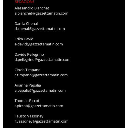
REDAZIONE
Alessandro Bianchet
a.bianchet@gazzettamatin.com
Danila Chenal
d.chenal@gazzettamatin.com
Erika David
e.david@gazzettamatin.com
Davide Pellegrino
d.pellegrino@gazzettamatin.com
Cinzia Timpano
c.timpano@gazzettamatin.com
Arianna Papalia
a.papalia@gazzettamatin.com
Thomas Piccot
t.piccot@gazzettamatin.com
Fausto Vassoney
f.vassoney@gazzettamatin.com