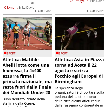
Courmayeur
Erika David
di
Ollomont
Erika David
il 06/08/2026
il 06/08/2026
SPORT
SPORT
Atletica: Matilde
Atletica: Asta in Piazza
Abelli lotta come una
torna ad Aosta il 22
leonessa, la 4×400
agosto e strizza
azzurra firma il
l’occhio agli Europei di
primato nazionale, ma
Birmingham
resta fuori dalla finale
La speranza degli
dei Mondiali Under 20
organizzatori è di portare sulla
pedana del salotto buono
Buon debutto iridato della
della città alcuni atleti reduci
stellina della Cogne,
dalla rassegna continentale in