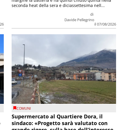
margine la batteria e ha quindi chiuso quinta nella
seconda heat della sera e diciassettesima nell...
di
Davide Pellegrino
026
il 07/08/2026
COMUNI
Supermercato al Quartiere Dora, il
e
sindaco: «Progetto sarà valutato con
grande rigore, sulla base dell’interesse