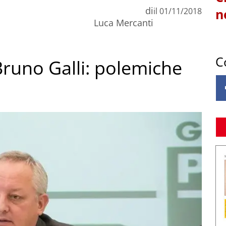
di
il
01/11/2018
n
Luca Mercanti
C
runo Galli: polemiche