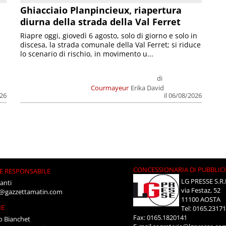
Ghiacciaio Planpincieux, riapertura
diurna della strada della Val Ferret
Riapre oggi, giovedì 6 agosto, solo di giorno e solo in
discesa, la strada comunale della Val Ferret; si riduce
lo scenario di rischio, in movimento u...
di
Courmayeur
Erika David
026
il 06/08/2026
CONCESSIONARIA DI PUBBLIC
E RESPONSABILE
LG PRESSE S.R.
anti
via Festaz, 52
i@gazzettamatin.com
11100 AOSTA
NE
Tel: 0165.2317
Fax: 0165.1820141
o Bianchet