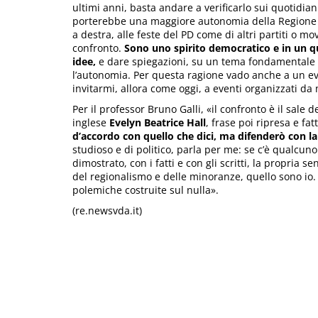
ultimi anni, basta andare a verificarlo sui quotidia
porterebbe una maggiore autonomia della Regione 
a destra, alle feste del PD come di altri partiti o
confronto.
Sono uno spirito democratico e in un 
idee,
e dare spiegazioni, su un tema fondamentale pe
l’autonomia. Per questa ragione vado anche a un ev
invitarmi, allora come oggi, a eventi organizzati da m
Per il professor Bruno Galli, «il confronto è il sale d
inglese
Evelyn Beatrice Hall
, frase poi ripresa e fa
d’accordo con quello che dici, ma difenderò con la m
studioso e di politico, parla per me: se c’è qualcu
dimostrato, con i fatti e con gli scritti, la propria s
del regionalismo e delle minoranze, quello sono io. I
polemiche costruite sul nulla».
(re.newsvda.it)