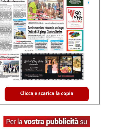
Clicca e scarica la copia