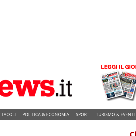
TTACOLI
POLITICA & ECONOMIA
SPORT
TURISMO & EVENTI
C