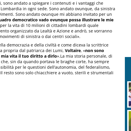
ni, sono andato a spiegare i contenuti e i vantaggi che
Lombardia in ogni sede. Sono andato ovunque, da sinistra
 movimenti. Sono andato ovunque mi abbiano invitato per un
quadro democratico vado ovunque possa illustrare le mie
r la vita di 10 milioni di cittadini lombardi quale
ento organizzato da Lealtà e Azione e andrò, se vorranno
ovimenti di sinistra o dai centri sociali».
ella democrazia e della civiltà e come diceva la scrittrice
tta propria dal patriarca dei Lumi,
Voltaire
, «
non sono
ia vita il tuo diritto a dirlo
».La mia storia personale, di
no che, sin da quando portava le braghe corte, ha sempre
ensibilità per le questioni dell’autonomia, del federalismo,
l resto sono solo chiacchiere a vuoto, sterili e strumentali