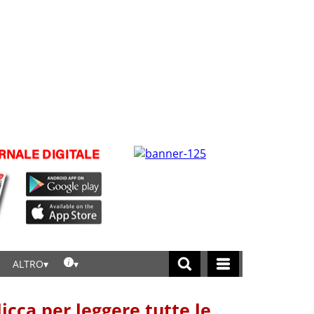
ALTRO
licca per leggere tutte le