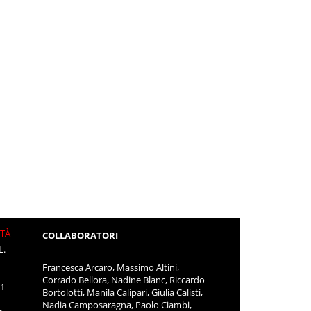
ITÀ
COLLABORATORI
L.
Francesca Arcaro, Massimo Altini,
Corrado Bellora, Nadine Blanc, Riccardo
11
Bortolotti, Manila Calipari, Giulia Calisti,
Nadia Camposaragna, Paolo Ciambi,