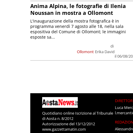
Anima Alpina, le fotografie di Ilenia
Noussan in mostra a Ollomont
L'inaugurazione della mostra fotografica è in
programma venerdì 7 agosto alle 18, nella sala
espositiva del Comune di Ollomont; le immagini
esposte sa...
di
Ollomont
Erika David
il 06/08/2
DIRETTOR
Luca Merc
l.mercant
Quotidiano online Iscrizione al Tribunale
di Aosta n. 8/2012
REDAZIO
Autorizzazione del 13/12/2012
Alessandr
www.gazzettamatin.com