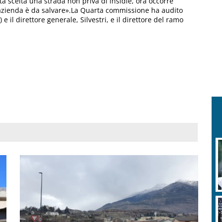
ta scelta una strada non priva di insidie, ora occorre
 azienda è da salvare».La Quarta commissione ha audito
 e il direttore generale, Silvestri, e il direttore del ramo