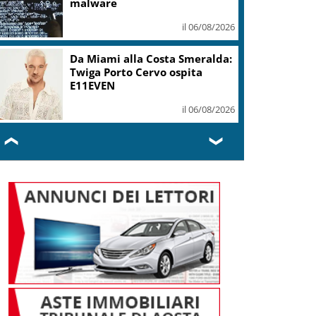
mi ha formato, continuerò a
cantarlo
il 06/08/2026
Sogin: in 2025 utile balza oltre
2,5 mln, decommissioning al
47,7%
il 06/08/2026
❮
❯