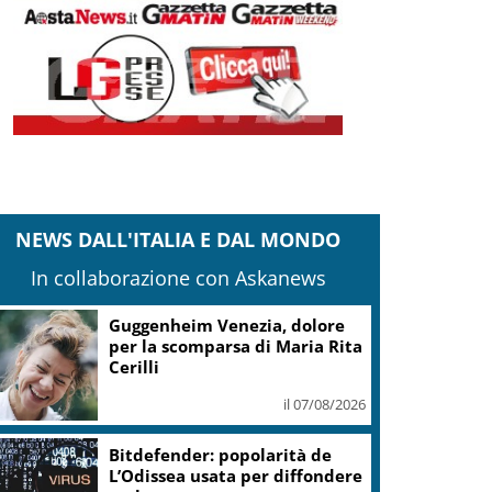
NEWS DALL'ITALIA E DAL MONDO
In collaborazione con Askanews
Covid, ‘Conte-day’ in
commissione: “non sono un
eroe ma un uomo corretto,
non troverete nulla”
il 06/08/2026
Guccini, Meloni: l’ho amato e