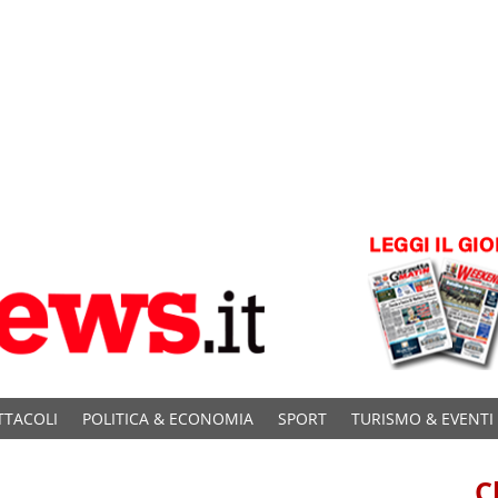
TTACOLI
POLITICA & ECONOMIA
SPORT
TURISMO & EVENTI
C