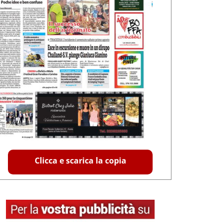
Clicca e scarica la copia