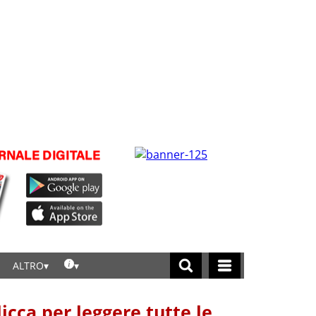
ALTRO
licca per leggere tutte le