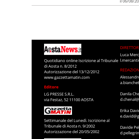
il 06/08/2
DIRETTOR
Luca Merc
l.mercant
Quotidiano online Iscrizione al Tribunale
di Aosta n. 8/2012
REDAZIO
Autorizzazione del 13/12/2012
Alessandr
www.gazzettamatin.com
a.bianche
Editore
Danila Ch
LG PRESSE S.R.L.
d.chenal@
via Festaz, 52 11100 AOSTA
Erika Davi
e.david@g
Settimanale del Lunedì. Iscrizione al
Tribunale di Aosta n. 9/2002
Davide Pel
Autorizzazione del 20/05/2002
d.pellegr