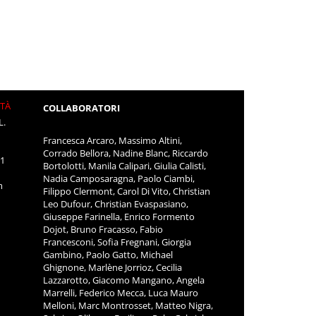
ITÀ
COLLABORATORI
L.
Francesca Arcaro, Massimo Altini,
Corrado Bellora, Nadine Blanc, Riccardo
11
Bortolotti, Manila Calipari, Giulia Calisti,
Nadia Camposaragna, Paolo Ciambi,
m
Filippo Clermont, Carol Di Vito, Christian
Leo Dufour, Christian Evaspasiano,
Giuseppe Farinella, Enrico Formento
Dojot, Bruno Fracasso, Fabio
Francesconi, Sofia Fregnani, Giorgia
Gambino, Paolo Gatto, Michael
Ghignone, Marlène Jorrioz, Cecilia
Lazzarotto, Giacomo Mangano, Angela
Marrelli, Federico Mecca, Luca Mauro
Melloni, Marc Montrosset, Matteo Nigra,