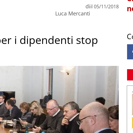
di
il
05/11/2018
n
Luca Mercanti
C
per i dipendenti stop