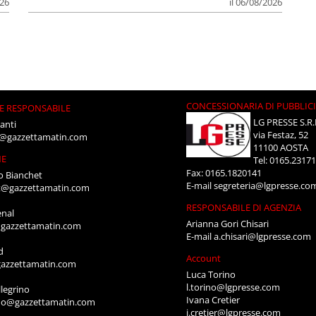
026
il 06/08/2026
CONCESSIONARIA DI PUBBLIC
E RESPONSABILE
LG PRESSE S.R.
anti
via Festaz, 52
i@gazzettamatin.com
11100 AOSTA
NE
Tel: 0165.2317
Fax: 0165.1820141
o Bianchet
E-mail
segreteria@lgpresse.co
t@gazzettamatin.com
RESPONSABILE DI AGENZIA
enal
Arianna Gori Chisari
gazzettamatin.com
E-mail
a.chisari@lgpresse.com
d
Account
azzettamatin.com
Luca Torino
l.torino@lgpresse.com
legrino
Ivana Cretier
ino@gazzettamatin.com
i.cretier@lgpresse.com