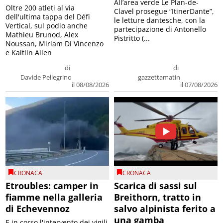
All’area verde Le Plan-de-
Oltre 200 atleti al via
Clavel prosegue “ItinerDante”,
dell'ultima tappa del Défì
le letture dantesche, con la
Vertical, sul podio anche
partecipazione di Antonello
Mathieu Brunod, Alex
Pistritto (...
Noussan, Miriam Di Vincenzo
e Kaitlin Allen
di
di
Davide Pellegrino
gazzettamatin
il 08/08/2026
il 07/08/2026
CRONACA
CRONACA
Etroubles: camper in
Scarica di sassi sul
fiamme nella galleria
Breithorn, tratto in
di Echevennoz
salvo alpinista ferito a
una gamba
E in corso l'intervento dei vigili