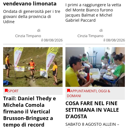
vendevano limonata
I primi a raggiungere la vetta
del Monte Bianco furono
Ondata di generosità per i tre
Jacques Balmat e Michel
giovani della provincia di
Gabriel Paccard
Udine
di
di
Cinzia Timpano
Cinzia Timpano
il 08/08/2026
il 08/08/2026
SPORT
APPUNTAMENTI
,
OGGI &
DOMANI
Trail: Daniel Thedy e
COSA FARE NEL FINE
Michela Comola
SETTIMANA IN VALLE
firmano il Vertical
D’AOSTA
Brusson-Bringuez a
tempo di record
SABATO 8 AGOSTO ALLEIN –