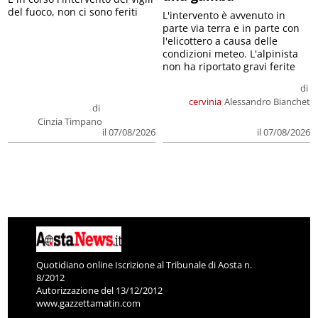
del fuoco, non ci sono feriti
L'intervento è avvenuto in
parte via terra e in parte con
l'elicottero a causa delle
condizioni meteo. L'alpinista
non ha riportato gravi ferite
di
cervinia
Alessandro Bianchet
di
Cinzia Timpano
il 07/08/2026
il 07/08/2026
Quotidiano online Iscrizione al Tribunale di Aosta n.
8/2012
Autorizzazione del 13/12/2012
www.gazzettamatin.com