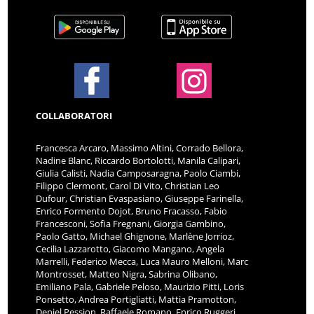
COLLABORATORI
Francesca Arcaro, Massimo Altini, Corrado Bellora,
Nadine Blanc, Riccardo Bortolotti, Manila Calipari,
Giulia Calisti, Nadia Camposaragna, Paolo Ciambi,
Filippo Clermont, Carol Di Vito, Christian Leo
Dufour, Christian Evaspasiano, Giuseppe Farinella,
Enrico Formento Dojot, Bruno Fracasso, Fabio
Francesconi, Sofia Fregnani, Giorgia Gambino,
Paolo Gatto, Michael Ghignone, Marlène Jorrioz,
Cecilia Lazzarotto, Giacomo Mangano, Angela
Marrelli, Federico Mecca, Luca Mauro Melloni, Marc
Montrosset, Matteo Nigra, Sabrina Olibano,
Emiliano Pala, Gabriele Peloso, Maurizio Pitti, Loris
Ponsetto, Andrea Portigliatti, Mattia Pramotton,
Deniel Pession, Raffaele Romano, Enrico Ruggeri,