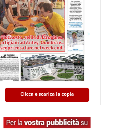
Clicca e scarica la copia