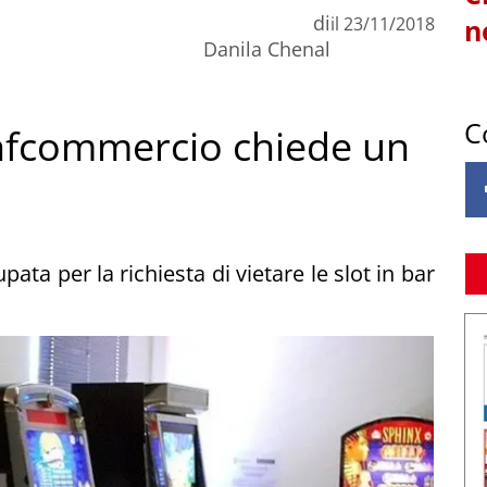
di
il
23/11/2018
n
Danila Chenal
C
nfcommercio chiede un
ata per la richiesta di vietare le slot in bar