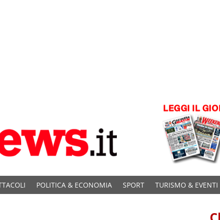
TTACOLI
POLITICA & ECONOMIA
SPORT
TURISMO & EVENTI
C