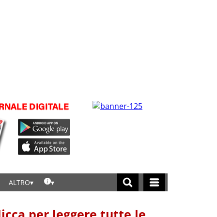
ALTRO
licca per leggere tutte le