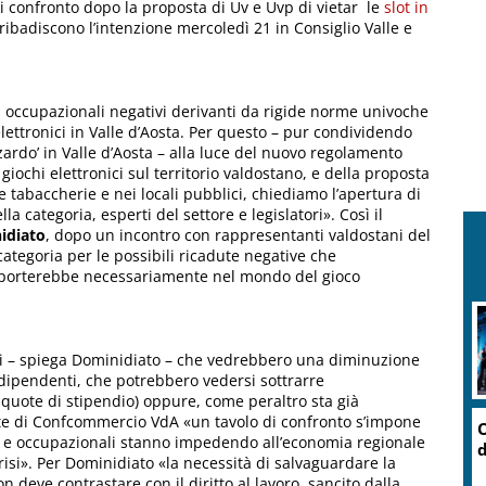
 confronto dopo la proposta di Uv e Uvp di vietar le
slot in
 ribadiscono l’intenzione mercoledì 21 in Consiglio Valle e
i occupazionali negativi derivanti da rigide norme univoche
lettronici in Valle d’Aosta. Per questo – pur condividendo
zardo’ in Valle d’Aosta – alla luce del nuovo regolamento
giochi elettronici sul territorio valdostano, e della proposta
e tabaccherie e nei locali pubblici, chiediamo l’apertura di
a categoria, esperti del settore e legislatori». Così il
idiato
, dopo un incontro con rappresentanti valdostani del
categoria per le possibili ricadute negative che
eto porterebbe necessariamente nel mondo del gioco
ccai – spiega Dominidiato – che vedrebbero una diminuzione
i dipendenti, che potrebbero vedersi sottrarre
quote di stipendio) oppure, come peraltro sta già
nte di Confcommercio VdA «un tavolo di confronto s’impone
O
e e occupazionali stanno impedendo all’economia regionale
d
risi». Per Dominidiato «la necessità di salvaguardare la
 deve contrastare con il diritto al lavoro, sancito dalla