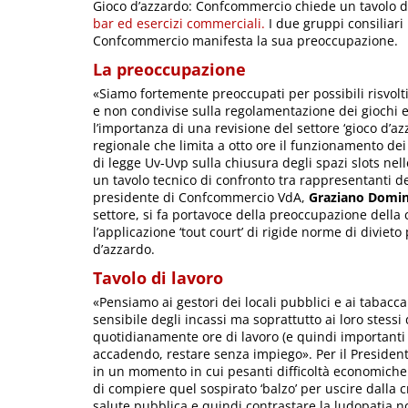
Gioco d’azzardo: Confcommercio chiede un tavolo di
bar ed esercizi commerciali.
I due gruppi consiliari
Confcommercio manifesta la sua preoccupazione.
La preoccupazione
«Siamo fortemente preoccupati per possibili risvolt
e non condivise sulla regolamentazione dei giochi e
l’importanza di una revisione del settore ‘gioco d’az
regionale che limita a otto ore il funzionamento dei 
di legge Uv-Uvp sulla chiusura degli spazi slots nell
un tavolo tecnico di confronto tra rappresentanti dell
presidente di Confcommercio VdA,
Graziano Domin
settore, si fa portavoce della preoccupazione della 
l’applicazione ‘tout court’ di rigide norme di divi
d’azzardo.
Tavolo di lavoro
«Pensiamo ai gestori dei locali pubblici e ai taba
sensibile degli incassi ma soprattutto ai loro stess
quotidianamente ore di lavoro (e quindi importanti 
accadendo, restare senza impiego». Per il Preside
in un momento in cui pesanti difficoltà economich
di compiere quel sospirato ‘balzo’ per uscire dalla c
salute pubblica e quindi contrastare la ludopatia non