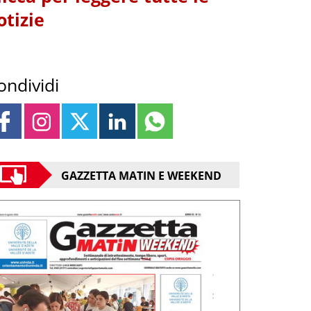
otizie
ondividi
GAZZETTA MATIN E WEEKEND