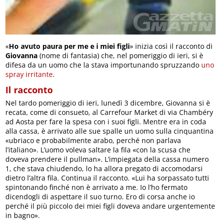
«
Ho avuto paura per me e i miei figli
» inizia così il racconto di
Giovanna
(nome di fantasia) che, nel pomeriggio di ieri, si è
difesa da un uomo che la stava importunando spruzzando
uno
spray irritante
.
Il racconto
Nel tardo pomeriggio di ieri, lunedì 3 dicembre, Giovanna si è
recata, come di consueto, al Carrefour Market di via Chambéry
ad Aosta per fare la spesa con i suoi figli. Mentre era in coda
alla cassa, è arrivato alle sue spalle un uomo sulla cinquantina
«ubriaco e probabilmente arabo, perché non parlava
l’italiano». L’uomo voleva saltare la fila «con la scusa che
doveva prendere il pullman». L’impiegata della cassa numero
1, che stava chiudendo, lo ha allora pregato di accomodarsi
dietro l’altra fila. Continua il racconto. «Lui ha sorpassato tutti
spintonando finché non è arrivato a me. Io l’ho fermato
dicendogli di aspettare il suo turno. Ero di corsa anche io
perché il più piccolo dei miei figli doveva andare urgentemente
in bagno».