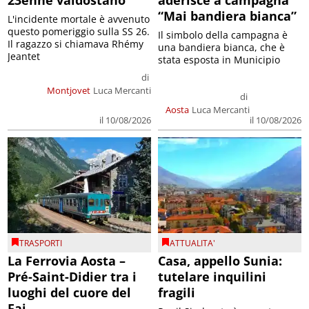
23enne valdostano
aderisce a campagna
“Mai bandiera bianca”
L'incidente mortale è avvenuto
questo pomeriggio sulla SS 26.
Il simbolo della campagna è
Il ragazzo si chiamava Rhémy
una bandiera bianca, che è
Jeantet
stata esposta in Municipio
di
Montjovet
Luca Mercanti
di
Aosta
Luca Mercanti
il 10/08/2026
il 10/08/2026
TRASPORTI
ATTUALITA'
La Ferrovia Aosta –
Casa, appello Sunia:
Pré-Saint-Didier tra i
tutelare inquilini
luoghi del cuore del
fragili
Fai