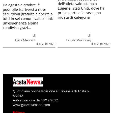
dell'atleta valdostana a
Da agosto a ottobre, è
Eugene, Stati Uniti, dove ha
possibile iscriversi a nove
preso parte alla rassegna
escursioni gratuite e aperte a
iridata di categoria
tutti in sei comuni valdostani:
un'esperienza alpina
condivisa grazi...
di
di
Luca Mercanti
Fausto Vassoney
il 10/08/2026
il 10/08/2026
Quotidiano online Iscrizione al Tribunale di Aosta n.
8/2012
Autorizzazione del 13/12/2012
www.gazzettamatin.com
Editore