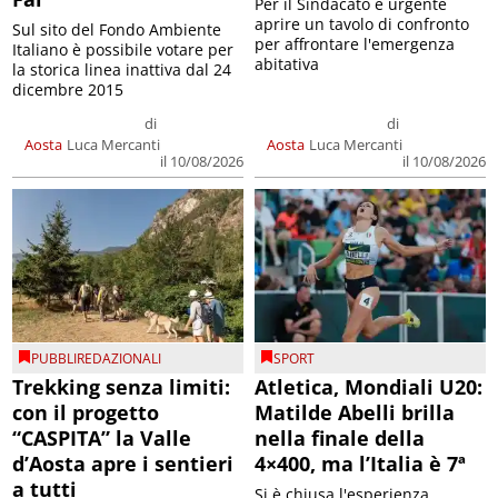
Per il Sindacato è urgente
aprire un tavolo di confronto
Sul sito del Fondo Ambiente
per affrontare l'emergenza
Italiano è possibile votare per
abitativa
la storica linea inattiva dal 24
dicembre 2015
di
di
Aosta
Luca Mercanti
Aosta
Luca Mercanti
il 10/08/2026
il 10/08/2026
PUBBLIREDAZIONALI
SPORT
Trekking senza limiti:
Atletica, Mondiali U20:
con il progetto
Matilde Abelli brilla
“CASPITA” la Valle
nella finale della
d’Aosta apre i sentieri
4×400, ma l’Italia è 7ª
a tutti
Si è chiusa l'esperienza