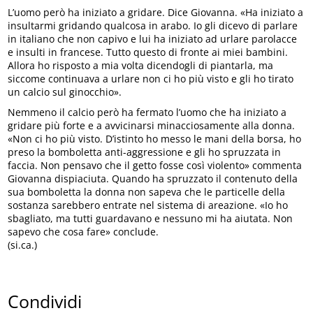
L’uomo però ha iniziato a gridare. Dice Giovanna. «Ha iniziato a
insultarmi gridando qualcosa in arabo. Io gli dicevo di parlare
in italiano che non capivo e lui ha iniziato ad urlare parolacce
e insulti in francese. Tutto questo di fronte ai miei bambini.
Allora ho risposto a mia volta dicendogli di piantarla, ma
siccome continuava a urlare non ci ho più visto e gli ho tirato
un calcio sul ginocchio».
Nemmeno il calcio però ha fermato l’uomo che ha iniziato a
gridare più forte e a avvicinarsi minacciosamente alla donna.
«Non ci ho più visto. D’istinto ho messo le mani della borsa, ho
preso la bomboletta anti-aggressione e gli ho spruzzata in
faccia. Non pensavo che il getto fosse così violento» commenta
Giovanna dispiaciuta. Quando ha spruzzato il contenuto della
sua bomboletta la donna non sapeva che le particelle della
sostanza sarebbero entrate nel sistema di areazione. «Io ho
sbagliato, ma tutti guardavano e nessuno mi ha aiutata. Non
sapevo che cosa fare» conclude.
(si.ca.)
Condividi