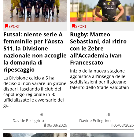
SPORT
SPORT
Futsal: niente serie A
Rugby: Matteo
femminile per l’Aosta
Sebastiani, dal ritiro
511, la Divisione
con le Zebre
nazionale non accoglie
all’Accademia Ivan
la domanda di
Francescato
ripescaggio
Inizio della nuova stagione
agonistica all'insegna delle
La Divisione calcio a 5 ha
soddisfazioni per il giovane
deciso di non varare un girone
talento dello Stade Valdôtain
dispari, lasciando il club del
capoluogo regionale in B;
ufficializzate le avversarie dei
gi...
di
di
Davide Pellegrino
Davide Pellegrino
il 06/08/2026
il 05/08/2026