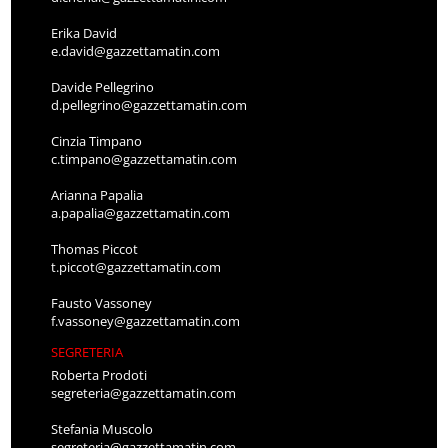
Erika David
e.david@gazzettamatin.com
Davide Pellegrino
d.pellegrino@gazzettamatin.com
Cinzia Timpano
c.timpano@gazzettamatin.com
Arianna Papalia
a.papalia@gazzettamatin.com
Thomas Piccot
t.piccot@gazzettamatin.com
Fausto Vassoney
f.vassoney@gazzettamatin.com
SEGRETERIA
Roberta Prodoti
segreteria@gazzettamatin.com
Stefania Muscolo
segreteria@gazzettamatin.com