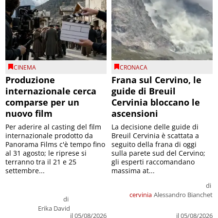
CINEMA
CRONACA
Produzione
Frana sul Cervino, le
internazionale cerca
guide di Breuil
comparse per un
Cervinia bloccano le
nuovo film
ascensioni
Per aderire al casting del film
La decisione delle guide di
internazionale prodotto da
Breuil Cervinia è scattata a
Panorama Films c'è tempo fino
seguito della frana di oggi
al 31 agosto; le riprese si
sulla parete sud del Cervino;
terranno tra il 21 e 25
gli esperti raccomandano
settembre...
massima at...
di
cervinia
Alessandro Bianchet
di
Erika David
il 05/08/2026
il 05/08/2026