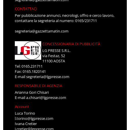
CONTATTACI
Per pubblicazione annunci, necrologi, offro e cerco lavoro,
contattare la segreteria al numero: 0165/231711
segreteria@gazzettamatin.com
CONCESSIONARIA DI PUBBLICITÀ
LG PRESSE S.R.L.
via Festaz, 52
11100 AOSTA
Tel: 0165.231711
Fax: 0165.1820141
E-mail
segreteria@lgpresse.com
RESPONSABILE DI AGENZIA
Arianna Gori Chisari
E-mail
a.chisari@lgpresse.com
Account
Luca Torino
l.torino@lgpresse.com
Ivana Cretier
i.cretier@lgpresse.com