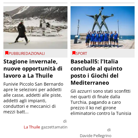
PUBBLIREDAZIONALI
SPORT
Stagione invernale,
Baseball5: l’Italia
nuove opportunità di
conclude al quinto
lavoro a La Thuile
posto i Giochi del
Mediterraneo
Funivie Piccolo San Bernardo
apre le selezioni per addetti
Gli azzurri sono stati sconfitti
alle casse, addetti alle piste,
nei quarti di finale dalla
addetti agli impianti,
Turchia, pagando a caro
conduttori e meccanici di
prezzo il ko nel girone
mezzi batt...
eliminatorio contro la Tunisia
di
La Thuile
gazzettamatin
di
Davide Pellegrino