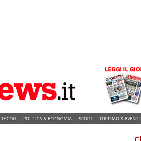
TTACOLI
POLITICA & ECONOMIA
SPORT
TURISMO & EVENTI
C