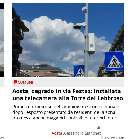
COMUNI
n
Aosta, degrado in via Festaz: installata
una telecamera alla Torre del Lebbroso
Prime contromosse dell'amministrazione comunale
dopo l'esposto presentato da residenti della zona;
promessi anche maggiori controlli e ulteriori inter...
di
Aosta
Alessandro Bianchet
026
il 07/08/2026