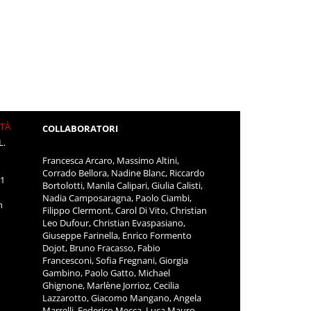
ITÀ
COLLABORATORI
L.
Francesca Arcaro, Massimo Altini,
Corrado Bellora, Nadine Blanc, Riccardo
11
Bortolotti, Manila Calipari, Giulia Calisti,
Nadia Camposaragna, Paolo Ciambi,
m
Filippo Clermont, Carol Di Vito, Christian
Leo Dufour, Christian Evaspasiano,
Giuseppe Farinella, Enrico Formento
Dojot, Bruno Fracasso, Fabio
Francesconi, Sofia Fregnani, Giorgia
Gambino, Paolo Gatto, Michael
Ghignone, Marlène Jorrioz, Cecilia
Lazzarotto, Giacomo Mangano, Angela
Marrelli, Federico Mecca, Luca Mauro