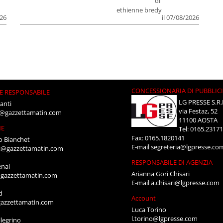
di
ethienne bredy
026
il 07/08/2026
CONCESSIONARIA DI PUBBLIC
E RESPONSABILE
LG PRESSE S.R.
anti
via Festaz, 52
i@gazzettamatin.com
11100 AOSTA
NE
Tel: 0165.2317
Fax: 0165.1820141
o Bianchet
E-mail
segreteria@lgpresse.co
t@gazzettamatin.com
RESPONSABILE DI AGENZIA
enal
Arianna Gori Chisari
gazzettamatin.com
E-mail
a.chisari@lgpresse.com
d
Account
azzettamatin.com
Luca Torino
l.torino@lgpresse.com
legrino