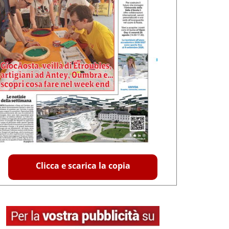
Clicca e scarica la copia