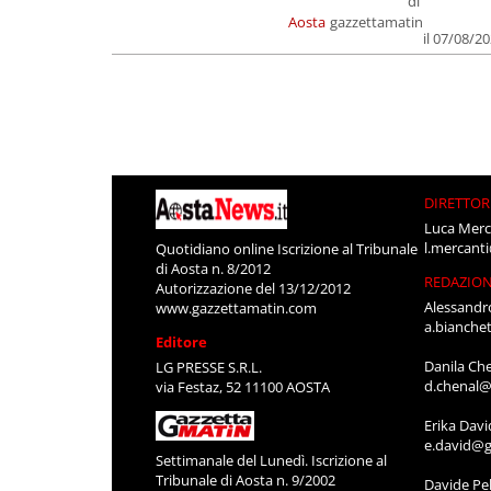
di
Aosta
gazzettamatin
il 07/08/2
DIRETTOR
Luca Merc
l.mercant
Quotidiano online Iscrizione al Tribunale
di Aosta n. 8/2012
REDAZIO
Autorizzazione del 13/12/2012
Alessandr
www.gazzettamatin.com
a.bianche
Editore
Danila Ch
LG PRESSE S.R.L.
d.chenal@
via Festaz, 52 11100 AOSTA
Erika Davi
e.david@g
Settimanale del Lunedì. Iscrizione al
Tribunale di Aosta n. 9/2002
Davide Pel