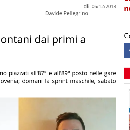
di
il
06/12/2018
n
Davide Pellegrino
C
lontani dai primi a
o piazzati all'87° e all'89° posto nelle gare
Slovenia; domani la sprint maschile, sabato