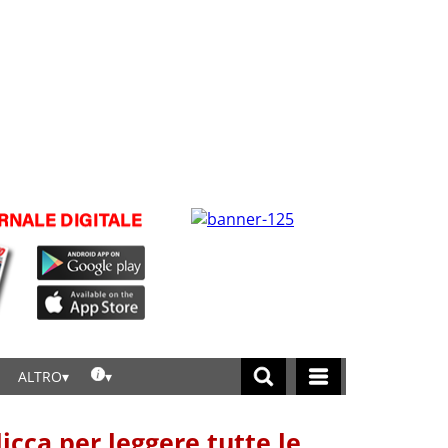
ALTRO
licca per leggere tutte le