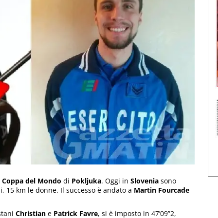
i
Coppa del Mondo
di
Pokljuka
. Oggi in
Slovenia
sono
ni, 15 km le donne. Il successo è andato a
Martin Fourcade
ostani
Christian
e
Patrick Favre
, si è imposto in 47’09”2,