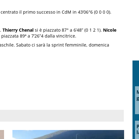
centrato il primo successo in CdM in 43’06″6 (0 0 0 0).
i.
Thierry Chenal
si è piazzato 87° a 6’48” (0 1 2 1).
Nicole
 piazzata 89ª a 7’26”4 dalla vincitrice.
aschile. Sabato ci sarà la sprint femminile, domenica
M
g
P
l