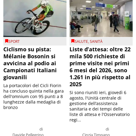
SPORT
SALUTE
,
SANITÀ
Ciclismo su pista:
Liste d’attesa: oltre 22
Mélanie Bosonin si
mila 500 richieste di
avvicina al podio ai
prime visite nei primi
Campionati Italiani
6 mesi del 2026, sono
giovanili
1.261 in più rispetto al
2025
La portacolori del Cicli Fiorin
ha concluso quinta nella gara
Si sono riuniti ieri, giovedì 6
dell'omnium con 95 punti a 8
agosto, l'Unità centrale di
lunghezze dalla medaglia di
gestione dell’assistenza
bronzo
sanitaria e dei tempi delle
liste di attesa e l'Osservatorio
regi...
di
di
Davide Pellegrino
Cinzia Timpano