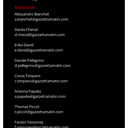
REDAZIONE
Alessandro Bianchet
a.bianchet@gazzettamatin.com
Danila Chenal
d.chenal@gazzettamatin.com
Erika David
e.david@gazzettamatin.com
Davide Pellegrino
d.pellegrino@gazzettamatin.com
Cinzia Timpano
c.timpano@gazzettamatin.com
Arianna Papalia
a.papalia@gazzettamatin.com
Thomas Piccot
t.piccot@gazzettamatin.com
Fausto Vassoney
f.vassoney@gazzettamatin.com