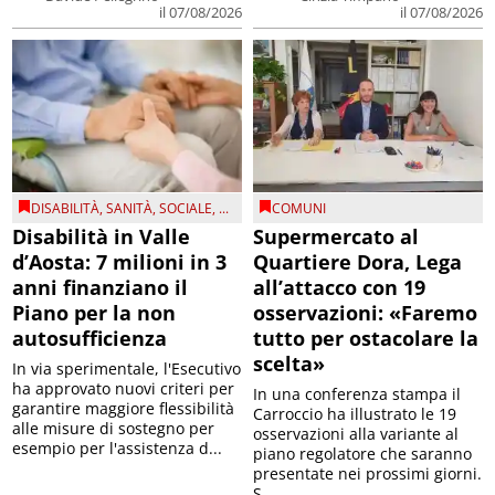
il 07/08/2026
il 07/08/2026
DISABILITÀ
,
SANITÀ
,
SOCIALE
, ...
COMUNI
Disabilità in Valle
Supermercato al
d’Aosta: 7 milioni in 3
Quartiere Dora, Lega
anni finanziano il
all’attacco con 19
Piano per la non
osservazioni: «Faremo
autosufficienza
tutto per ostacolare la
scelta»
In via sperimentale, l'Esecutivo
ha approvato nuovi criteri per
In una conferenza stampa il
garantire maggiore flessibilità
Carroccio ha illustrato le 19
alle misure di sostegno per
osservazioni alla variante al
esempio per l'assistenza d...
piano regolatore che saranno
presentate nei prossimi giorni.
S...