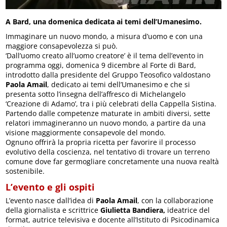
A Bard, una domenica dedicata ai temi dell’Umanesimo.
Immaginare un nuovo mondo, a misura d’uomo e con una
maggiore consapevolezza si può.
‘Dall’uomo creato all’uomo creatore’ è il tema dell’evento in
programma oggi, domenica 9 dicembre al Forte di Bard,
introdotto dalla presidente del Gruppo Teosofico valdostano
Paola Amail
, dedicato ai temi dell’Umanesimo e che si
presenta sotto l’insegna dell’affresco di Michelangelo
‘Creazione di Adamo’, tra i più celebrati della Cappella Sistina.
Partendo dalle competenze maturate in ambiti diversi, sette
relatori immagineranno un nuovo mondo, a partire da una
visione maggiormente consapevole del mondo.
Ognuno offrirà la propria ricetta per favorire il processo
evolutivo della coscienza, nel tentativo di trovare un terreno
comune dove far germogliare concretamente una nuova realtà
sostenibile.
L’evento e gli ospiti
L’evento nasce dall’idea di
Paola Amail
, con la collaborazione
della giornalista e scrittrice
Giulietta Bandiera,
ideatrice del
format, autrice televisiva e docente all’Istituto di Psicodinamica