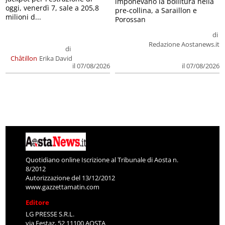
imponevano la bollitura nella
oggi, venerdì 7, sale a 205,8
pre-collina, a Saraillon e
milioni d...
Porossan
di
Redazione Aostanews.it
di
Châtillon
Erika David
il 07/08/2026
il 07/08/2026
Quotidiano online Iscrizione al Tribunale di Aosta n.
8/2012
Autorizzazione del 13/12/2012
www.gazzettamatin.com
Editore
LG PRESSE S.R.L.
via Festaz, 52 11100 AOSTA