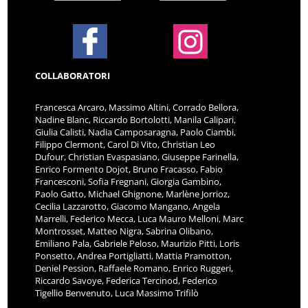
COLLABORATORI
Francesca Arcaro, Massimo Altini, Corrado Bellora,
Nadine Blanc, Riccardo Bortolotti, Manila Calipari,
Giulia Calisti, Nadia Camposaragna, Paolo Ciambi,
Filippo Clermont, Carol Di Vito, Christian Leo
Dufour, Christian Evaspasiano, Giuseppe Farinella,
Enrico Formento Dojot, Bruno Fracasso, Fabio
Francesconi, Sofia Fregnani, Giorgia Gambino,
Paolo Gatto, Michael Ghignone, Marlène Jorrioz,
Cecilia Lazzarotto, Giacomo Mangano, Angela
Marrelli, Federico Mecca, Luca Mauro Melloni, Marc
Montrosset, Matteo Nigra, Sabrina Olibano,
Emiliano Pala, Gabriele Peloso, Maurizio Pitti, Loris
Ponsetto, Andrea Portigliatti, Mattia Pramotton,
Deniel Pession, Raffaele Romano, Enrico Ruggeri,
Riccardo Savoye, Federica Tercinod, Federico
Tigellio Benvenuto, Luca Massimo Trifilò