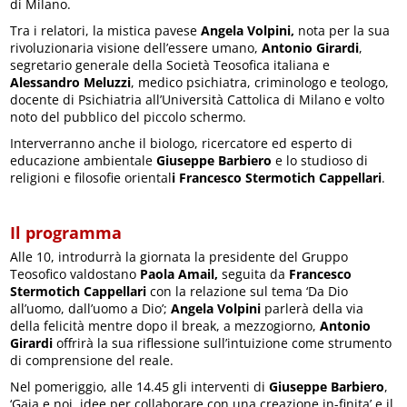
di Milano.
Tra i relatori, la mistica pavese
Angela Volpini,
nota per la sua
rivoluzionaria visione dell’essere umano,
Antonio Girardi
,
segretario generale della Società Teosofica italiana e
Alessandro Meluzzi
, medico psichiatra, criminologo e teologo,
docente di Psichiatria all’Università Cattolica di Milano e volto
noto del pubblico del piccolo schermo.
Interverranno anche il biologo, ricercatore ed esperto di
educazione ambientale
Giuseppe Barbiero
e lo studioso di
religioni e filosofie oriental
i Francesco Stermotich Cappellari
.
Il programma
Alle 10, introdurrà la giornata la presidente del Gruppo
Teosofico valdostano
Paola Amail,
seguita da
Francesco
Stermotich Cappellari
con la relazione sul tema ‘Da Dio
all’uomo, dall’uomo a Dio’;
Angela Volpini
parlerà della via
della felicità mentre dopo il break, a mezzogiorno,
Antonio
Girardi
offrirà la sua riflessione sull’intuizione come strumento
di comprensione del reale.
Nel pomeriggio, alle 14.45 gli interventi di
Giuseppe Barbiero
,
‘Gaia e noi, idee per collaborare con una creazione in-finita’ e il