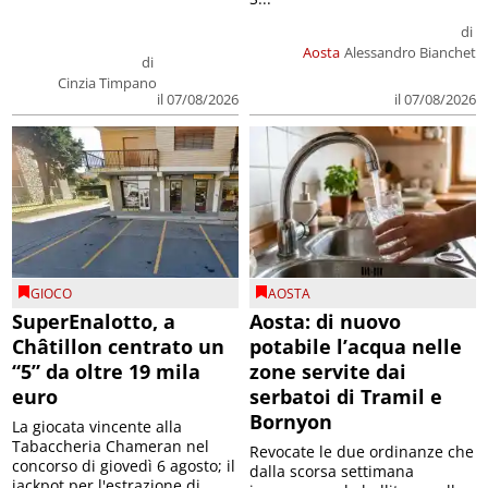
di
Aosta
Alessandro Bianchet
di
Cinzia Timpano
il 07/08/2026
il 07/08/2026
GIOCO
AOSTA
SuperEnalotto, a
Aosta: di nuovo
Châtillon centrato un
potabile l’acqua nelle
“5” da oltre 19 mila
zone servite dai
euro
serbatoi di Tramil e
Bornyon
La giocata vincente alla
Tabaccheria Chameran nel
Revocate le due ordinanze che
concorso di giovedì 6 agosto; il
dalla scorsa settimana
jackpot per l'estrazione di