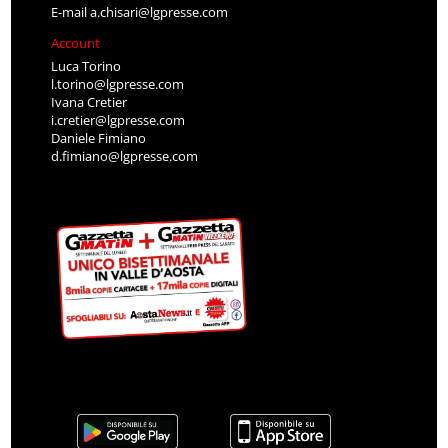
E-mail
a.chisari@lgpresse.com
Account
Luca Torino
l.torino@lgpresse.com
Ivana Cretier
i.cretier@lgpresse.com
Daniele Fimiano
d.fimiano@lgpresse.com