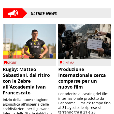
ULTIME NEWS
SPORT
CINEMA
Rugby: Matteo
Produzione
Sebastiani, dal ritiro
internazionale cerca
con le Zebre
comparse per un
all’Accademia Ivan
nuovo film
Francescato
Per aderire al casting del film
internazionale prodotto da
Inizio della nuova stagione
Panorama Films c'è tempo fino
agonistica all'insegna delle
al 31 agosto; le riprese si
soddisfazioni per il giovane
terranno tra il 21 e 25
talento dello Stade Valdôtain