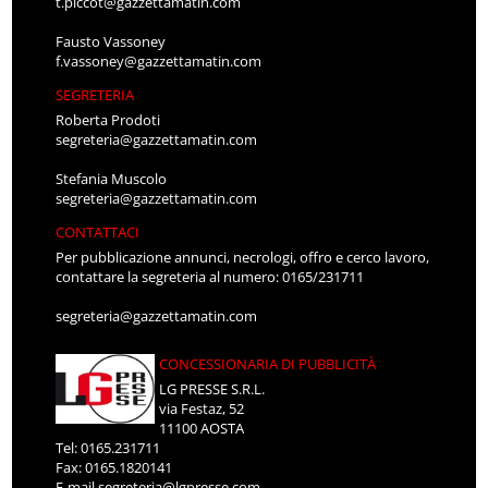
t.piccot@gazzettamatin.com
Fausto Vassoney
f.vassoney@gazzettamatin.com
SEGRETERIA
Roberta Prodoti
segreteria@gazzettamatin.com
Stefania Muscolo
segreteria@gazzettamatin.com
CONTATTACI
Per pubblicazione annunci, necrologi, offro e cerco lavoro,
contattare la segreteria al numero: 0165/231711
segreteria@gazzettamatin.com
CONCESSIONARIA DI PUBBLICITÀ
LG PRESSE S.R.L.
via Festaz, 52
11100 AOSTA
Tel: 0165.231711
Fax: 0165.1820141
E-mail
segreteria@lgpresse.com