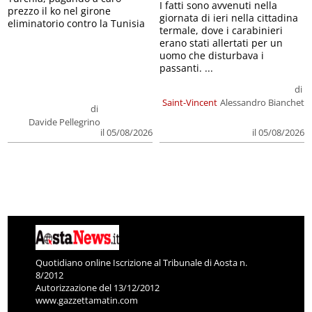
I fatti sono avvenuti nella
prezzo il ko nel girone
giornata di ieri nella cittadina
eliminatorio contro la Tunisia
termale, dove i carabinieri
erano stati allertati per un
uomo che disturbava i
passanti. ...
di
Saint-Vincent
Alessandro Bianchet
di
Davide Pellegrino
il 05/08/2026
il 05/08/2026
Quotidiano online Iscrizione al Tribunale di Aosta n.
8/2012
Autorizzazione del 13/12/2012
www.gazzettamatin.com