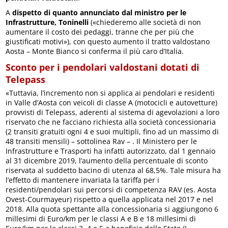
A
dispetto di quanto annunciato dal ministro per le
Infrastrutture, Toninelli
(«chiederemo alle società di non
aumentare il costo dei pedaggi, tranne che per più che
giustificati motivi»), con questo aumento il tratto valdostano
Aosta – Monte Bianco si conferma il più caro d’Italia.
Sconto per i pendolari valdostani dotati di
Telepass
«Tuttavia, l’incremento non si applica ai pendolari e residenti
in Valle d’Aosta con veicoli di classe A (motocicli e autovetture)
provvisti di Telepass, aderenti al sistema di agevolazioni a loro
riservato che ne facciano richiesta alla società concessionaria
(2 transiti gratuiti ogni 4 e suoi multipli, fino ad un massimo di
48 transiti mensili) – sottolinea Rav – . Il Ministero per le
Infrastrutture e Trasporti ha infatti autorizzato, dal 1 gennaio
al 31 dicembre 2019, l’aumento della percentuale di sconto
riservata al suddetto bacino di utenza al 68,5%. Tale misura ha
l’effetto di mantenere invariata la tariffa per i
residenti/pendolari sui percorsi di competenza RAV (es. Aosta
Ovest-Courmayeur) rispetto a quella applicata nel 2017 e nel
2018. Alla quota spettante alla concessionaria si aggiungono 6
millesimi di Euro/km per le classi A e B e 18 millesimi di