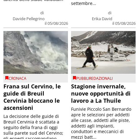
settembre...
di
di
Davide Pellegrino
Erika David
il 05/08/2026
il 05/08/2026
CRONACA
PUBBLIREDAZIONALI
Frana sul Cervino, le
Stagione invernale,
guide di Breuil
nuove opportunità di
Cervinia bloccano le
lavoro a La Thuile
ascensioni
Funivie Piccolo San Bernardo
apre le selezioni per addetti
La decisione delle guide di
alle casse, addetti alle piste,
Breuil Cervinia è scattata a
addetti agli impianti,
seguito della frana di oggi
conduttori e meccanici di
sulla parete sud del Cervino;
mezzi batt...
gli esperti raccomandano