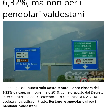
6,32%, ma non per i
pendolari valdostani
Il pedaggio dell’
autostrada Aosta-Monte Bianco rincara del
6,32%
da oggi, primo gennaio 2019, come disposto dal Decreto
interministeriale del 31 dicembre. Lo comunica la R.A.V., la
società che gestisce il tratto.
Restano le agevolazioni per i
pendolari valdostani
.