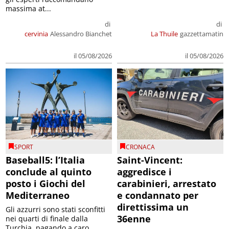
massima at...
di
di
cervinia
Alessandro Bianchet
La Thuile
gazzettamatin
il 05/08/2026
il 05/08/2026
SPORT
CRONACA
Baseball5: l’Italia
Saint-Vincent:
conclude al quinto
aggredisce i
posto i Giochi del
carabinieri, arrestato
Mediterraneo
e condannato per
direttissima un
Gli azzurri sono stati sconfitti
36enne
nei quarti di finale dalla
Turchia, pagando a caro