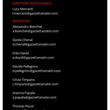
DIRETTORE RESPONSABILE
Luca Mercanti
l.mercanti@gazzettamatin.com
REDAZIONE
Alessandro Bianchet
a.bianchet@gazzettamatin.com
Danila Chenal
d.chenal@gazzettamatin.com
Erika David
e.david@gazzettamatin.com
Davide Pellegrino
d.pellegrino@gazzettamatin.com
Cinzia Timpano
c.timpano@gazzettamatin.com
Arianna Papalia
a.papalia@gazzettamatin.com
Thomas Piccot