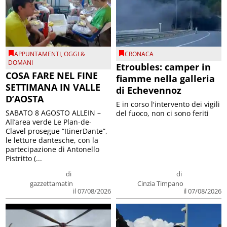
APPUNTAMENTI
,
OGGI &
CRONACA
DOMANI
Etroubles: camper in
COSA FARE NEL FINE
fiamme nella galleria
SETTIMANA IN VALLE
di Echevennoz
D’AOSTA
E in corso l'intervento dei vigili
SABATO 8 AGOSTO ALLEIN –
del fuoco, non ci sono feriti
All’area verde Le Plan-de-
Clavel prosegue “ItinerDante”,
le letture dantesche, con la
partecipazione di Antonello
Pistritto (...
di
di
gazzettamatin
Cinzia Timpano
il 07/08/2026
il 07/08/2026