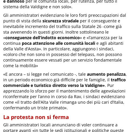
e dannoso
per le comunità locali, per l’utenza, per tutto il
sistema della Valdigne e non solo».
Gli amministratori evidenziano le loro forti preoccupazioni dal
punto di vista della
sicurezza stradale
per il conseguente e
inevitabile incremento del traffico sulla Statale 26 -come già
sta avvenendo in questi giorni. Inoltre sottolineano le
«
conseguenze dell’indotto economico
» e «l’amarezza per la
continua
poca attenzione alle comunità locali
e agli abitanti
della Valle d’Aosta». In particolare, aggiungono i sindaci,
«coloro che non sono in possesso del telepass, non possono
continuamente essere vessati per un servizio fondamentale
come la mobilità»
«E ancora – si legge nel comunicato -, tale
aumento
penalizza
,
in un periodo economico già difficile per le famiglie, il
traffico
commerciale e turistico diretto verso la Valdigne»
. Pur
apprezzando lo sforzo per il mantenimento delle agevolazioni
riconfermate per l’anno in corso da Rav, i sindaci evidenziano
come «il tratto dell’Alta Valle rimanga uno dei più cari d’Italia,
confermando un triste primato».
La protesta non si ferma
Gli amministratori locali annunciano di voler continuare a
portare avanti «in tutte le sedi istituzionali e politiche queste