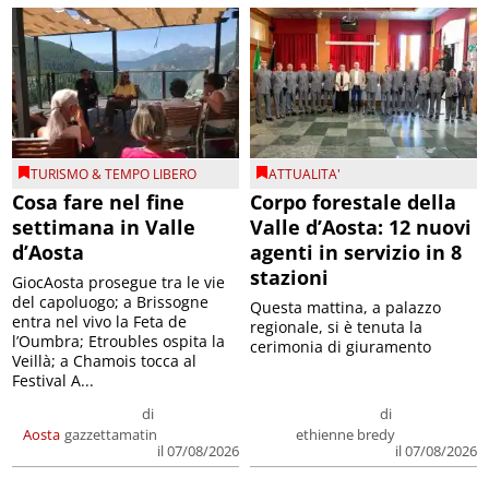
TURISMO & TEMPO LIBERO
ATTUALITA'
Cosa fare nel fine
Corpo forestale della
settimana in Valle
Valle d’Aosta: 12 nuovi
d’Aosta
agenti in servizio in 8
stazioni
GiocAosta prosegue tra le vie
del capoluogo; a Brissogne
Questa mattina, a palazzo
entra nel vivo la Feta de
regionale, si è tenuta la
l’Oumbra; Etroubles ospita la
cerimonia di giuramento
Veillà; a Chamois tocca al
Festival A...
di
di
Aosta
gazzettamatin
ethienne bredy
il 07/08/2026
il 07/08/2026