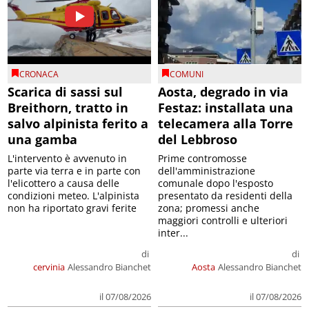
CRONACA
COMUNI
Scarica di sassi sul
Aosta, degrado in via
Breithorn, tratto in
Festaz: installata una
salvo alpinista ferito a
telecamera alla Torre
una gamba
del Lebbroso
L'intervento è avvenuto in
Prime contromosse
parte via terra e in parte con
dell'amministrazione
l'elicottero a causa delle
comunale dopo l'esposto
condizioni meteo. L'alpinista
presentato da residenti della
non ha riportato gravi ferite
zona; promessi anche
maggiori controlli e ulteriori
inter...
di
di
cervinia
Alessandro Bianchet
Aosta
Alessandro Bianchet
il 07/08/2026
il 07/08/2026