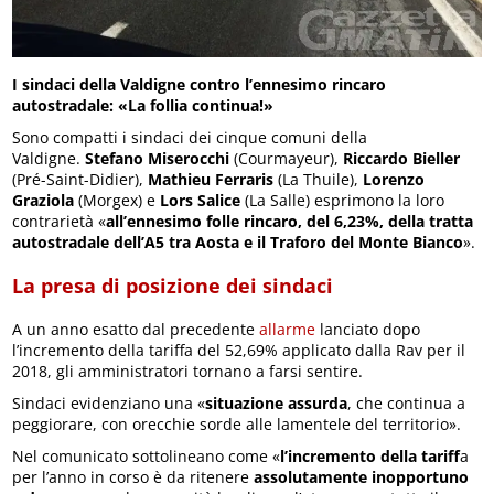
I sindaci della Valdigne contro l’ennesimo rincaro
autostradale: «La follia continua!»
Sono compatti i sindaci dei cinque comuni della
Valdigne.
Stefano Miserocchi
(Courmayeur),
Riccardo Bieller
(Pré-Saint-Didier),
Mathieu Ferraris
(La Thuile),
Lorenzo
Graziola
(Morgex) e
Lors Salice
(La Salle) esprimono la loro
contrarietà «
all’ennesimo folle rincaro, del 6,23%, della tratta
autostradale dell’A5 tra Aosta e il Traforo del Monte Bianco
».
La presa di posizione dei sindaci
A un anno esatto dal precedente
allarme
lanciato dopo
l’incremento della tariffa del 52,69% applicato dalla Rav per il
2018, gli amministratori tornano a farsi sentire.
Sindaci evidenziano una «
situazione assurda
, che continua a
peggiorare, con orecchie sorde alle lamentele del territorio».
Nel comunicato sottolineano come «
l’incremento della tariff
a
per l’anno in corso è da ritenere
assolutamente inopportuno