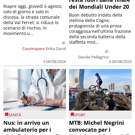
dei Mondiali Under 20
Riapre oggi, giovedì 6 agosto,
solo di giorno e solo in
Buon debutto iridato della
discesa, la strada comunale
stellina della Cogne,
della Val Ferret; si riduce lo
protagonista di una prova
scenario di rischio, in
coraggiosa nell'ultima frazione
movimento u...
della seconda batteria della
staffetta mist...
di
Courmayeur
Erika David
di
Davide Pellegrino
il 06/08/2026
il 06/08/2026
SANITÀ
SPORT
Nus: in arrivo un
MTB: Michel Negrini
ambulatorio per i
convocato per i