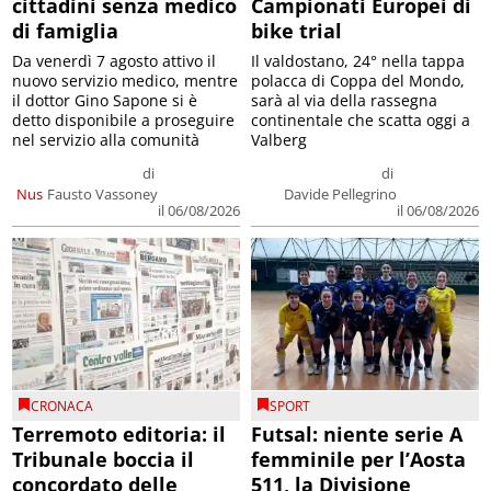
cittadini senza medico
Campionati Europei di
di famiglia
bike trial
Da venerdì 7 agosto attivo il
Il valdostano, 24° nella tappa
nuovo servizio medico, mentre
polacca di Coppa del Mondo,
il dottor Gino Sapone si è
sarà al via della rassegna
detto disponibile a proseguire
continentale che scatta oggi a
nel servizio alla comunità
Valberg
di
di
Nus
Fausto Vassoney
Davide Pellegrino
il 06/08/2026
il 06/08/2026
CRONACA
SPORT
Terremoto editoria: il
Futsal: niente serie A
Tribunale boccia il
femminile per l’Aosta
concordato delle
511, la Divisione