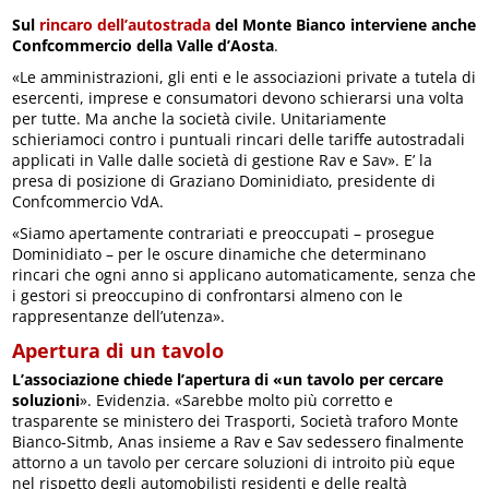
Sul
rincaro dell’autostrada
del Monte Bianco interviene anche
Confcommercio della Valle d’Aosta
.
«Le amministrazioni, gli enti e le associazioni private a tutela di
esercenti, imprese e consumatori devono schierarsi una volta
per tutte. Ma anche la società civile. Unitariamente
schieriamoci contro i puntuali rincari delle tariffe autostradali
applicati in Valle dalle società di gestione Rav e Sav». E’ la
presa di posizione di Graziano Dominidiato, presidente di
Confcommercio VdA.
«Siamo apertamente contrariati e preoccupati – prosegue
Dominidiato – per le oscure dinamiche che determinano
rincari che ogni anno si applicano automaticamente, senza che
i gestori si preoccupino di confrontarsi almeno con le
rappresentanze dell’utenza».
Apertura di un tavolo
L’associazione chiede l’apertura di «un tavolo per cercare
soluzioni
». Evidenzia. «Sarebbe molto più corretto e
trasparente se ministero dei Trasporti, Società traforo Monte
Bianco-Sitmb, Anas insieme a Rav e Sav sedessero finalmente
attorno a un tavolo per cercare soluzioni di introito più eque
nel rispetto degli automobilisti residenti e delle realtà