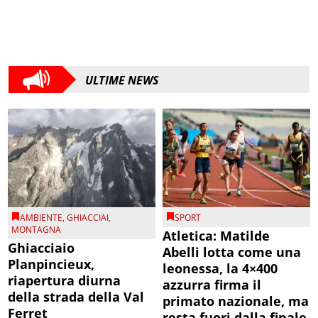
ULTIME NEWS
AMBIENTE
,
GHIACCIAI
,
SPORT
MONTAGNA
Atletica: Matilde
Ghiacciaio
Abelli lotta come una
Planpincieux,
leonessa, la 4×400
riapertura diurna
azzurra firma il
della strada della Val
primato nazionale, ma
Ferret
resta fuori dalla finale