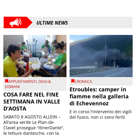
ULTIME NEWS
APPUNTAMENTI
,
OGGI &
CRONACA
DOMANI
Etroubles: camper in
COSA FARE NEL FINE
fiamme nella galleria
SETTIMANA IN VALLE
di Echevennoz
D’AOSTA
E in corso l'intervento dei vigili
SABATO 8 AGOSTO ALLEIN –
del fuoco, non ci sono feriti
All’area verde Le Plan-de-
Clavel prosegue “ItinerDante”,
le letture dantesche, con la