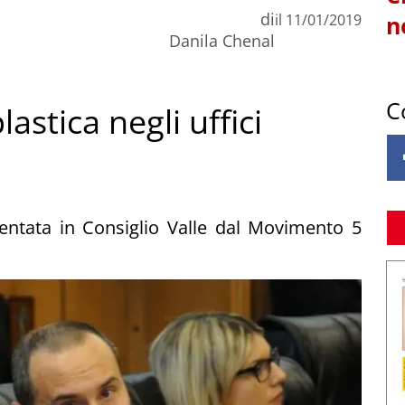
di
il
11/01/2019
n
Danila Chenal
C
astica negli uffici
entata in Consiglio Valle dal Movimento 5