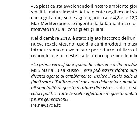
«La plastica sta avvelenando il nostro ambiente gi
smaltita naturalmente. Attualmente negli oceani sono
che, ogni anno, se ne aggiungano tra le 4,8 e le 12,7
Mar Mediterraneo; è ingerita dalla fauna ittica e di
motivato in aula i consiglieri grillini.
Nel dicembre 2018, è stato siglato l’accordo dell’U
nuove regole vietano l’uso di alcuni prodotti in plas
introdurranno nuove misure per ridurre l’utilizzo di 
risponde alle richieste e alle preoccupazioni di milio
«
La prima vera sfida è quindi la riduzione della produz
M5S Maria Luisa Russo -:
essa può essere ridotta qu
diventa agente di cambiamento. Inoltre il ruolo delle Is
finalizzate all’utilizzo e al consumo della minor quanti
all’unanimità di questa mozione dimostra
– sottoline
colori politici: tutte le scelte effettuate in questo ambi
future generazioni
».
(re.newsvda.it)