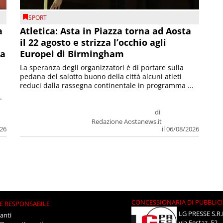
SPORT
a
Atletica: Asta in Piazza torna ad Aosta
il 22 agosto e strizza l’occhio agli
la
Europei di Birmingham
La speranza degli organizzatori è di portare sulla
pedana del salotto buono della città alcuni atleti
reduci dalla rassegna continentale in programma ...
.
di
Redazione Aostanews.it
026
il 06/08/2026
CONCESSIONARIA DI PUBBLIC
E RESPONSABILE
LG PRESSE S.R.
anti
via Festaz, 52