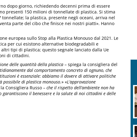
orno dopo giorno, richiedendo decenni prima di essere
 presenti 150 milioni di tonnellate di plastica. Si stima
 tonnellate; la plastica, presente negli oceani, arriva nel
venta parte del cibo che finisce nei nostri piatti». Hanno
nione europea sullo Stop alla Plastica Monouso dal 2021. Le
tica per cui esistono alternative biodegradabili e
altri tipi di plastica; questo segnale lanciato dalla Ue
ni di cittadini.
ione delle quantità della plastica
– spiega la consigliera del
otidianamente dal comportamento concreto di ognuno, che
tituzioni è essenziale: abbiamo il dovere di attivare politiche
tà possibile di plastica monouso.
» «
L’approvazione
a la Consigliera Russo –
che il rispetto dell’ambiente non ha
to garantiscono il benessere e la salute di noi cittadini e delle