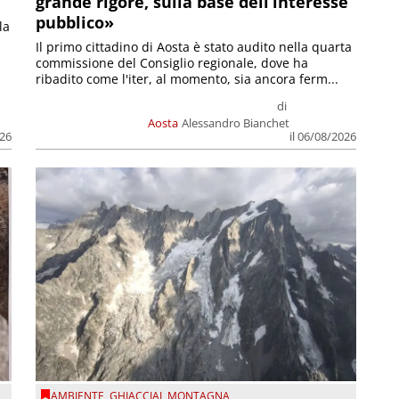
grande rigore, sulla base dell’interesse
pubblico»
la
Il primo cittadino di Aosta è stato audito nella quarta
commissione del Consiglio regionale, dove ha
ribadito come l'iter, al momento, sia ancora ferm...
di
Aosta
Alessandro Bianchet
026
il 06/08/2026
AMBIENTE
,
GHIACCIAI
,
MONTAGNA