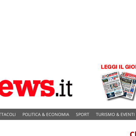
TTACOLI
POLITICA & ECONOMIA
SPORT
TURISMO & EVENTI
C