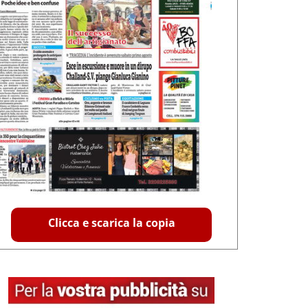
Clicca e scarica la copia