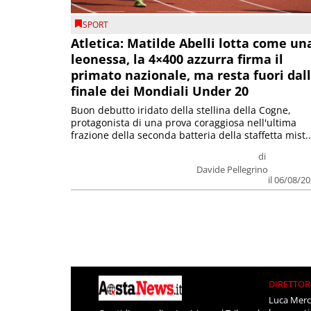
SPORT
Atletica: Matilde Abelli lotta come un
leonessa, la 4×400 azzurra firma il
primato nazionale, ma resta fuori dal
finale dei Mondiali Under 20
Buon debutto iridato della stellina della Cogne,
protagonista di una prova coraggiosa nell'ultima
frazione della seconda batteria della staffetta mist..
di
Davide Pellegrino
il 06/08/2
DIRETTOR
Luca Merc