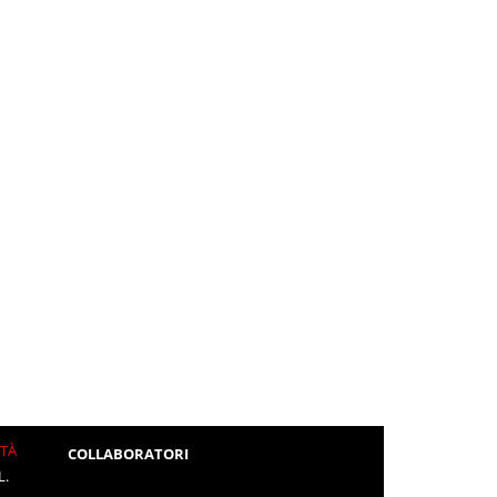
ITÀ
COLLABORATORI
L.