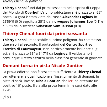
Thierry Chenal al poligono
Thierry Chenal
fuori dai primi sessanta nella sprint di Coppa
del Mondo di
Oberhof
. L’alpino valdostano si è piazzato al 65°
posto. La gara è stata vinta dal russo
Alexander Loginov
in
25’59″9 (0 0) seguito a 25″2 dal
norvegese Johannes Boe
(0 1) e
a 36″8 dallo svedese
Sebastian Samuelsson
(0 0).
Thierry Chenal fuori dai primi sessanta
Thierry Chenal
, impeccabile al primo poligono, ha commesso
due errori al secondo. Il portacolori del
Centro Sportivo
Esercito di Courmayeur,
non particolarmente brillante sugli
sci, si è piazzato 65° a 3’17″9 da
Loginov
. Il valdostano è
comunque il terzo azzurro nella classifica generale di giornata.
Domani torna in pista Nicole Gontier
La prova odierna non è così stata sufficiente a
Thierry Chenal
per ottenere la qualificazione all’inseguimento di domani. In
pista ci sarà, invece,
Nicole Gontier
, che
ieri
ha ottenuto un
positivo 16° posto. Il via alla prova femminile sarà dato alle
12.45.
(d.p.)