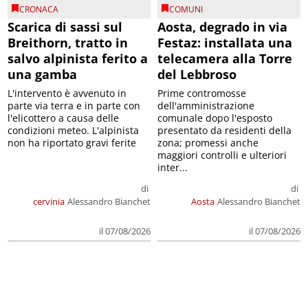
CRONACA
COMUNI
Scarica di sassi sul
Aosta, degrado in via
Breithorn, tratto in
Festaz: installata una
salvo alpinista ferito a
telecamera alla Torre
una gamba
del Lebbroso
L'intervento è avvenuto in
Prime contromosse
parte via terra e in parte con
dell'amministrazione
l'elicottero a causa delle
comunale dopo l'esposto
condizioni meteo. L'alpinista
presentato da residenti della
non ha riportato gravi ferite
zona; promessi anche
maggiori controlli e ulteriori
inter...
di
di
cervinia
Alessandro Bianchet
Aosta
Alessandro Bianchet
il 07/08/2026
il 07/08/2026