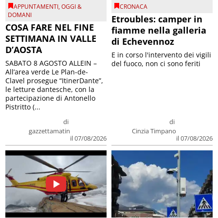
APPUNTAMENTI
,
OGGI &
CRONACA
DOMANI
Etroubles: camper in
COSA FARE NEL FINE
fiamme nella galleria
SETTIMANA IN VALLE
di Echevennoz
D’AOSTA
E in corso l'intervento dei vigili
SABATO 8 AGOSTO ALLEIN –
del fuoco, non ci sono feriti
All’area verde Le Plan-de-
Clavel prosegue “ItinerDante”,
le letture dantesche, con la
partecipazione di Antonello
Pistritto (...
di
di
gazzettamatin
Cinzia Timpano
il 07/08/2026
il 07/08/2026