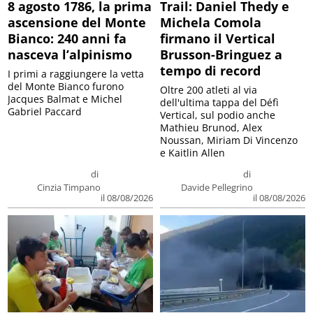
8 agosto 1786, la prima
Trail: Daniel Thedy e
ascensione del Monte
Michela Comola
Bianco: 240 anni fa
firmano il Vertical
nasceva l’alpinismo
Brusson-Bringuez a
tempo di record
I primi a raggiungere la vetta
del Monte Bianco furono
Oltre 200 atleti al via
Jacques Balmat e Michel
dell'ultima tappa del Défì
Gabriel Paccard
Vertical, sul podio anche
Mathieu Brunod, Alex
Noussan, Miriam Di Vincenzo
e Kaitlin Allen
di
di
Cinzia Timpano
Davide Pellegrino
il 08/08/2026
il 08/08/2026