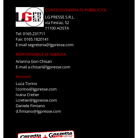
CONCESSIONARIA DI PUBBLICITÀ
LG PRESSE S.R.L.
via Festaz, 52
11100 AOSTA
Tel: 0165.231711
Fax: 0165.1820141
E-mail
segreteria@lgpresse.com
RESPONSABILE DI AGENZIA
Arianna Gori Chisari
E-mail
a.chisari@lgpresse.com
Account
Luca Torino
l.torino@lgpresse.com
Ivana Cretier
i.cretier@lgpresse.com
Daniele Fimiano
d.fimiano@lgpresse.com