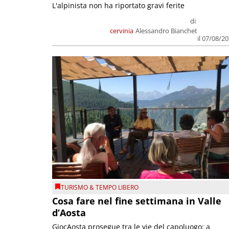
L'alpinista non ha riportato gravi ferite
di
cervinia
Alessandro Bianchet
il 07/08/2
TURISMO & TEMPO LIBERO
Cosa fare nel fine settimana in Valle
d’Aosta
GiocAosta prosegue tra le vie del capoluogo; a