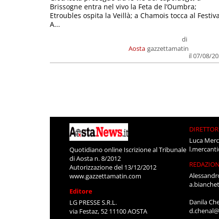
Brissogne entra nel vivo la Feta de l’Oumbra;
Etroubles ospita la Veillà; a Chamois tocca al Festiva
A...
di
Aosta
gazzettamatin
il 07/08/2
DIRETTOR
Luca Merc
l.mercant
Quotidiano online Iscrizione al Tribunale
di Aosta n. 8/2012
REDAZIO
Autorizzazione del 13/12/2012
Alessandr
www.gazzettamatin.com
a.bianche
Editore
Danila Ch
LG PRESSE S.R.L.
d.chenal@
via Festaz, 52 11100 AOSTA