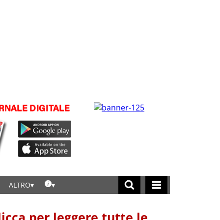
ALTRO
licca per leggere tutte le