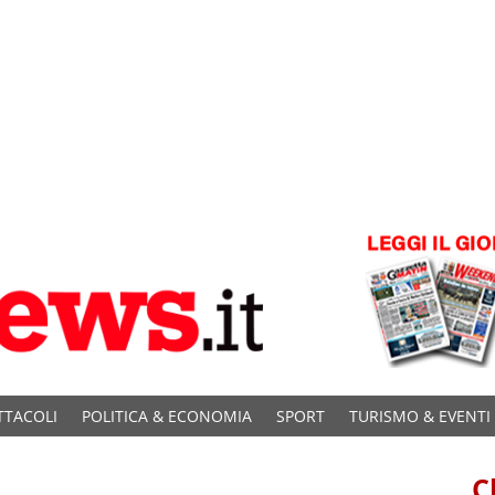
TTACOLI
POLITICA & ECONOMIA
SPORT
TURISMO & EVENTI
C