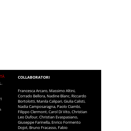
ITÀ
COLLABORATORI
L.
Francesca Arcaro, Massimo Altini,
Corrado Bellora, Nadine Blanc, Riccardo
11
Bortolotti, Manila Calipari, Giulia Calisti,
Nadia Camposaragna, Paolo Ciambi,
m
Filippo Clermont, Carol Di Vito, Christian
Leo Dufour, Christian Evaspasiano,
Giuseppe Farinella, Enrico Formento
Dojot, Bruno Fracasso, Fabio