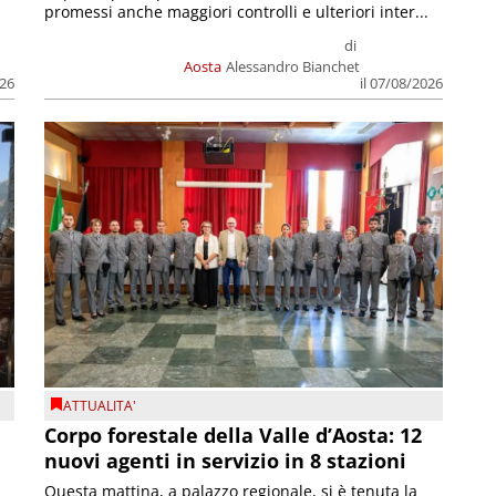
promessi anche maggiori controlli e ulteriori inter...
di
Aosta
Alessandro Bianchet
026
il 07/08/2026
ATTUALITA'
Corpo forestale della Valle d’Aosta: 12
nuovi agenti in servizio in 8 stazioni
Questa mattina, a palazzo regionale, si è tenuta la