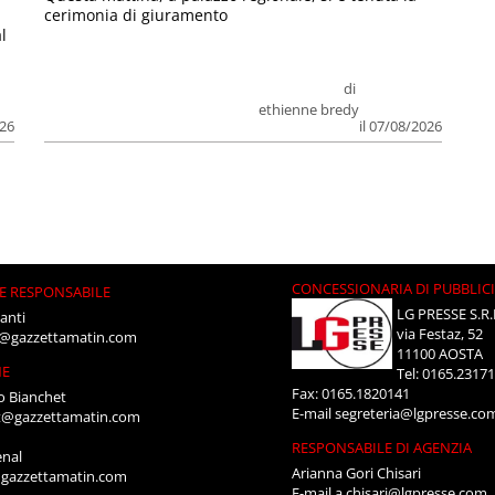
cerimonia di giuramento
l
di
ethienne bredy
026
il 07/08/2026
CONCESSIONARIA DI PUBBLIC
E RESPONSABILE
LG PRESSE S.R.
anti
via Festaz, 52
i@gazzettamatin.com
11100 AOSTA
NE
Tel: 0165.2317
Fax: 0165.1820141
o Bianchet
E-mail
segreteria@lgpresse.co
t@gazzettamatin.com
RESPONSABILE DI AGENZIA
enal
Arianna Gori Chisari
gazzettamatin.com
E-mail
a.chisari@lgpresse.com