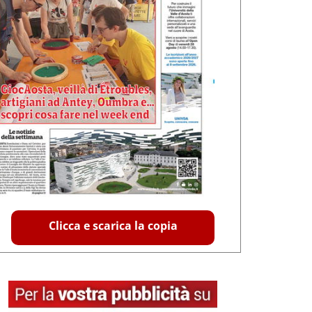
Clicca e scarica la copia