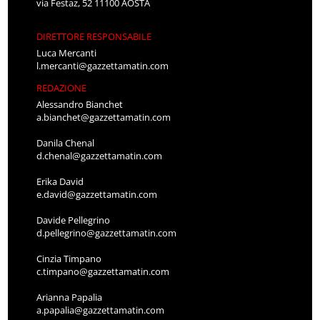
via Festaz, 52 11100 AOSTA
DIRETTORE RESPONSABILE
Luca Mercanti
l.mercanti@gazzettamatin.com
REDAZIONE
Alessandro Bianchet
a.bianchet@gazzettamatin.com
Danila Chenal
d.chenal@gazzettamatin.com
Erika David
e.david@gazzettamatin.com
Davide Pellegrino
d.pellegrino@gazzettamatin.com
Cinzia Timpano
c.timpano@gazzettamatin.com
Arianna Papalia
a.papalia@gazzettamatin.com