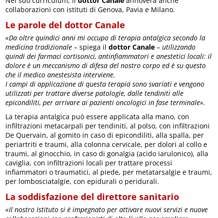
Nel suo curriculum, il
dottor Canale
annovera anche
collaborazioni con istituti di Genova, Pavia e Milano.
Le parole del dottor Canale
«Da oltre quindici anni mi occupo di terapia antalgica secondo la
medicina tradizionale
– spiega il
dottor Canale
–
utilizzando
quindi dei farmaci cortisonici, antinfiammatori e anestetici locali: il
dolore è un meccanismo di difesa del nostro corpo ed è su questo
che il medico anestesista interviene.
I campi di applicazione di questa terapia sono svariati e vengono
utilizzati per trattare diverse patologie, dalle tendiniti alle
epicondiliti, per arrivare ai pazienti oncologici in fase terminale».
La terapia antalgica può essere applicata alla mano, con
infiltrazioni metacarpali per tendiniti, al polso, con infiltrazioni
De Quervain, al gomito in caso di epicondiliti, alla spalla, per
periartriti e traumi, alla colonna cervicale, per dolori al collo e
traumi, al ginocchio, in caso di gonalgia (acido iarulonico), alla
caviglia, con infiltrazioni locali per trattare processi
infiammatori o traumatici, al piede, per metatarsalgie e traumi,
per lombosciatalgie, con epidurali o peridurali.
La soddisfazione del direttore sanitario
«Il nostro Istituto si è impegnato per attivare nuovi servizi e nuove