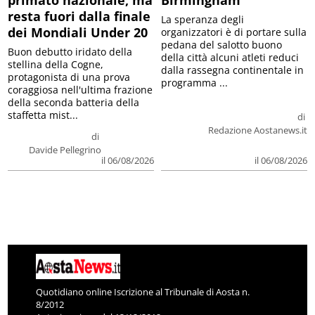
resta fuori dalla finale
La speranza degli
dei Mondiali Under 20
organizzatori è di portare sulla
pedana del salotto buono
Buon debutto iridato della
della città alcuni atleti reduci
stellina della Cogne,
dalla rassegna continentale in
protagonista di una prova
programma ...
coraggiosa nell'ultima frazione
della seconda batteria della
staffetta mist...
di
Redazione Aostanews.it
di
Davide Pellegrino
il 06/08/2026
il 06/08/2026
Quotidiano online Iscrizione al Tribunale di Aosta n.
8/2012