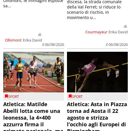
Ollomont; le immagini esposte
discesa, la strada comunale
sa...
della Val Ferret; si riduce lo
scenario di rischio, in
movimento u...
di
Courmayeur
Erika David
di
Ollomont
Erika David
il 06/08/2026
il 06/08/2026
SPORT
SPORT
Atletica: Matilde
Atletica: Asta in Piazza
Abelli lotta come una
torna ad Aosta il 22
leonessa, la 4×400
agosto e strizza
azzurra firma il
l’occhio agli Europei di
primato nazionale, ma
Birmingham