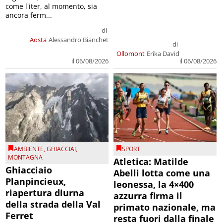
come l'iter, al momento, sia
ancora ferm...
di
Aosta
Alessandro Bianchet
di
Ollomont
Erika David
il 06/08/2026
il 06/08/2026
AMBIENTE
,
GHIACCIAI
,
SPORT
MONTAGNA
Atletica: Matilde
Ghiacciaio
Abelli lotta come una
Planpincieux,
leonessa, la 4×400
riapertura diurna
azzurra firma il
della strada della Val
primato nazionale, ma
Ferret
resta fuori dalla finale