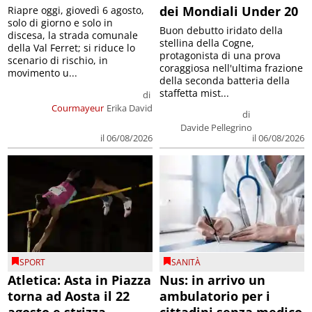
dei Mondiali Under 20
Riapre oggi, giovedì 6 agosto,
solo di giorno e solo in
Buon debutto iridato della
discesa, la strada comunale
stellina della Cogne,
della Val Ferret; si riduce lo
protagonista di una prova
scenario di rischio, in
coraggiosa nell'ultima frazione
movimento u...
della seconda batteria della
staffetta mist...
di
Courmayeur
Erika David
di
Davide Pellegrino
il 06/08/2026
il 06/08/2026
SPORT
SANITÀ
Atletica: Asta in Piazza
Nus: in arrivo un
torna ad Aosta il 22
ambulatorio per i
agosto e strizza
cittadini senza medico