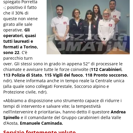
spiegato Porretta
-; positivo il fatto
che il 30% di
queste non viene
girato alle sale
operative.
Gli
operatori, quasi
tutti laureati e
formati a Torino,
sono 22
. C’è
parecchio turn
over. Gli stessi sono in grado in appena 52″ di processare le
chiamate e avvisare tutte le forze coinvolte (
112 Carabinieri
,
113 Polizia di Stato
,
115 Vigili del fuoco
,
118 Pronto soccorso
,
ndr). Viene informata anche in tempo reale la Centrale unica
(alla quale sono collegati Forestale, Soccorso alpino e
Protezione civile, ndr).
«Abbiamo a disposizione uno strumento capace di ridurre i
tempi di intervento e salvare vite; la tempestività
nell’intervenire è prioritaria», hanno detto il questore
Andrea
Spinello
e il comandante del Gruppo carabinieri della Valle
d’Aosta,
Emanuele Caminada.
Servizio fortemente voluto