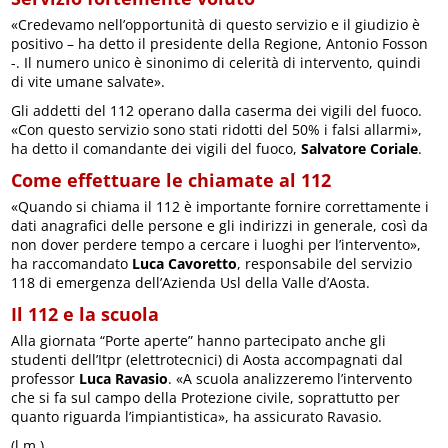
«Credevamo nell’opportunità di questo servizio e il giudizio è
positivo – ha detto il presidente della Regione, Antonio Fosson
-. Il numero unico è sinonimo di celerità di intervento, quindi
di vite umane salvate».
Gli addetti del 112 operano dalla caserma dei vigili del fuoco.
«Con questo servizio sono stati ridotti del 50% i falsi allarmi»,
ha detto il comandante dei vigili del fuoco,
Salvatore Coriale
.
Come effettuare le chiamate al 112
«Quando si chiama il 112 è importante fornire correttamente i
dati anagrafici delle persone e gli indirizzi in generale, così da
non dover perdere tempo a cercare i luoghi per l’intervento»,
ha raccomandato
Luca Cavoretto
, responsabile del servizio
118 di emergenza dell’Azienda Usl della Valle d’Aosta.
Il 112 e la scuola
Alla giornata “Porte aperte” hanno partecipato anche gli
studenti dell’Itpr (elettrotecnici) di Aosta accompagnati dal
professor
Luca Ravasio
. «A scuola analizzeremo l’intervento
che si fa sul campo della Protezione civile, soprattutto per
quanto riguarda l’impiantistica», ha assicurato Ravasio.
(l.m.)