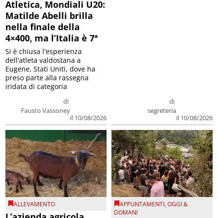
Atletica, Mondiali U20:
Matilde Abelli brilla
nella finale della
4×400, ma l’Italia è 7ª
Si è chiusa l'esperienza
dell'atleta valdostana a
Eugene, Stati Uniti, dove ha
preso parte alla rassegna
iridata di categoria
di
di
Fausto Vassoney
segreteria
il 10/08/2026
il 10/08/2026
ALLEVAMENTO
APPUNTAMENTI
,
OGGI &
DOMANI
L’azienda agricola