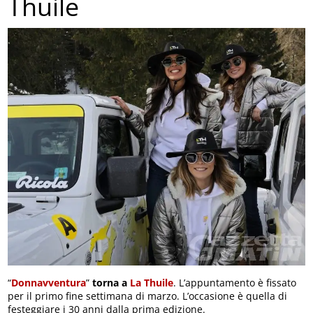
Thuile
“
Donnavventura
”
torna a
La Thuile
. L’appuntamento è fissato
per il primo fine settimana di marzo. L’occasione è quella di
festeggiare i 30 anni dalla prima edizione.