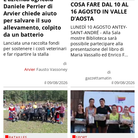
COSA FARE DAL 10 AL
Daniele Perrier di
16 AGOSTO IN VALLE
Arvier chiede aiuto
D’AOSTA
per salvare il suo
allevamento, colpito
LUNEDÌ 10 AGOSTO ANTEY-
SAINT-ANDRÉ - Alla Sala
da un batterio
mostre Biblioteca sarà
Lanciata una raccolta fondi
possibile partecipare alla
per sostenere i costi veterinari
presentazione del libro di
e far ripartire la stalla
Maria Vassallo ed Enrico F...
di
Arvier
Fausto Vassoney
di
gazzettamatin
il 09/08/2026
il 09/08/2026
BATAILLES
SPORT