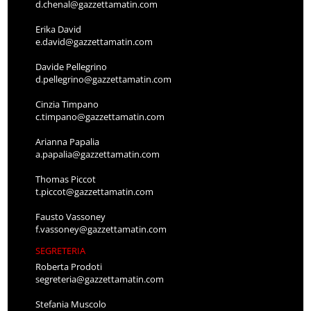
d.chenal@gazzettamatin.com
Erika David
e.david@gazzettamatin.com
Davide Pellegrino
d.pellegrino@gazzettamatin.com
Cinzia Timpano
c.timpano@gazzettamatin.com
Arianna Papalia
a.papalia@gazzettamatin.com
Thomas Piccot
t.piccot@gazzettamatin.com
Fausto Vassoney
f.vassoney@gazzettamatin.com
SEGRETERIA
Roberta Prodoti
segreteria@gazzettamatin.com
Stefania Muscolo