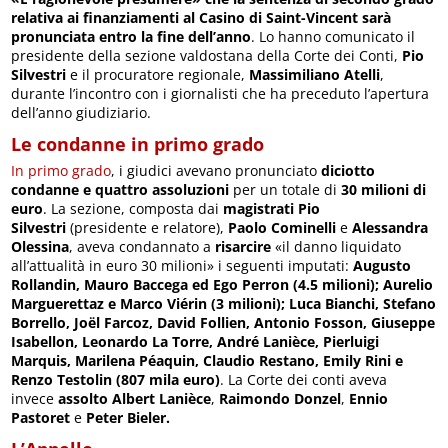
relativa ai finanziamenti al Casino di Saint-Vincent sarà
pronunciata entro la fine dell’anno
. Lo hanno comunicato il
presidente della sezione valdostana della Corte dei Conti,
Pio
Silvestri
e il procuratore regionale,
Massimiliano Atelli
,
durante l’incontro con i giornalisti che ha preceduto l’apertura
dell’anno giudiziario.
Le condanne in primo grado
In primo grado
, i giudici avevano pronunciato
diciotto
condanne
e quattro assoluzioni
per un totale di
30 milioni di
euro
. La sezione, composta dai
magistrati Pio
Silvestri
(presidente e relatore),
Paolo Cominelli
e
Alessandra
Olessina
, aveva condannato a
risarcire
«il danno liquidato
all’attualità in euro 30 milioni» i seguenti imputati:
Augusto
Rollandin, Mauro Baccega ed Ego Perron (4.5 milioni); Aurelio
Marguerettaz e Marco Viérin (3 milioni); Luca Bianchi, Stefano
Borrello, Joël Farcoz, David Follien, Antonio Fosson, Giuseppe
Isabellon, Leonardo La Torre, André Lanièce, Pierluigi
Marquis, Marilena Péaquin, Claudio Restano, Emily Rini e
Renzo Testolin (807 mila euro)
. La Corte dei conti aveva
invece
assolto Albert Lanièce
,
Raimondo Donzel
,
Ennio
Pastoret
e
Peter Bieler.