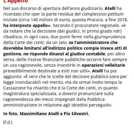
L’Appello
Nel suo discorso di apertura dell’anno giudiziario,
Atelli
ha
ricordato che «per la parte residua del complessivo petitum
iniziale (circa 140 milioni di euro), questa Procura, a fine 2018,
ha interposto appello»
. Secondo il procuratore regionale, «è
da notare che la decisione (dei giudici, in primo grado ndr)
ribadisce, in ogni caso, due punti fermi nella giurisprudenza
della Corte dei conti: da un lato,
se l’amministratore che
dovrebbe limitarsi all’indirizzo politico compie invece atti di
gestione, ne risponde dinanzi al giudice contabile
; per altro
verso, delle risorse finanziarie pubbliche occorre fare sempre
un uso ragionevole, senza investirle in
operazioni velleitarie
prevedibilmente destinate a esiti non utili».
Atelli
ha poi
aggiunto: «È vero che le scelte del decisore pubblico sono per
legge insindacabili nel merito, ma da ormai molto tempo la
Cassazione ha chiarito che è la Corte dei conti, in quanto
magistratura specializzata, a doversi pronunciare sulla
ragionevolezza dei mezzi impegnati dalla Pubblica
amministrazione in relazione agli obiettivi perseguiti».
In foto, Massimiliano Atelli e Pio Silvestri.
(f.d.)