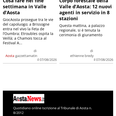
Cosa fare nel fine
Corpo forestale della
settimana in Valle
Valle d’Aosta: 12 nuovi
d’Aosta
agenti in servizio in 8
stazioni
GiocAosta prosegue tra le vie
del capoluogo; a Brissogne
Questa mattina, a palazzo
entra nel vivo la Feta de
regionale, si è tenuta la
l’Oumbra; Etroubles ospita la
cerimonia di giuramento
Veillà; a Chamois tocca al
Festival A...
di
di
Aosta
gazzettamatin
ethienne bredy
il 07/08/2026
il 07/08/2026
Quotidiano online Iscrizione al Tribunale di Aosta n.
8/2012