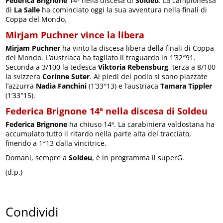
Federica Brignone
14ª nella discesa di
Soldeu
. La campionessa
di
La Salle
ha cominciato oggi la sua avventura nella finali di
Coppa del Mondo.
Mirjam Puchner vince la libera
Mirjam Puchner
ha vinto la discesa libera della finali di Coppa
del Mondo. L’austriaca ha tagliato il traguardo in 1’32″91.
Seconda a 3/100 la tedesca
Viktoria Rebensburg
, terza a 8/100
la svizzera
Corinne Suter
. Ai piedi del podio si sono piazzate
l’azzurra
Nadia Fanchini
(1’33″13) e l’austriaca
Tamara Tippler
(1’33″15).
Federica Brignone 14ª nella discesa di Soldeu
Federica Brignone
ha chiuso 14ª. La carabiniera valdostana ha
accumulato tutto il ritardo nella parte alta del tracciato,
finendo a 1″13 dalla vincitrice.
Domani, sempre a
Soldeu
, è in programma il superG.
(d.p.)
Condividi