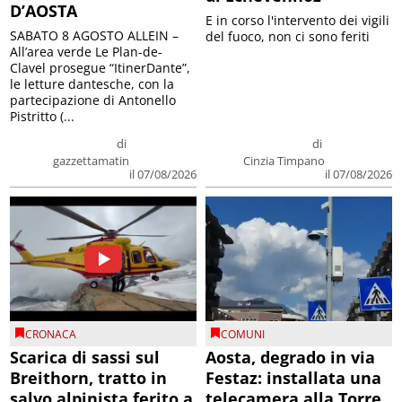
D’AOSTA
E in corso l'intervento dei vigili
SABATO 8 AGOSTO ALLEIN –
del fuoco, non ci sono feriti
All’area verde Le Plan-de-
Clavel prosegue “ItinerDante”,
le letture dantesche, con la
partecipazione di Antonello
Pistritto (...
di
di
gazzettamatin
Cinzia Timpano
il 07/08/2026
il 07/08/2026
CRONACA
COMUNI
Scarica di sassi sul
Aosta, degrado in via
Breithorn, tratto in
Festaz: installata una
salvo alpinista ferito a
telecamera alla Torre