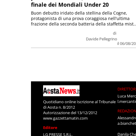
finale dei Mondiali Under 20
Buon debutto iridato della stellina della Cogne,
protagonista di una prova coraggiosa nell'ultima
frazione della seconda batteria della staffetta mist..
di
Davide Pellegrino
il 06/08/2
DIRETTOR
Luca Merc
l.mercant
Quotidiano online Iscrizione al Tribunale
di Aosta n. 8/2012
REDAZIO
Autorizzazione del 13/12/2012
Alessandr
www.gazzettamatin.com
a.bianche
Editore
Danila Ch
LG PRESSE S.R.L.