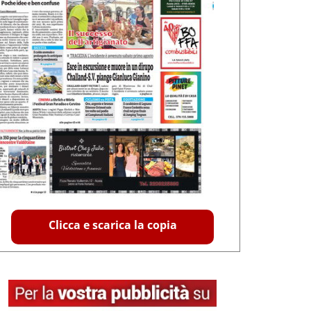
Clicca e scarica la copia