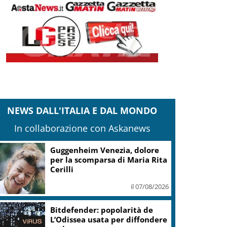
NEWS DALL'ITALIA E DAL MONDO
In collaborazione con Askanews
Covid, ‘Conte-day’ in
commissione: “non sono un
eroe ma un uomo corretto,
non troverete nulla”
il 06/08/2026
Guccini, Meloni: l’ho amato e