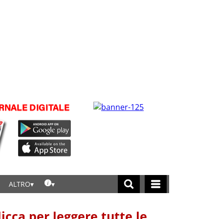
ALTRO
licca per leggere tutte le