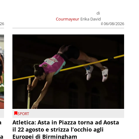
di
Courmayeur
Erika David
026
il 06/08/2026
SPORT
a
Atletica: Asta in Piazza torna ad Aosta
il 22 agosto e strizza l’occhio agli
la
Europei di Birmingham