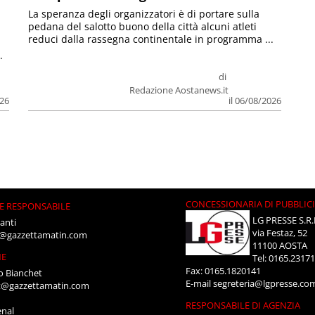
La speranza degli organizzatori è di portare sulla
pedana del salotto buono della città alcuni atleti
reduci dalla rassegna continentale in programma ...
.
di
Redazione Aostanews.it
026
il 06/08/2026
CONCESSIONARIA DI PUBBLIC
E RESPONSABILE
LG PRESSE S.R.
anti
via Festaz, 52
i@gazzettamatin.com
11100 AOSTA
NE
Tel: 0165.2317
Fax: 0165.1820141
o Bianchet
E-mail
segreteria@lgpresse.co
t@gazzettamatin.com
RESPONSABILE DI AGENZIA
enal