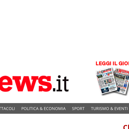
TTACOLI
POLITICA & ECONOMIA
SPORT
TURISMO & EVENTI
C