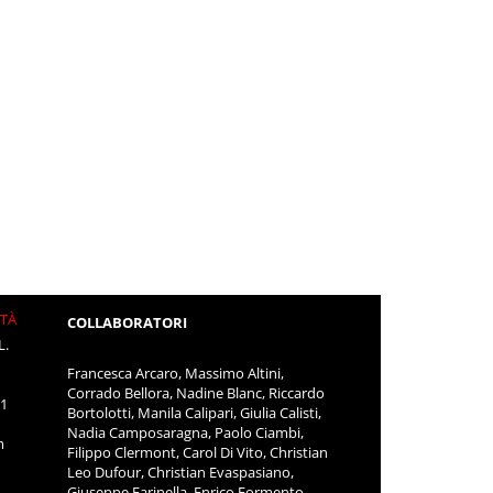
ITÀ
COLLABORATORI
L.
Francesca Arcaro, Massimo Altini,
Corrado Bellora, Nadine Blanc, Riccardo
11
Bortolotti, Manila Calipari, Giulia Calisti,
Nadia Camposaragna, Paolo Ciambi,
m
Filippo Clermont, Carol Di Vito, Christian
Leo Dufour, Christian Evaspasiano,
Giuseppe Farinella, Enrico Formento