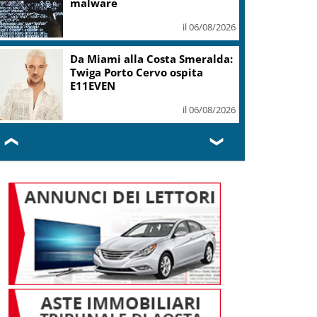
mi ha formato, continuerò a
cantarlo
il 06/08/2026
Sogin: in 2025 utile balza oltre
2,5 mln, decommissioning al
47,7%
il 06/08/2026
❮
❯