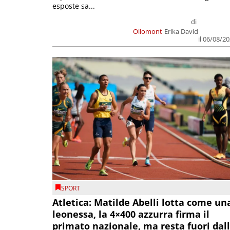
esposte sa...
di
Ollomont
Erika David
il 06/08/2
SPORT
Atletica: Matilde Abelli lotta come un
leonessa, la 4×400 azzurra firma il
primato nazionale, ma resta fuori dal