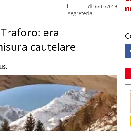
di
il
16/03/2019
n
segreteria
 Traforo: era
C
misura cautelare
us.