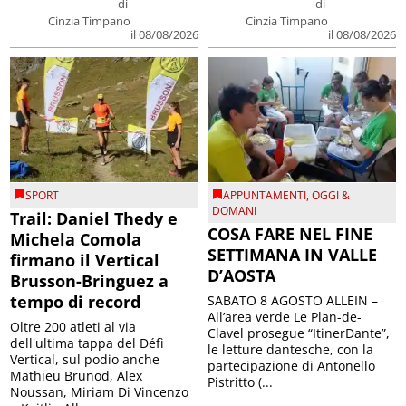
di
di
Cinzia Timpano
Cinzia Timpano
il 08/08/2026
il 08/08/2026
SPORT
APPUNTAMENTI
,
OGGI &
DOMANI
Trail: Daniel Thedy e
COSA FARE NEL FINE
Michela Comola
SETTIMANA IN VALLE
firmano il Vertical
D’AOSTA
Brusson-Bringuez a
tempo di record
SABATO 8 AGOSTO ALLEIN –
All’area verde Le Plan-de-
Oltre 200 atleti al via
Clavel prosegue “ItinerDante”,
dell'ultima tappa del Défì
le letture dantesche, con la
Vertical, sul podio anche
partecipazione di Antonello
Mathieu Brunod, Alex
Pistritto (...
Noussan, Miriam Di Vincenzo