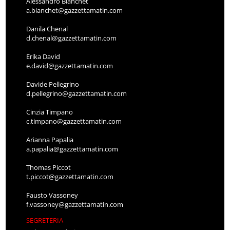
Alessandro Bianchet
a.bianchet@gazzettamatin.com
Danila Chenal
d.chenal@gazzettamatin.com
Erika David
e.david@gazzettamatin.com
Davide Pellegrino
d.pellegrino@gazzettamatin.com
Cinzia Timpano
c.timpano@gazzettamatin.com
Arianna Papalia
a.papalia@gazzettamatin.com
Thomas Piccot
t.piccot@gazzettamatin.com
Fausto Vassoney
f.vassoney@gazzettamatin.com
SEGRETERIA