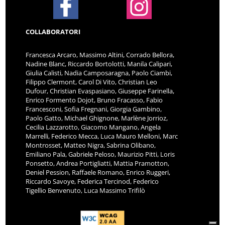
COLLABORATORI
Francesca Arcaro, Massimo Altini, Corrado Bellora,
Nadine Blanc, Riccardo Bortolotti, Manila Calipari,
Giulia Calisti, Nadia Camposaragna, Paolo Ciambi,
Filippo Clermont, Carol Di Vito, Christian Leo
Dufour, Christian Evaspasiano, Giuseppe Farinella,
Enrico Formento Dojot, Bruno Fracasso, Fabio
Francesconi, Sofia Fregnani, Giorgia Gambino,
Paolo Gatto, Michael Ghignone, Marlène Jorrioz,
Cecilia Lazzarotto, Giacomo Mangano, Angela
Marrelli, Federico Mecca, Luca Mauro Melloni, Marc
Montrosset, Matteo Nigra, Sabrina Olibano,
Emiliano Pala, Gabriele Peloso, Maurizio Pitti, Loris
Ponsetto, Andrea Portigliatti, Mattia Pramotton,
Deniel Pession, Raffaele Romano, Enrico Ruggeri,
Riccardo Savoye, Federica Tercinod, Federico
Tigellio Benvenuto, Luca Massimo Trifilò