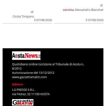
di
cervinia
Alessandro Bianchet
di
Cinzia Timpano
il 07/08/2026
il 07/08/2026
Quotidiano online Iscrizione al Tribunale di Aosta n.
8/2012
Autorizzazione del 13/12/2012
www.gazzettamatin.com
Editore
LG PRESSE S.R.L.
via Festaz, 52 11100 AOSTA