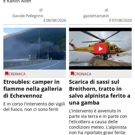
e Kaitlin Allen
di
di
Davide Pellegrino
gazzettamatin
il 08/08/2026
il 07/08/2026
CRONACA
CRONACA
Etroubles: camper in
Scarica di sassi sul
fiamme nella galleria
Breithorn, tratto in
di Echevennoz
salvo alpinista ferito a
una gamba
E in corso l'intervento dei vigili
del fuoco, non ci sono feriti
L'intervento è avvenuto in
parte via terra e in parte con
l'elicottero a causa delle
condizioni meteo. L'alpinista
non ha riportato gravi ferite