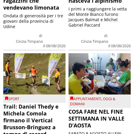
ragazzini che
nasceva l’alpinismo
vendevano limonata
I primi a raggiungere la vetta
del Monte Bianco furono
Ondata di generosità per i tre
Jacques Balmat e Michel
giovani della provincia di
Gabriel Paccard
Udine
di
di
Cinzia Timpano
Cinzia Timpano
il 08/08/2026
il 08/08/2026
SPORT
APPUNTAMENTI
,
OGGI &
DOMANI
Trail: Daniel Thedy e
COSA FARE NEL FINE
Michela Comola
SETTIMANA IN VALLE
firmano il Vertical
D’AOSTA
Brusson-Bringuez a
SABATO 8 AGOSTO ALLEIN –