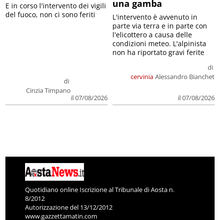
una gamba
E in corso l'intervento dei vigili
del fuoco, non ci sono feriti
L'intervento è avvenuto in
parte via terra e in parte con
l'elicottero a causa delle
condizioni meteo. L'alpinista
non ha riportato gravi ferite
di
cervinia
Alessandro Bianchet
di
Cinzia Timpano
il 07/08/2026
il 07/08/2026
Quotidiano online Iscrizione al Tribunale di Aosta n.
8/2012
Autorizzazione del 13/12/2012
www.gazzettamatin.com