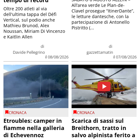
tempo di record
All’area verde Le Plan-de-
Oltre 200 atleti al via
Clavel prosegue “ItinerDante”,
dell'ultima tappa del Défì
le letture dantesche, con la
Vertical, sul podio anche
partecipazione di Antonello
Mathieu Brunod, Alex
Pistritto (...
Noussan, Miriam Di Vincenzo
e Kaitlin Allen
di
di
Davide Pellegrino
gazzettamatin
il 08/08/2026
il 07/08/2026
CRONACA
CRONACA
Etroubles: camper in
Scarica di sassi sul
fiamme nella galleria
Breithorn, tratto in
di Echevennoz
salvo alpinista ferito a