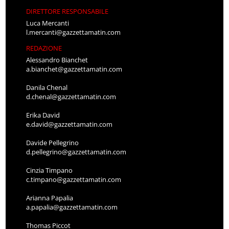
DIRETTORE RESPONSABILE
Luca Mercanti
l.mercanti@gazzettamatin.com
REDAZIONE
Alessandro Bianchet
a.bianchet@gazzettamatin.com
Danila Chenal
d.chenal@gazzettamatin.com
Erika David
e.david@gazzettamatin.com
Davide Pellegrino
d.pellegrino@gazzettamatin.com
Cinzia Timpano
c.timpano@gazzettamatin.com
Arianna Papalia
a.papalia@gazzettamatin.com
Thomas Piccot