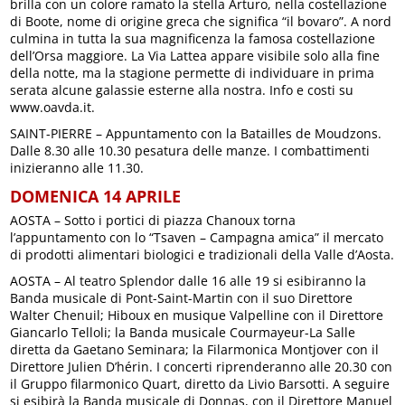
brilla con un colore ramato la stella Arturo, nella costellazione
di Boote, nome di origine greca che significa “il bovaro”. A nord
culmina in tutta la sua magnificenza la famosa costellazione
dell’Orsa maggiore. La Via Lattea appare visibile solo alla fine
della notte, ma la stagione permette di individuare in prima
serata alcune galassie esterne alla nostra. Info e costi su
www.oavda.it.
SAINT-PIERRE – Appuntamento con la Batailles de Moudzons.
Dalle 8.30 alle 10.30 pesatura delle manze. I combattimenti
inizieranno alle 11.30.
DOMENICA 14 APRILE
AOSTA – Sotto i portici di piazza Chanoux torna
l’appuntamento con lo “Tsaven – Campagna amica” il mercato
di prodotti alimentari biologici e tradizionali della Valle d’Aosta.
AOSTA – Al teatro Splendor dalle 16 alle 19 si esibiranno la
Banda musicale di Pont-Saint-Martin con il suo Direttore
Walter Chenuil; Hiboux en musique Valpelline con il Direttore
Giancarlo Telloli; la Banda musicale Courmayeur-La Salle
diretta da Gaetano Seminara; la Filarmonica Montjover con il
Direttore Julien D’hérin. I concerti riprenderanno alle 20.30 con
il Gruppo filarmonico Quart, diretto da Livio Barsotti. A seguire
si esibirà la Banda musicale di Donnas, con il Direttore Manuel