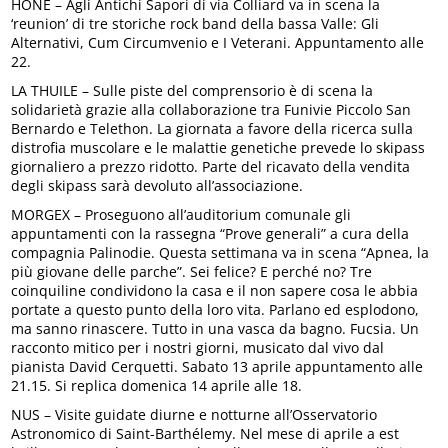
HONE – Agli Antichi Sapori di via Colliard va in scena la
‘reunion’ di tre storiche rock band della bassa Valle: Gli
Alternativi, Cum Circumvenio e I Veterani. Appuntamento alle
22.
LA THUILE – Sulle piste del comprensorio è di scena la
solidarietà grazie alla collaborazione tra Funivie Piccolo San
Bernardo e Telethon. La giornata a favore della ricerca sulla
distrofia muscolare e le malattie genetiche prevede lo skipass
giornaliero a prezzo ridotto. Parte del ricavato della vendita
degli skipass sarà devoluto all’associazione.
MORGEX – Proseguono all’auditorium comunale gli
appuntamenti con la rassegna “Prove generali” a cura della
compagnia Palinodie. Questa settimana va in scena “Apnea, la
più giovane delle parche”. Sei felice? E perché no? Tre
coinquiline condividono la casa e il non sapere cosa le abbia
portate a questo punto della loro vita. Parlano ed esplodono,
ma sanno rinascere. Tutto in una vasca da bagno. Fucsia. Un
racconto mitico per i nostri giorni, musicato dal vivo dal
pianista David Cerquetti. Sabato 13 aprile appuntamento alle
21.15. Si replica domenica 14 aprile alle 18.
NUS – Visite guidate diurne e notturne all’Osservatorio
Astronomico di Saint-Barthélemy. Nel mese di aprile a est