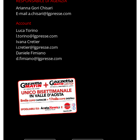
RESPONSABILE DI AGENZIA
Arianna Gori Chisari
E-mail
a.chisari@lgpresse.com
Account
Luca Torino
l.torino@lgpresse.com
Ivana Cretier
i.cretier@lgpresse.com
Daniele Fimiano
d.fimiano@lgpresse.com