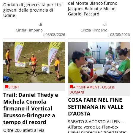
del Monte Bianco furono
Ondata di generosità per i tre
Jacques Balmat e Michel
giovani della provincia di
Gabriel Paccard
Udine
di
di
Cinzia Timpano
Cinzia Timpano
il 08/08/2026
il 08/08/2026
SPORT
APPUNTAMENTI
,
OGGI &
DOMANI
Trail: Daniel Thedy e
COSA FARE NEL FINE
Michela Comola
SETTIMANA IN VALLE
firmano il Vertical
D’AOSTA
Brusson-Bringuez a
tempo di record
SABATO 8 AGOSTO ALLEIN –
All’area verde Le Plan-de-
Oltre 200 atleti al via
Clavel prosegue “ItinerDante”,