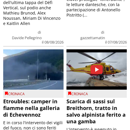
dell'ultima tappa del Défì
le letture dantesche, con la
Vertical, sul podio anche
partecipazione di Antonello
Mathieu Brunod, Alex
Pistritto (...
Noussan, Miriam Di Vincenzo
e Kaitlin Allen
di
di
Davide Pellegrino
gazzettamatin
il 08/08/2026
il 07/08/2026
CRONACA
CRONACA
Etroubles: camper in
Scarica di sassi sul
fiamme nella galleria
Breithorn, tratto in
di Echevennoz
salvo alpinista ferito a
una gamba
E in corso l'intervento dei vigili
del fuoco, non ci sono feriti
L'intervento è avvenuto in