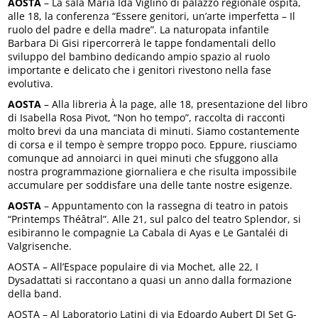
AOSTA
– La sala Maria Ida Viglino di palazzo regionale ospita,
alle 18, la conferenza “Essere genitori, un’arte imperfetta – Il
ruolo del padre e della madre”. La naturopata infantile
Barbara Di Gisi ripercorrerà le tappe fondamentali dello
sviluppo del bambino dedicando ampio spazio al ruolo
importante e delicato che i genitori rivestono nella fase
evolutiva.
AOSTA
– Alla libreria À la page, alle 18, presentazione del libro
di Isabella Rosa Pivot, “Non ho tempo”, raccolta di racconti
molto brevi da una manciata di minuti. Siamo costantemente
di corsa e il tempo è sempre troppo poco. Eppure, riusciamo
comunque ad annoiarci in quei minuti che sfuggono alla
nostra programmazione giornaliera e che risulta impossibile
accumulare per soddisfare una delle tante nostre esigenze.
AOSTA
– Appuntamento con la rassegna di teatro in patois
“Printemps Théâtral”. Alle 21, sul palco del teatro Splendor, si
esibiranno le compagnie La Cabala di Ayas e Le Gantaléi di
Valgrisenche.
AOSTA – All’Espace populaire di via Mochet, alle 22, I
Dysadattati si raccontano a quasi un anno dalla formazione
della band.
AOSTA – Al Laboratorio Latini di via Edoardo Aubert DJ Set G-