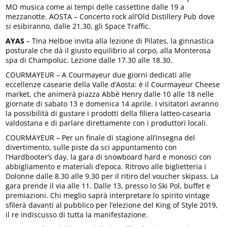
MO musica come ai tempi delle cassettine dalle 19 a
mezzanotte. AOSTA – Concerto rock all’Old Distillery Pub dove
si esibiranno, dalle 21.30, gli Space Traffic.
AYAS
– Tina Helboe invita alla lezione di Pilates, la ginnastica
posturale che dà il giusto equilibrio al corpo, alla Monterosa
spa di Champoluc. Lezione dalle 17.30 alle 18.30.
COURMAYEUR – A Courmayeur due giorni dedicati alle
eccellenze casearie della Valle d’Aosta: è il Courmayeur Cheese
market, che animerà piazza Abbé Henry dalle 10 alle 18 nelle
giornate di sabato 13 e domenica 14 aprile. I visitatori avranno
la possibilità di gustare i prodotti della filiera latteo-casearia
valdostana e di parlare direttamente con i produttori locali.
COURMAYEUR – Per un finale di stagione all’insegna del
divertimento, sulle piste da sci appuntamento con
l’Hardbooter’s day, la gara di snowboard hard e monosci con
abbigliamento e materiali d’epoca. Ritrovo alle biglietteria i
Dolonne dalle 8.30 alle 9.30 per il ritiro del voucher skipass. La
gara prende il via alle 11. Dalle 13, presso lo Ski Pol, buffet e
premiazioni. Chi meglio saprà interpretare lo spirito vintage
sfilerà davanti al pubblico per l’elezione del King of Style 2019,
il re indiscusso di tutta la manifestazione.