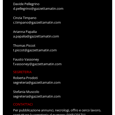
Davide Pellegrino
d.pellegrino@gazzettamatin.com
Cinzia Timpano
c.timpano@gazzettamatin.com
Arianna Papalia
a.papalia@gazzettamatin.com
Thomas Piccot
t.piccot@gazzettamatin.com
Fausto Vassoney
f.vassoney@gazzettamatin.com
SEGRETERIA
Roberta Prodoti
segreteria@gazzettamatin.com
Stefania Muscolo
segreteria@gazzettamatin.com
CONTATTACI
Per pubblicazione annunci, necrologi, offro e cerco lavoro,
contattare la segreteria al numero: 0165/231711