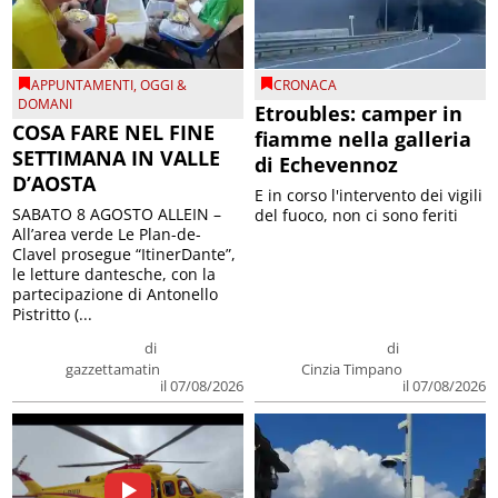
APPUNTAMENTI
,
OGGI &
CRONACA
DOMANI
Etroubles: camper in
COSA FARE NEL FINE
fiamme nella galleria
SETTIMANA IN VALLE
di Echevennoz
D’AOSTA
E in corso l'intervento dei vigili
SABATO 8 AGOSTO ALLEIN –
del fuoco, non ci sono feriti
All’area verde Le Plan-de-
Clavel prosegue “ItinerDante”,
le letture dantesche, con la
partecipazione di Antonello
Pistritto (...
di
di
gazzettamatin
Cinzia Timpano
il 07/08/2026
il 07/08/2026