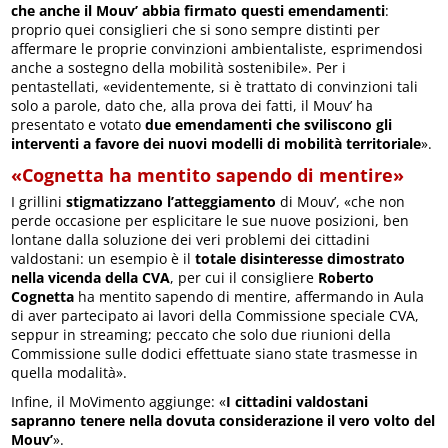
che anche il Mouv’ abbia firmato questi emendamenti
:
proprio quei consiglieri che si sono sempre distinti per
affermare le proprie convinzioni ambientaliste, esprimendosi
anche a sostegno della mobilità sostenibile». Per i
pentastellati, «evidentemente, si è trattato di convinzioni tali
solo a parole, dato che, alla prova dei fatti, il Mouv’ ha
presentato e votato
due emendamenti che sviliscono gli
interventi a favore dei nuovi modelli di mobilità territoriale
».
«Cognetta ha mentito sapendo di mentire»
I grillini
stigmatizzano l’atteggiamento
di Mouv’, «che non
perde occasione per esplicitare le sue nuove posizioni, ben
lontane dalla soluzione dei veri problemi dei cittadini
valdostani: un esempio è il
totale disinteresse dimostrato
nella vicenda della CVA
, per cui il consigliere
Roberto
Cognetta
ha mentito sapendo di mentire, affermando in Aula
di aver partecipato ai lavori della Commissione speciale CVA,
seppur in streaming; peccato che solo due riunioni della
Commissione sulle dodici effettuate siano state trasmesse in
quella modalità».
Infine, il MoVimento aggiunge: «
I cittadini valdostani
sapranno tenere nella dovuta considerazione il vero volto del
Mouv’
».