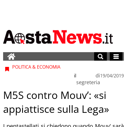
POLITICA & ECONOMIA
di
il
19/04/2019
segreteria
M5S contro Mouv’: «si
appiattisce sulla Lega»
I pentastellati si chiedono quando Mouv' sarà