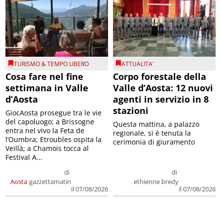
TURISMO & TEMPO LIBERO
ATTUALITA'
Cosa fare nel fine
Corpo forestale della
settimana in Valle
Valle d’Aosta: 12 nuovi
d’Aosta
agenti in servizio in 8
stazioni
GiocAosta prosegue tra le vie
del capoluogo; a Brissogne
Questa mattina, a palazzo
entra nel vivo la Feta de
regionale, si è tenuta la
l’Oumbra; Etroubles ospita la
cerimonia di giuramento
Veillà; a Chamois tocca al
Festival A...
di
di
Aosta
gazzettamatin
ethienne bredy
il 07/08/2026
il 07/08/2026