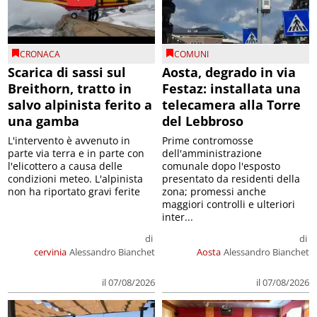
CRONACA
COMUNI
Scarica di sassi sul
Aosta, degrado in via
Breithorn, tratto in
Festaz: installata una
salvo alpinista ferito a
telecamera alla Torre
una gamba
del Lebbroso
L'intervento è avvenuto in
Prime contromosse
parte via terra e in parte con
dell'amministrazione
l'elicottero a causa delle
comunale dopo l'esposto
condizioni meteo. L'alpinista
presentato da residenti della
non ha riportato gravi ferite
zona; promessi anche
maggiori controlli e ulteriori
inter...
di
di
cervinia
Alessandro Bianchet
Aosta
Alessandro Bianchet
il 07/08/2026
il 07/08/2026