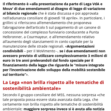
Il riferimento è «alla presentazione da parte di Lega VdA e
Mouv’ di due emendamenti al disegno di legge di variazione
al bilancio regionale
che è stata discussa e poi approvata
nell’adunanza consiliare di giovedì 18 aprile». In particolare, i
grillini si riferiscono all’emendamento che proponeva
l’abrogazione dell’articolo 5 sul pagamento di un canone di
concessione del complesso funiviario conducente a Punta
Helbronner, a Courmayeur, e all’emendamento relativo
all’aumento degli stanziamenti in conto capitale per la
manutenzione delle strade regionali. «
Argomentazioni
condivisibili
– per il MoVimento -,
se i due emendamenti non
avessero previsto di utilizzare complessivamente 3 milioni di
euro in tre anni prelevandoli dal fondo speciale per il
finanziamento della legge che riguarda le “misure integrate
per l’incentivazione dello sviluppo della mobilità sostenibile
sul territorio”
».
La Lega «non brilla rispetto alle tematiche di
sostenibilità ambientale»
Secondo il gruppo consiliare del M5S, nessuna sorpresa «che
tale proposta possa essere stata avanzata dalla Lega, che
certamente non brilla rispetto alle tematiche di sostenibilità
ambientale;
maggiore sorpresa invece si è avuta alla notizia