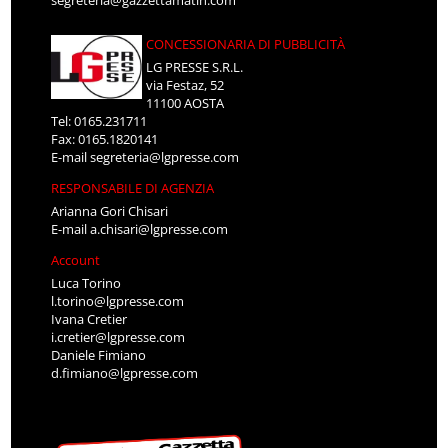
segreteria@gazzettamatin.com
CONCESSIONARIA DI PUBBLICITÀ
LG PRESSE S.R.L.
via Festaz, 52
11100 AOSTA
Tel: 0165.231711
Fax: 0165.1820141
E-mail
segreteria@lgpresse.com
RESPONSABILE DI AGENZIA
Arianna Gori Chisari
E-mail
a.chisari@lgpresse.com
Account
Luca Torino
l.torino@lgpresse.com
Ivana Cretier
i.cretier@lgpresse.com
Daniele Fimiano
d.fimiano@lgpresse.com