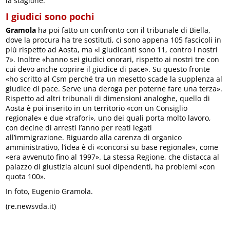
la stagione.
I giudici sono pochi
Gramola
ha poi fatto un confronto con il tribunale di Biella,
dove la procura ha tre sostituti, ci sono appena 105 fascicoli in
più rispetto ad Aosta, ma «i giudicanti sono 11, contro i nostri
7». Inoltre «hanno sei giudici onorari, rispetto ai nostri tre con
cui devo anche coprire il giudice di pace». Su questo fronte
«ho scritto al Csm perché tra un mesetto scade la supplenza al
giudice di pace. Serve una deroga per poterne fare una terza».
Rispetto ad altri tribunali di dimensioni analoghe, quello di
Aosta è poi inserito in un territorio «con un Consiglio
regionale» e due «trafori», uno dei quali porta molto lavoro,
con decine di arresti l’anno per reati legati
all’immigrazione. Riguardo alla carenza di organico
amministrativo, l’idea è di «concorsi su base regionale», come
«era avvenuto fino al 1997». La stessa Regione, che distacca al
palazzo di giustizia alcuni suoi dipendenti, ha problemi «con
quota 100».
In foto, Eugenio Gramola.
(re.newsvda.it)