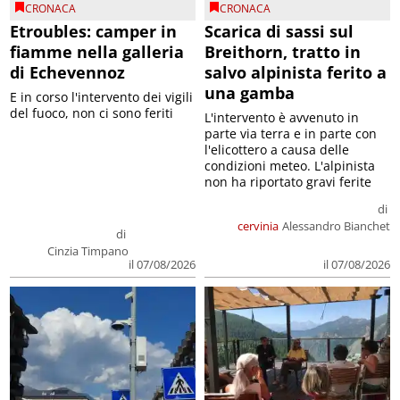
CRONACA
CRONACA
Etroubles: camper in
Scarica di sassi sul
fiamme nella galleria
Breithorn, tratto in
di Echevennoz
salvo alpinista ferito a
una gamba
E in corso l'intervento dei vigili
del fuoco, non ci sono feriti
L'intervento è avvenuto in
parte via terra e in parte con
l'elicottero a causa delle
condizioni meteo. L'alpinista
non ha riportato gravi ferite
di
cervinia
Alessandro Bianchet
di
Cinzia Timpano
il 07/08/2026
il 07/08/2026