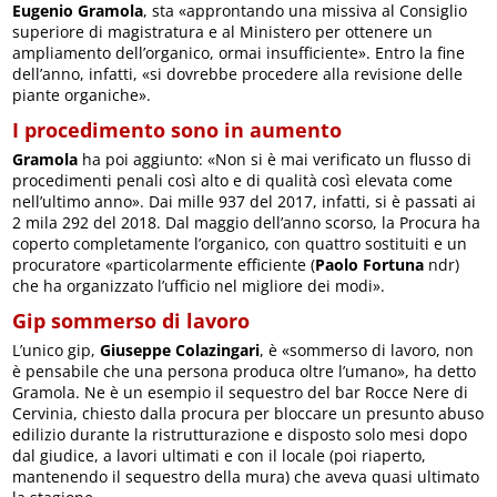
Eugenio Gramola
, sta «approntando una missiva al Consiglio
superiore di magistratura e al Ministero per ottenere un
ampliamento dell’organico, ormai insufficiente». Entro la fine
dell’anno, infatti, «si dovrebbe procedere alla revisione delle
piante organiche».
I procedimento sono in aumento
Gramola
ha poi aggiunto: «Non si è mai verificato un flusso di
procedimenti penali così alto e di qualità così elevata come
nell’ultimo anno». Dai mille 937 del 2017, infatti, si è passati ai
2 mila 292 del 2018. Dal maggio dell’anno scorso, la Procura ha
coperto completamente l’organico, con quattro sostituiti e un
procuratore «particolarmente efficiente (
Paolo Fortuna
ndr)
che ha organizzato l’ufficio nel migliore dei modi».
Gip sommerso di lavoro
L’unico gip,
Giuseppe Colazingari
, è «sommerso di lavoro, non
è pensabile che una persona produca oltre l’umano», ha detto
Gramola. Ne è un esempio il sequestro del bar Rocce Nere di
Cervinia, chiesto dalla procura per bloccare un presunto abuso
edilizio durante la ristrutturazione e disposto solo mesi dopo
dal giudice, a lavori ultimati e con il locale (poi riaperto,
mantenendo il sequestro della mura) che aveva quasi ultimato