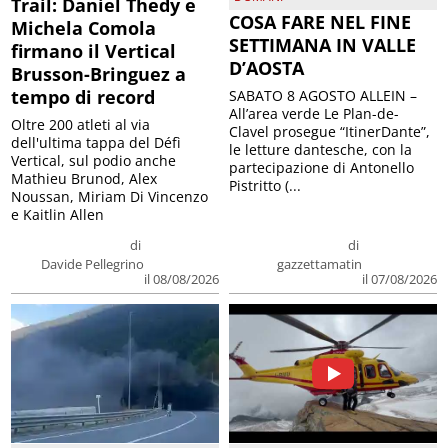
Trail: Daniel Thedy e
COSA FARE NEL FINE
Michela Comola
SETTIMANA IN VALLE
firmano il Vertical
D’AOSTA
Brusson-Bringuez a
tempo di record
SABATO 8 AGOSTO ALLEIN –
All’area verde Le Plan-de-
Oltre 200 atleti al via
Clavel prosegue “ItinerDante”,
dell'ultima tappa del Défì
le letture dantesche, con la
Vertical, sul podio anche
partecipazione di Antonello
Mathieu Brunod, Alex
Pistritto (...
Noussan, Miriam Di Vincenzo
e Kaitlin Allen
di
di
Davide Pellegrino
gazzettamatin
il 08/08/2026
il 07/08/2026